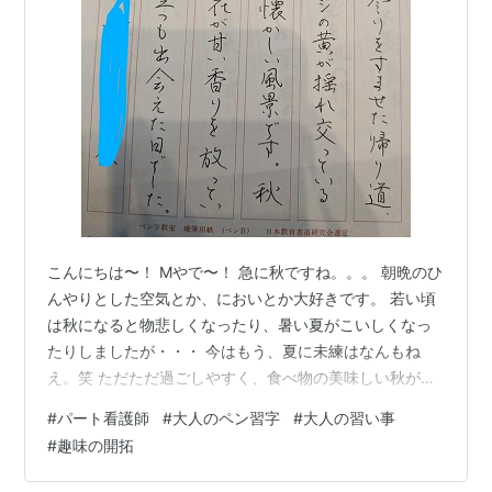
こんにちは〜！ Mやで〜！ 急に秋ですね。。。 朝晩のひ
んやりとした空気とか、においとか大好きです。 若い頃
は秋になると物悲しくなったり、暑い夏がこいしくなっ
たりしましたが・・・ 今はもう、夏に未練はなんもね
え。笑 ただただ過ごしやすく、食べ物の美味しい秋が大
好きです。 それしかない。笑 芋・栗・南瓜 柿に新米、
#
パート看護師
#
大人のペン習字
#
大人の習い事
太刀魚・さんま 日本にうまれてよかった。 本当にありが
#
趣味の開拓
とうございます。 さて、最近のわたし。 仕事はいつも通
り午前中に終え、子供が帰ってくるまでの間 ペン習字の