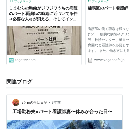
11
9
ブックマーク
ブックマーク
しまむらの時給がジワジワうちの病院
練馬区のパート看護師
のパート看護師の時給に近づいてる件
→必要な人材が消える、そしてインフ
ラ崩壊。目に見えてますよね。
看護師の働く職場は様々
(^o^) 一般的な病院やク
設、検診センター、献血
育園など看護師を必要と
ます。 また、働き方にも
ルバイトなどありますが
togetter.com
www.vegancafe.jp
も人気のある働き方なんです(
事が人気の理由は...
関連ブログ
•
aとmの生活日記
3年前
工場勤務夫×パート看護師妻〜休みが合った日〜