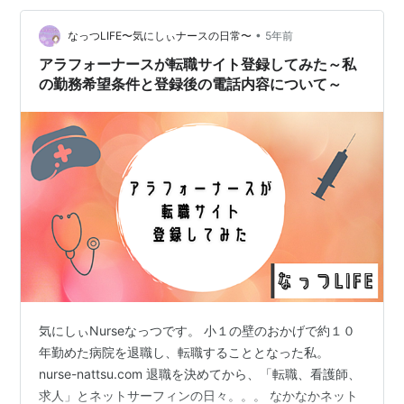
昇段試験の練習に励んでいました。 この２週間、詰めて
頑張っていました。 こんなに真剣に頑張ったのは久しぶ
•
なっつLIFE〜気にしぃナースの日常〜
5年前
りだった〜 かなり肩こ…
アラフォーナースが転職サイト登録してみた～私
の勤務希望条件と登録後の電話内容について～
気にしぃNurseなっつです。 小１の壁のおかげで約１０
年勤めた病院を退職し、転職することとなった私。
nurse-nattsu.com 退職を決めてから、「転職、看護師、
求人」とネットサーフィンの日々。。。 なかなかネット