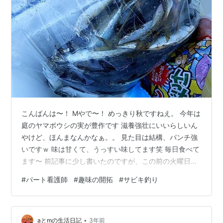
こんばんは〜！ Mやで〜！ めっきり秋ですねえ。 今年は
庭のヤマボウシの実が豊作です 滋養強壮にいいらしいん
やけど、ほんまなんかなぁ。。 見た目は結構、パンチ強
いですｗ 味は甘くて、うっすい味してます笑 毎日食べて
ます〜 前記事に少し書いたのですが、この前の火曜日、
Aと休みが合いました。 平日の子どもたちが学校の時間
#
パート看護師
#
趣味の開拓
#
サビキ釣り
に、二人してフリーというのは滅多にありません。 Aが
夜勤明けで寝ていたり、夜勤入りだったりして家にいる
ことはあっても、二人で休みというのは多分３ヶ月ぶり
•
とかちゃうかな・・・？ 何をしようかなあと考えていた
aとmの生活日記
3年前