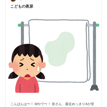
のですが、、、 秋服を買いに都会（大阪）に繰り出す？
こどもの夜尿
すすき野原の絶景を見に行…
こんばんは〜！ Mやで〜！ 皆さん、最近めっきりAが登