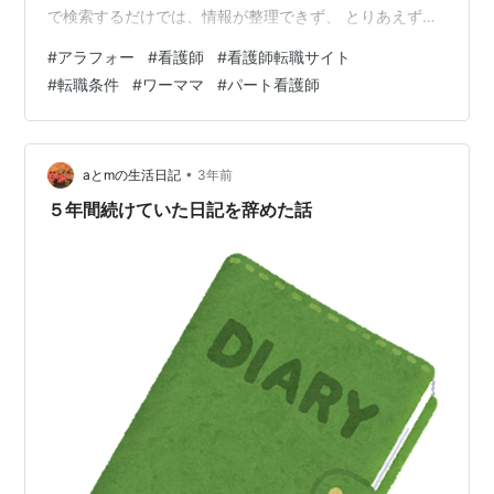
で検索するだけでは、情報が整理できず、 とりあえず数
社転職エージェントに登録することにしたのです。 ①私
#
アラフォー
#
看護師
#
看護師転職サイト
が求める勤務条件 １．通勤距離が近い（車で15分以内が
#
転職条件
#
ワーママ
#
パート看護師
理想） ２．日勤のみ夜勤なし ３．非常勤で週４～5日程
度（120時間／月程度で社会保険加入希望） ４．日祝休
み ５．子育てに理解がある、ママさんナースがいる ６．
人間関係良好 ②転職サイトに登録 ①１回目の電話内容
•
aとmの生活日記
3年前
（簡…
５年間続けていた日記を辞めた話