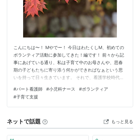
こんにちは〜！ Mやでー！ 今日はわたくしM、初めての
ボランティア活動に参加してきた！編です！ 前々から記
事にあげている通り、私は子育て中のお母さんや、思春
期の子どもたちに寄り添う何かができればなぁという思
いを持って日々生きています。 それで、看護学校時代の
同期が、現在ボランティアで子育て支援活動をしている
#
パート看護師
#
小児科ナース
#
ボランティア
と知り、今回一緒に同行させてもらうことができまし
#
子育て支援
た。 市の主催の子育て広場で行われている会で、今回は
講師を招いての講演会を見学。 時々お母さんたちとおし
ゃべり、そして子守。 という感じでした。 今回参加させ
ネットで話題
もっと見る
てもらった感想 赤ちゃん。かわうぃ〜い❤ もう自分の子
供が大きくなってきて忘れてました…