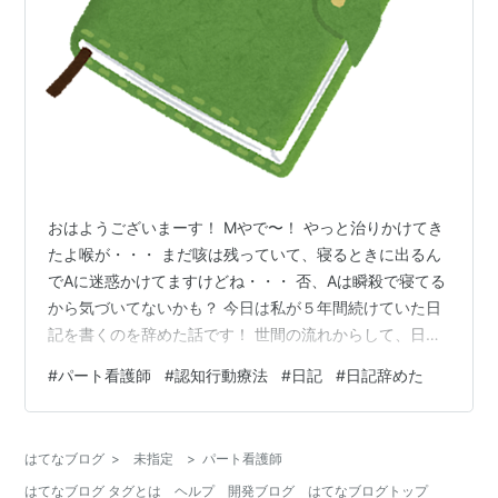
おはようございまーす！ Mやで〜！ やっと治りかけてき
たよ喉が・・・ まだ咳は残っていて、寝るときに出るん
でAに迷惑かけてますけどね・・・ 否、Aは瞬殺で寝てる
から気づいてないかも？ 今日は私が５年間続けていた日
記を書くのを辞めた話です！ 世間の流れからして、日記
をかくのがいいと言われてるのに、辞めたはなし！笑 私
#
パート看護師
#
認知行動療法
#
日記
#
日記辞めた
が日記を書き始めたのは約５年前。 自己肯定感をあげよ
う！ とか、 見える化！ 効率化！ メモの魔力！ などな
ど、日記をかいたり、ペンで紙に自分の考えを書き思考
はてなブログ
>
未指定
>
パート看護師
を整理することのメリットを知り、始めてみました。 私
はてなブログ タグとは
ヘルプ
開発ブログ
はてなブログトップ
が書いていたのは朝の時間帯。 家族が起きる前にひとり