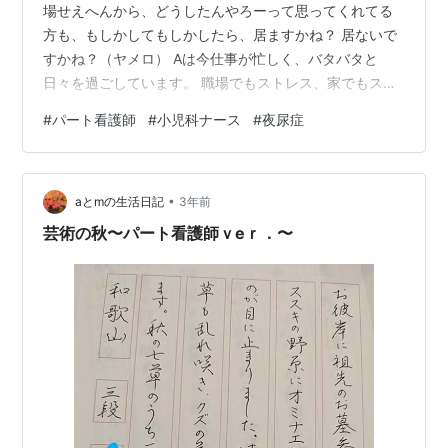
場せえへんから、どうしたんやろーって思ってくれてる
方も、もしかしてもしかしたら、居ますかね？ 居ないで
すかね？（ヤメロ） Aは今仕事が忙しく、バタバタと
日々を過ごしています。 職場でもストレス、家でもスト
レス・・ 可哀想の極み・・ できるだけ温かいごはん用意
#
パート看護師
#
小児科ナース
#
夜尿症
して、笑顔でおかえりと言うようにしています。（たぶ
ん） 火曜日は久々に休みが合うんで、どっか行こうかな
ー？ どっか連れっておくれー！（←いつもこれ） 今日は
•
ですねー「こどもの夜尿」についてまとめてみようかと
aとmの生活日記
3年前
思います。 夜尿症とは・・・ 「5歳以上の子どもで1カ月
芸術の秋〜パート看護師ｖeｒ．〜
に1回以上の夜尿が3カ月以…