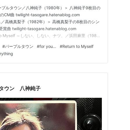
か ＜パープルタウン／八神純子（1980年）＞ 八神純子9枚目の
twilight-tasogare.hatenablog.com
or you…／高橋真梨子（1982年）＞ 高橋真梨子の8枚目のシン
ilight-tasogare.hatenablog.com
urn to Myself ～しない、しない、ナツ。／浜田麻里（1989
グル カネボウ「UVファンデーション」…
#
パープルタウン
#
for you…
#
Return to Myself
rything
ープルタウン 八神純子