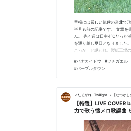
里桜には厳しい気候の道北で
半月も前の記事です。 文章を
ん。 先々週は日中4℃だった浦河
を通り越し夏日となりました。
こっか」と誘われ、製紙工場の
目指します。 近所で毎年咲き
#
ハナカイドウ
#
ツチガエル
ペダルを踏んで雪の残る大雪
#
パープルタウン
第2位の流域面積を有する石狩
＜たそがれ -Twilight-＞【な
【特選】LIVE COVER 
力で歌う懐メロ歌謡曲 