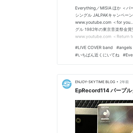
Everything／MISIA ほ
シングル JALPAKキャンペーンのCM曲 
www.youtube.com ＜f
グル 1982年の東京音楽祭金賞受賞曲 tw
www.youtube.com ＜Ret
年）＞ 浜田麻里の9枚目のシン
#
LIVE COVER band
#
angels
#
いちばん近くにいてね
#
Eve
•
ENJOY-SKYTIME BLOG
2年前
EpRecord114 パ