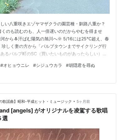
珍しい八重咲きエゾヤマザクラの園芸種・釧路八重か？
書くのも読むのも、人一倍遅いのだからやむを得ませ
から🐧汗ばむ陽気の旭川へ🌞 5/16には25℃超え、春
 珍しく妻の方から「パルプタウンまでサイクリング行
あるパルプ町のSC（買いたいものがあったらしい）を
誇るハナカイドウ旭川ではあまり馴染みのない花木です
#
オヒョウニレ
#
シジュウカラ
#
胡隠君を尋ぬ
山連峰を真正面に見慣れた街を南東へ、利根川に次ぐ国内
川にぶつかります。…
•
つかしの歌謡曲】昭和-平成ヒット・ミュージック
5ヶ月前
band [angels] がオリジナルを凌駕する歌唱
５選