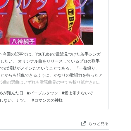
 今回の記事では、YouTubeで最近見つけた若手シンガ
したい。 オリジナル曲をリリースしているプロの歌手
veでの活動がメインだということである。 「一発録り」
ことからも想像できるように、かなりの歌唱力を持ったア
5曲の選曲はいずれも歌謡曲界の中でも折り紙付きの歌
、それもパンチの効いた曲を選曲した次第である。 若
めが翔んだ日
#
パープルタウン
#
愛よ消えないで
カバーすると、ちょっとオリジナルと音程が違ったり、歌
しない、ナツ。
#
ロマンスの神様
ことがあるが、…
もっと見る