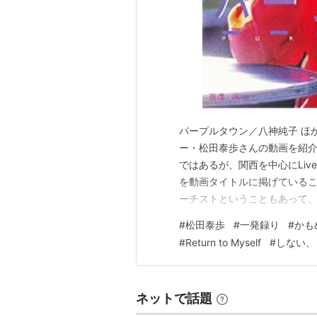
パープルタウン／八神純子 ほか
ー・松田泰歩さんの動画を紹介
ではあるが、関西を中心にLi
を動画タイトルに掲げている
ーチストということもあって、
唱力を持つ実力派アーチストの
#
松田泰歩
#
一発録り
#
かも
手のアーチストが昭和歌謡を
#
Return to Myself
#
しない、
唱の自分よりに なってしまう
ネットで話題