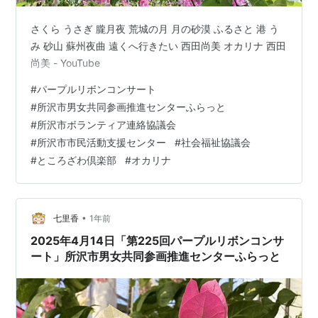
さくら うさぎ 朧月夜 荒城の月 月の砂漠 ふるさと 港 う
み 砂山 蘇州夜曲 遠くへ行きたい 西田尚美 オカリナ 西田
尚美 - YouTube
#
パープルリボンコンサート
#
所沢市男女共同参画推進センターふらっと
#
所沢市ボランティア連絡協議会
#
所沢市市民活動支援センター
#
社会福祉協議会
#
ところざわ倶楽部
#
オカリナ
•
七里香
1年前
2025年4月14日「第225回パープルリボンコンサ
ート」所沢市男女共同参画推進センターふらっと