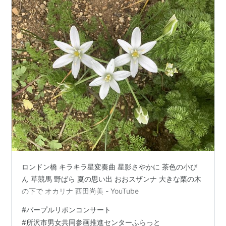
ロンドン橋 キラキラ星変奏曲 星影さやかに 茶色の小び
ん 草競馬 野ばら 夏の思い出 おおスザンナ 大きな栗の木
の下で オカリナ 西田尚美 - YouTube
#
パープルリボンコンサート
#
所沢市男女共同参画推進センターふらっと