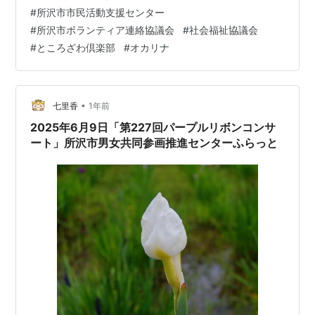
#
所沢市市民活動支援センター
#
所沢市ボランティア連絡協議会
#
社会福祉協議会
#
ところざわ倶楽部
#
オカリナ
•
七里香
1年前
2025年6月9日「第227回パープルリボンコンサ
ート」所沢市男女共同参画推進センターふらっと