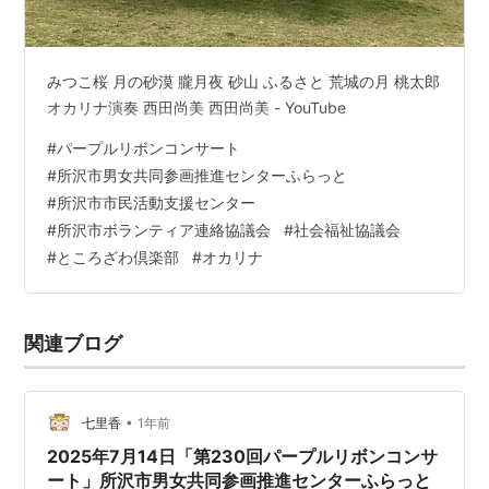
みつこ桜 月の砂漠 朧月夜 砂山 ふるさと 荒城の月 桃太郎
オカリナ演奏 西田尚美 西田尚美 - YouTube
#
パープルリボンコンサート
#
所沢市男女共同参画推進センターふらっと
#
所沢市市民活動支援センター
#
所沢市ボランティア連絡協議会
#
社会福祉協議会
#
ところざわ倶楽部
#
オカリナ
関連ブログ
•
七里香
1年前
2025年7月14日「第230回パープルリボンコンサ
ート」所沢市男女共同参画推進センターふらっと