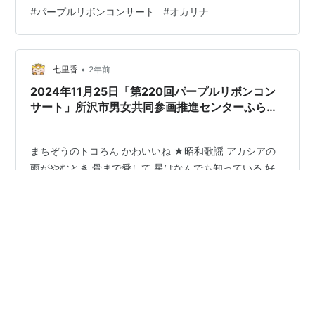
#
パープルリボンコンサート
#
オカリナ
•
七里香
2年前
2024年11月25日「第220回パープルリボンコン
サート」所沢市男女共同参画推進センターふらっ
と
まちぞうのトコろん かわいいね ★昭和歌謡 アカシアの
雨がやむとき 骨まで愛して 星はなんでも知っている 好
きになった人 つぐない 別れても好きな人 小指の思い出
せんせい ★手話と一緒に ふるさと 幸せなら手をたたこ
う 上を向いて歩こう 西田尚美 オカリナ 高木ちなつ 手話
ネペンテス・メリリアナ youtube.com
#
所沢市男女共同参画推進センターふらっと
#
所沢市ボランティア連絡協議会
#
所沢市市民活動支援センター
#
社会福祉協議会
#
パープルリボンコンサート
#
オカリナ
#
手話
#
ネペンテス・メリリアナ