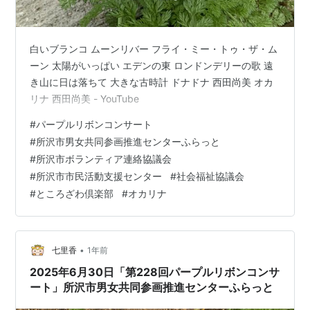
白いブランコ ムーンリバー フライ・ミー・トゥ・ザ・ム
ーン 太陽がいっぱい エデンの東 ロンドンデリーの歌 遠
き山に日は落ちて 大きな古時計 ドナドナ 西田尚美 オカ
リナ 西田尚美 - YouTube
#
パープルリボンコンサート
#
所沢市男女共同参画推進センターふらっと
#
所沢市ボランティア連絡協議会
#
所沢市市民活動支援センター
#
社会福祉協議会
#
ところざわ倶楽部
#
オカリナ
•
七里香
1年前
2025年6月30日「第228回パープルリボンコンサ
ート」所沢市男女共同参画推進センターふらっと