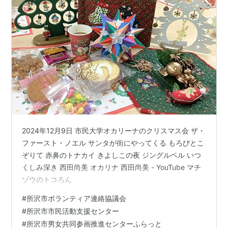
2024年12月9日 市民大学オカリーナのクリスマス会 ザ・
ファースト・ノエル サンタが街にやってくる もろびとこ
ぞりて 赤鼻のトナカイ きよしこの夜 ジングルベル いつ
くしみ深き 西田尚美 オカリナ 西田尚美 - YouTube マチ
ゾウのトコろん
#
所沢市ボランティア連絡協議会
#
所沢市市民活動支援センター
#
所沢市男女共同参画推進センターふらっと