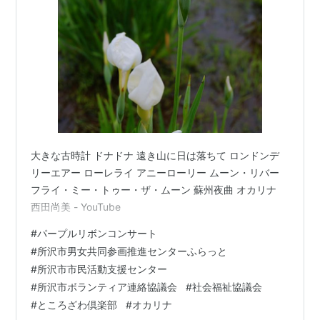
大きな古時計 ドナドナ 遠き山に日は落ちて ロンドンデ
リーエアー ローレライ アニーローリー ムーン・リバー
フライ・ミー・トゥー・ザ・ムーン 蘇州夜曲 オカリナ
西田尚美 - YouTube
#
パープルリボンコンサート
#
所沢市男女共同参画推進センターふらっと
#
所沢市市民活動支援センター
#
所沢市ボランティア連絡協議会
#
社会福祉協議会
#
ところざわ倶楽部
#
オカリナ