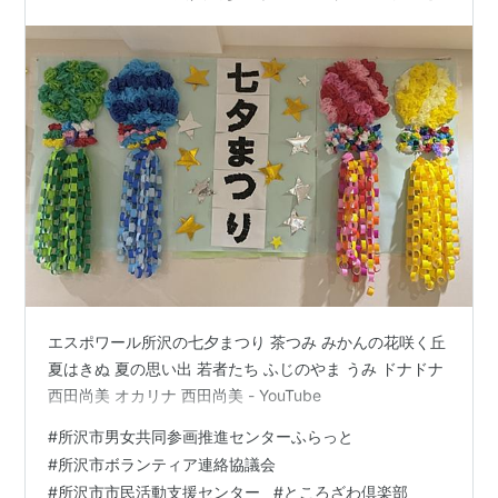
エスポワール所沢の七夕まつり 茶つみ みかんの花咲く丘
夏はきぬ 夏の思い出 若者たち ふじのやま うみ ドナドナ
西田尚美 オカリナ 西田尚美 - YouTube
#
所沢市男女共同参画推進センターふらっと
#
所沢市ボランティア連絡協議会
#
所沢市市民活動支援センター
#
ところざわ倶楽部