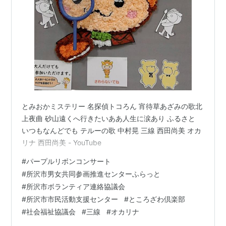
とみおかミステリー 名探偵トコろん 宵待草あざみの歌北
上夜曲 砂山遠くへ行きたいああ人生に涙あり ふるさと
いつもなんどでも テルーの歌 中村晃 三線 西田尚美 オカ
リナ 西田尚美 - YouTube
#
パープルリボンコンサート
#
所沢市男女共同参画推進センターふらっと
#
所沢市ボランティア連絡協議会
#
所沢市市民活動支援センター
#
ところざわ倶楽部
#
社会福祉協議会
#
三線
#
オカリナ