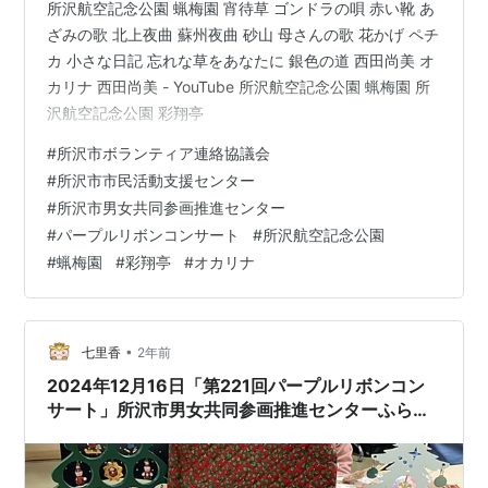
所沢航空記念公園 蝋梅園 宵待草 ゴンドラの唄 赤い靴 あ
ざみの歌 北上夜曲 蘇州夜曲 砂山 母さんの歌 花かげ ペチ
カ 小さな日記 忘れな草をあなたに 銀色の道 西田尚美 オ
カリナ 西田尚美 - YouTube 所沢航空記念公園 蝋梅園 所
沢航空記念公園 彩翔亭
#
所沢市ボランティア連絡協議会
#
所沢市市民活動支援センター
#
所沢市男女共同参画推進センター
#
パープルリボンコンサート
#
所沢航空記念公園
#
蝋梅園
#
彩翔亭
#
オカリナ
•
七里香
2年前
2024年12月16日「第221回パープルリボンコン
サート」所沢市男女共同参画推進センターふらっ
と