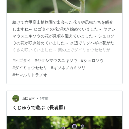
続けて六甲高山植物園で出会った花々や昆虫たちを紹介
しますね～ ヒゴタイの花が咲き始めていました～ ヤクシ
マウスユキソウの花が見頃を迎えていました～ シュロソ
ウの花が咲き始めていました～ 水辺でミソハギの花がた
くさん咲いていました～ 葉の上でダイミョウセセリが翅
を休めていました～ キツネノカミソリの花が咲き始めて
#
ヒゴタイ
#
ヤクシマウスユキソウ
#
シュロソウ
いました～ アキアカネがユリの蕾の上で翅を休めていま
#
ダイミョウセセリ
#
キツネノカミソリ
した～ カラフトミセバヤ（上）やミヤマトウキ（下）の
#
ヤマルリトラノオ
花が咲き始めていました～ ハンミョウが園内のあちらこ
ちらを飛び回っていました ヤマルリトラノオの花が園内
のあちらこちらでたくさん咲いていました～ 流石に六甲
山は下界と比べて5度ほど低く…
•
山口日和
1年前
くじゅうで遊ぶ（長者原）