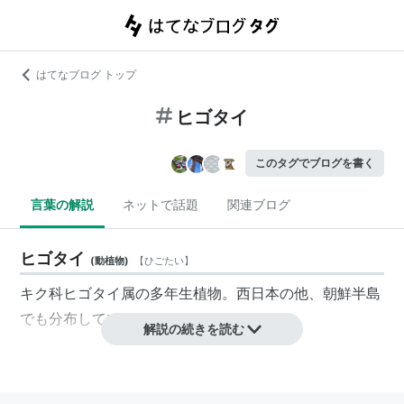
はてなブログ トップ
ヒゴタイ
このタグでブログを書く
言葉の解説
ネットで話題
関連ブログ
ヒゴタイ
(
動植物
)
【
ひごたい
】
キク科ヒゴタイ属の多年生植物。西日本の他、朝鮮半島
でも分布している。
解説の続きを読む