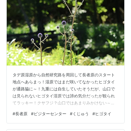
タデ原湿原から自然研究路を周回して長者原のスタート
地点へあらまっ！湿原ではまだ咲いてなかったヒゴタイ
が通路脇に～！九重には自生していたそうだが、山口で
は見られないヒゴタイ湿原では諦め気分だったが観られ
てラッキー！クサフジ？山口ではあまりみかけない～一
方ところかわればで、この辺りでは道端に普通にたくさ
#
長者原
#
ビジターセンター
#
くじゅう
#
ヒゴタイ
んある長者原ヘルスセンターから硫黄山と星生山を展望
～今回、肉眼では噴煙は確認できず足湯はこの暑さでバ
ス、いやパス午前９時開館の長者原ビジターセンターに