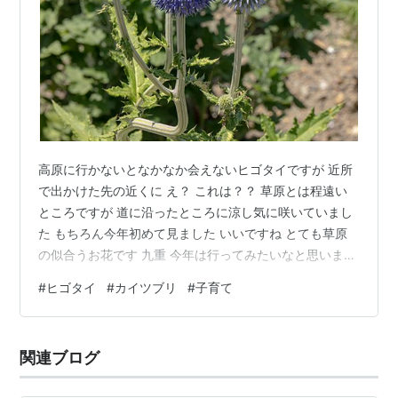
高原に行かないとなかなか会えないヒゴタイですが 近所
で出かけた先の近くに え？ これは？？ 草原とは程遠い
ところですが 道に沿ったところに涼し気に咲いていまし
た もちろん今年初めて見ました いいですね とても草原
の似合うお花です 九重 今年は行ってみたいなと思います
そして 近くの別の池でカイツブリが子育てをしています
#
ヒゴタイ
#
カイツブリ
#
子育て
ちょうど産まれたてのようで5センチくらいにしか見えま
せん 子供を思う気持ちがひしひしと伝わります カイツブ
リは水の中で涼しそうに見えますが 私は汗だくで早めの
関連ブログ
退散です