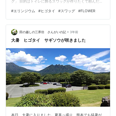
グ」 目的はトイレに飾るスワッグが作りたくて頼んだん
だけど、一日はお部屋に飾ってみた。もうめちゃくちゃ
#
エリンジウム
#
ヒゴタイ
#
スワッグ
#
FLOWER
幸せ。 いい香り～ うーん、もっと飾っておきたいけれ
ど、花が綺麗なうちにスワッグ作り。 久しぶりにゆっく
り手仕事してるな^^ ってほどの手仕事でもないけれど^^
•
もの作り大好き人間なので、落ち着くわ～ 写真のブルー
田の越しの三界坊 さんがいの記
3年前
の球状の花がエリンジウム。ヨーロッパ原産のセリ科、
大暑 ヒゴタイ サギソウが咲きました
エリンジウム属の多年草の植物で…
本日、大暑に入りました。夏真っ盛り、熊本でも猛暑が