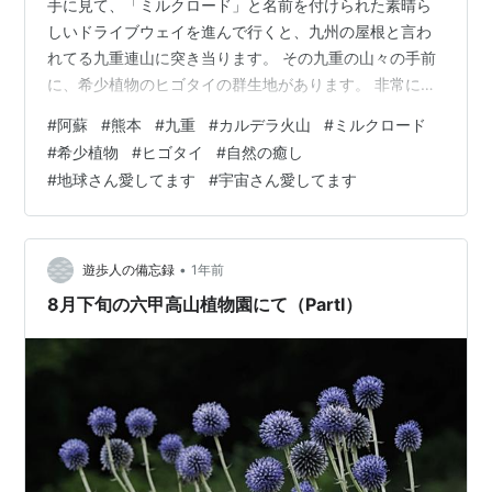
手に見て、「ミルクロード」と名前を付けられた素晴ら
しいドライブウェイを進んで行くと、九州の屋根と言わ
れてる九重連山に突き当ります。 その九重の山々の手前
に、希少植物のヒゴタイの群生地があります。 非常に珍
しい花で、美しい青紫の可愛い花達です。 心がほっこり
#
阿蘇
#
熊本
#
九重
#
カルデラ火山
#
ミルクロード
して、癒されます。 花は美しく、私達の心と波長が合っ
#
希少植物
#
ヒゴタイ
#
自然の癒し
ていますから、その美しさと優しさが心にしみわたって
#
地球さん愛してます
#
宇宙さん愛してます
くるのです。 九重の山々も緑に覆われて、雄々しく素晴
らしいです。 お花さんに感謝、感謝、感謝 山々に感謝、
感謝、感謝 地球さんや宇宙さん、自然の事を学び出会
い、心がほっとする環境に♫ 国際風水…
•
遊歩人の備忘録
1年前
8月下旬の六甲高山植物園にて（PartⅠ）