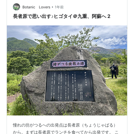
•
て情報収集～♪ヒメユリの花はもう散ったとのこと、いつ
Botanic Lovers
1年前
ものレストハウスやまなみへ向かう朝7時過ぎから歩き回
長者原で思い出す♪ヒゴタイ＠九重、阿蘇へ 2
って、やっと遅いモーニング珈琲にありついた長者…
憧れの坊がつるへの出発点は長者原（ちょうじゃばる）
から。まずは長者原でランチを食べてから出発です。 こ