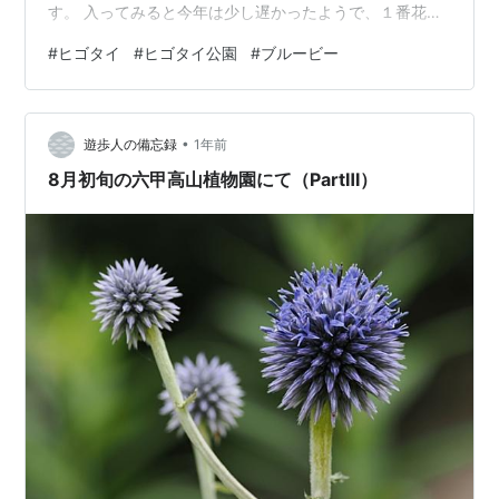
す。 入ってみると今年は少し遅かったようで、１番花は
すでに終わっているのがほとんどでした。 でも中にはち
#
ヒゴタイ
#
ヒゴタイ公園
#
ブルービー
ょうど満開のものもありました。 かわいいですね。一つ
一つの花は五枚の花びらがあります。 今はヒゴタイだけ
でなくいろいろな花が咲いています。でも少し遅かった
•
ようです。 まずはミソハギです あちこちに群落があり、
遊歩人の備忘録
1年前
よくブルービーが来ているようです。 カワラナデシコで
8月初旬の六甲高山植物園にて（PartⅢ）
す アソノコギリソウです 一番奥…