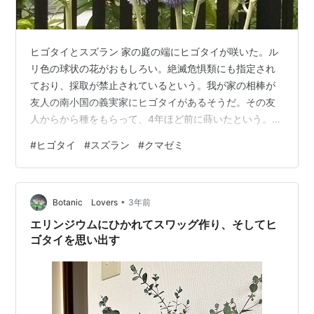
ヒゴタイとスズラン 家の庭の端にヒゴタイが咲いた。ル
リ色の球状の花がおもしろい。絶滅危惧類にも指定され
ており、採取が禁止されているという。我が家の相棒が
友人の南小国の義実家にヒゴタイがあるそうだ。その友
人からから種をもらって、4年ほど前に蒔いたという。
あまり根付かなかったようで、私は存在に気付かなかっ
#
ヒゴタイ
#
スズラン
#
クマゼミ
た。昨年から茎が伸びて、先に花芽が少し付くようにな
った。ところが、小さい甲虫が大量について樹液を吸わ
れてしまったのか、せっかく花が咲いたのにすぐに枯れ
•
てしまった。 今年は、昨年より多くの花芽の付いた茎が
Botanic Lovers
3年前
伸びた。虫がついたが、気付くたびに殺虫スプレーをか
エリンジウムにひかれてスワッグ作り、そしてヒ
けていた。すると、昨年より花が多く咲いた。た…
ゴタイを思い出す