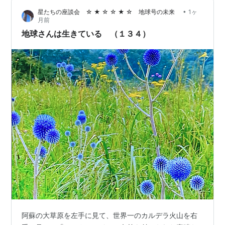
•
星たちの座談会 ☆ ★ ☆ ☆ ★ ☆ 地球号の未来
1ヶ
月前
地球さんは生きている （１３４）
阿蘇の大草原を左手に見て、世界一のカルデラ火山を右