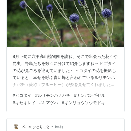
8月下旬に六甲高山植物園を訪ね、そこで出会った花々や
昆虫、野鳥たちを数回に分けて紹介しますね～ ヒゴタイ
の花が見ごろを迎えていました～ ヒゴタイの花を撮影し
ていると、幸せを呼ぶ青い蜂と言われているルリモンハ
ナバチ（愛称：ブルービー）が姿を見せてくれました～
ススキの根元でナンバンギセルの花が咲き始めていまし
#
ヒゴタイ
#
ルリモンハナバチ
#
ナンバンギセル
た～ キレンゲショウマの花が見ごろを迎えていました～
#
キセキレイ
#
キアゲハ
#
ギンリョウソウモドキ
レンゲショウマの花は終盤を迎えていましたが、まだ咲
いていました～ キセキレイが姿を見せてくれました～ ギ
ンリョウソウモドキが土の中から顔をのぞかせていまし
た～ 土中のミネラルを吸いにキアゲハがやってきました
•
ペコのひとりごと
1年前