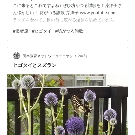
こに来るとこれですよね♪ ぜひ坊がつる讃歌を！芹洋子さ
ん懐かしい！ 坊がつる讃歌 芹洋子 www.youtube.com
ランチを食べて、目の前に広がる湿原を眺めていたら、
思い出しました！あれは何年前の出来事でしょう？ 高橋
#
長者原
#
ヒゴタイ
#
坊がつる讃歌
修先生の講座でヒゴタイを見に来ました。一眼レフで写
すのが楽しくて楽しくてしょうがない時期だったな～ 思
い出に少し浸ることにしようかな～ 調べてみたら、もう
•
12年前の事でした。あの時は目の前にそびえる三俣山の
熊本教育ネットワークユニオン
2年前
名前すら、この奥にあんな素敵な坊がつるがあることも
ヒゴタイとスズラン
知りませんでした。…