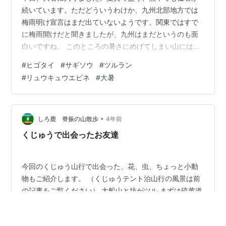
続いています。ただどういうわけか、九州北部地方では
梅雨明け宣言はまだ出ていないようです。関東ではすで
に梅雨開けだと聞きましたが、九州はまだというのも面
白いですね。 このところの暑さにめげてしまい山には行
っておりません。休日はもっぱら庭の草花の手入れでウ
#
ヒゴタイ
#
サギソウ
#
ツルラン
ダウダしています。体が暑さに慣れたら涼しい沢にでも
#
リュウキュウエビネ
#
大暑
出かけてみたいものです。 写真1． 先週、阿蘇の高森に
出かけてきました 南阿蘇休暇村から根子岳 写真2． 左が
高岳など 右が根子岳 写真3． 知人の家のオオヤマレンゲ
に実が 実は初めて見ました 写真4． ツルランよこから 7
•
しろ鹿 脊振の山散歩
4年前
月21日 写真5． ツル…
くじゅうで出会ったお友達