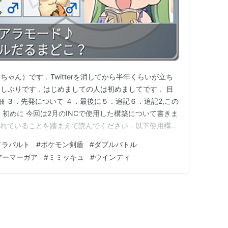
ゃん）です．Twitterを消してから半年くらいが立ち
しぶりです．はじめましての人は初めましてです． 目
細 ３．先発について ４．最後に５．追記６．追記2,この
初めに 今回は2月のINCで使用した構築について書きま
まれていることを踏まえて読んでください．以下使用構
る初見殺し””をコンセプトに作りました．そのため目に見
ドラパルト
#
ポケモン剣盾
#
ダブルバトル
それとバンドリキッスに対して有利がつくように作りまし
アーマーガア
#
ミミッキュ
#
ウインディ