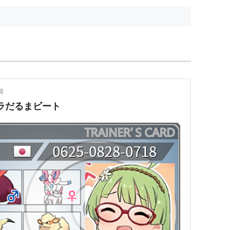
前
位)ドラだるまビート