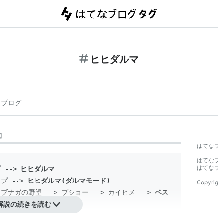
ヒヒダルマ
連ブログ
】
はてな
はてな
はてな
プ
 --> 
ヒヒダルマ
イプ
 --> 
ヒヒダルマ(ダルマモード)
Copyrig
ブナガの野望 --> ブショー --> カイヒメ --> 
ベス
解説の続きを読む