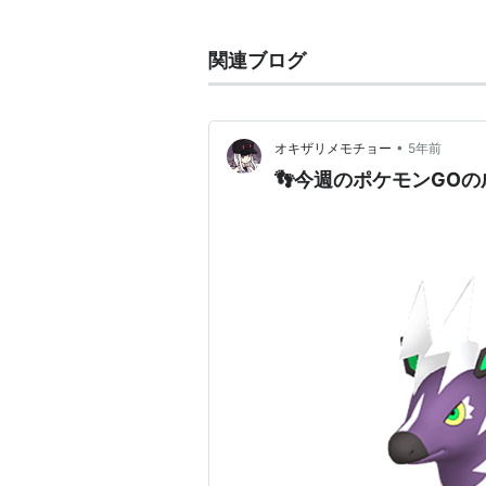
『ポケットモンスター』シリーズに
関連ブログ
ワイト』で登場。
攻撃力が高く、なおかつ特性「ちか
に威力が1.2倍になるのでバトル向
•
オキザリメモチョー
5年前
技「フレアドライブ」を比較的早く
👣今週のポケモンGOの
なお、リゾートデザートの城近くの
体は「ダルマモード」という特別な
ンジし、攻撃力・素早さが大きく下
スパータイプが追加される(体力が
データ
図鑑番号
全国図鑑
No.555