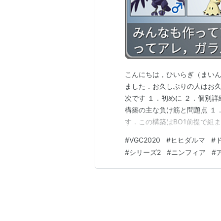
こんにちは，ひいらぎ（まいんち
ました．お久しぶりの人はお久
次です １．初めに ２．個別詳
構築の主な負け筋と問題点 １．
す．この構築はBO1前提で組
築． この構築は””汎用性のあ
#
VGC2020
#
ヒヒダルマ
#
える穴がいくつかあります．
#
シリーズ2
#
ニンフィア
#
た．練習では95%勝てていま…