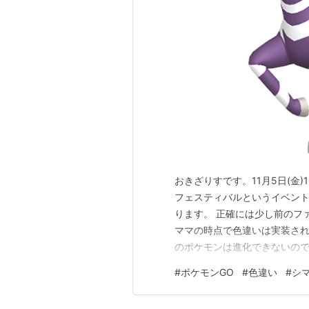
イッシュ図鑑
No.061
BW1
No.103
BW2
分類
えんじょうポケ
タイプ
ほのお
通常
ほのお
ダルマモード
特性
ちからずく
通常特性
ダルマモード
隠れ特性
おきざりすです。11月5日(金)10
タマゴグループ
りくじょう
フェスティバルというイベン
ります。 正確には少し前のフ
高さ
1.3m
ママの時点で色違いは実装され
重さ
92.9kg
のポケモンは進化できないので
カ。 とってもかっこいいです
#
ポケモンGO
#
色違い
#
シ
進化の系譜
前、イベント開始。【GOロケ
を5種類捕まえる】以上のタス
ダルマッカ
ヒヒダルマ
-Lv.35->