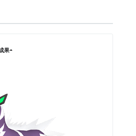
登場するポケモンの一種。第5世代『ブラック・ホ
らずく」のおかげで攻撃技の追加効果がない代わり
き。その上、威力120(ただし反動ダメージあり)の大
覚えられるので、シナリオで活躍する。
成果◓
像に「いかりまんじゅう」を供えると戦闘になる個
特性を持ち、体力が半分以下になるとフォルムチェ
がって代わりに防御力・特攻・特防が高くなり、エ
半分を超えると元のフォルムに戻る)。