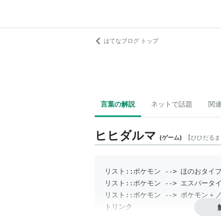
はてなブログ トップ
言葉の解説
ネットで話題
関
ヒヒダルマ
(
ゲーム
)
【
ひひだるま
リスト::ポケモン
 --> 
ほのおタイ
リスト::ポケモン
 --> 
エスパータ
リスト::ポケモン
 --> ポケモン＋ノ
トリンク