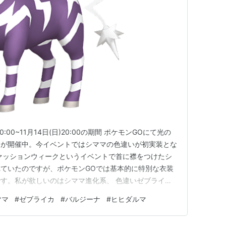
モン
エスパー
:00~11月14日(日)20:00の期間 ポケモンGOにて光の
トが開催中。今イベントではシママの色違いが初実装とな
ァッションウィークというイベントで首に襟をつけたシ
ていたのですが、ポケモンGOでは基本的に特別な衣装
す。私が欲しいのはシママ進化系、 色違いゼブライ
よね。 なので、ちょっとがんばっちゃいました。一週間
ママ
#
ゼブライカ
#
バルジーナ
#
ヒヒダルマ
ット団したっぱを2回倒す】 【でんきタイプのポケモン
ク…