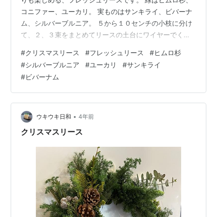
コニファー、ユーカリ。 実ものはサンキライ、ビバーナ
ム、シルバーブルニア。 ５から１０センチの小枝に分け
て、２、３束をまとめてリースの土台にワイヤーでくっ
つけていきます。 あっという間にクリスマスが来ます
#
クリスマスリース
#
フレッシュリース
#
ヒムロ杉
ね。 そして次は、しめ縄リースの出番です(^-^) ３年前の
#
シルバーブルニア
#
ユーカリ
#
サンキライ
記事。 ukiuki-biyori.com ukiuki-biyori.com
#
ビバーナム
•
ウキウキ日和
4年前
クリスマスリース