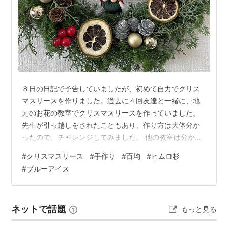
８日の日記で予告していましたが、初めて自力でクリス
マスリースを作りました。過去に４回友達と一緒に、地
元のお花の教室でクリスマスリースを作っていました。
先生が引っ越しをされたこともあり、作り方は大体分か
ったので、チャレンジしてみました。 他の教室は分から
ないですが、常緑樹を使った材料費込みのレッスン料が
#
クリスマスリース
#
手作り
#
百均
#
ヒムロ杉
6,000円から始まり、昨年は7,000円と高額になりまし
#
ブルーアイス
た。その為、サイズを一回り小さくして5,500円にして
もらいました。お喋りしながらの制作や、お茶の時間も
とても楽しかったです。 材料の調達先や予算はどうする
ネットで話題
もっと見る
か悩みましたが、まずザックリと予算は2,000円で作ろう
と決めました。つまり、常緑樹…