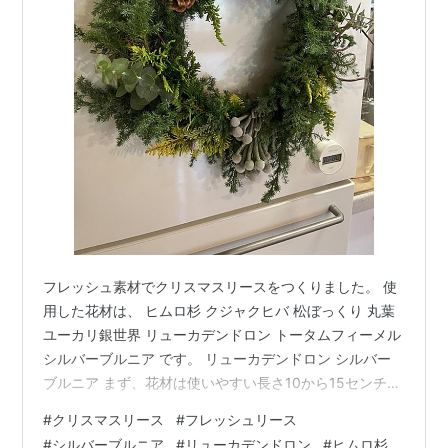
フレッシュ素材でクリスマスリースをつくりました。 使
用した花材は、 ヒムロ杉 クジャクヒバ 松ぼっくり 丸葉
ユーカリ銀世界 リューカデンドロン トータムフィーメル
シルバーブルニア です。 リューカデンドロン シルバー
ブルニア まず、花材は使いやすい長さ10から15センチ位
に切り分けておきます。 土台のリースとワイヤーです。
#
クリスマスリース
#
フレッシュリース
こちらのリース、もとはもっと厚みがありしっかりした
#
シルバーブルニア
#
リューカデンドロン
#
ヒムロ杉