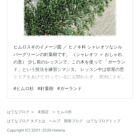
ヒムロスギのイメージ図 ／ ヒノキ科 シャレオツなシル
バーグリーンの針葉樹です。 （シャレオツ ＝ おしゃれ
の意） 少し前のレッスンで、この木を使って 「ガーラン
ド」という技法を練習シマシタ。 レッスン中は部屋の窓
とドアをあけて 行っているにも関わらず、 室内にスギの
いい香りが充満して 心身ともにリフレッシュできまし
#
ヒムロ杉
#
針葉樹
#
ガーランド
た。 お天気が良い日だと 日中窓をあけていても 寒さは
感じません。 思っているよりも気温が低くないのか？ 集
中しているから気にならないのか？ その両方なのか？ま
はてなブログ
>
未指定
>
ヒムロ杉
あよく分かりませんが、 （ちなみに上着は脱いでいま
はてなブログ タグとは
ヘルプ
開発ブログ
はてなブログトップ
す） 天気予報によると 自分が住んでいる地域では 週末
は少し気温が上がる…
Copyright (C) 2001-
2026
Hatena.