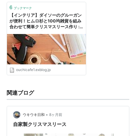
6
ブックマーク
【インテリア】ダイソーのグルーガン
が便利！ヒムロ杉と100均雑貨を組み
合わせて簡単クリスマスリース作り :
10年後も好きな家
ouchicafe1.exblog.jp
関連ブログ
•
ウキウキ日和
8ヶ月前
自家製クリスマスリース