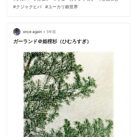
ものでしたが、ほどいて3つに分けました(*^^*) 何本かの
#
クジャクヒバ
#
ユーカリ銀世界
束をつくり、それをリースにワイヤーで巻いていく繰り
返しです(^o^) 松ぼっくりは最後に、ワイヤーをくぼみに
巻きつけてからリースにとめました。 近くの山にも落ち
て…
•
once again
5年前
ガーランド＠姫榁杉（ひむろすぎ）