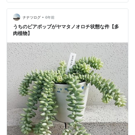
ります！ リメ缶に書かれた『JAIL GUNS』の文字
は！！！ 私の男の座標！ 森山達也！ 【ちなみにこち
ら！３５年ぶりにソロプロ…
•
ナナツログ
6年前
うちのビアポップがヤマタノオロチ状態な件【多
肉植物】