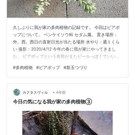
久しぶりに我が家の多肉植物の記録です。 今回はビアポ
ップについて。 ベンケイソウ科 セダム属。 置き場所：
外。西。西日の直射日光が当たる場所 水やり：週１くら
い 撮影：2020/4/12 今年の春に我が家にやってきまし
た。 ビアポップという名前がまたビールっぽくていいな
と。（今は禁酒中ですが） 小さくて丸みのあるフォルム
#
多肉植物
#
ビアポップ
#
新玉つづり
が可愛いです(*´ω｀) ぎっしり詰まって密です！！！な感
じも可愛い。 それが半年でだいぶ成長しまして 今ではヤ
マタノオロチと呼んでいます。 撮影：2020/11/3 すっか
•
り大きくなり、そして幅をきかせていますたくましく成
カクタスヴィル
4年前
長しました。あの可愛さは一体どこに・・・ そんなビア
今日の気になる我が家の多肉植物③
ポ…