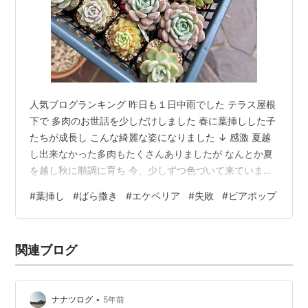
人気ブログランキング 昨日も１日中雨でした テラス屋根
下で 多肉のお世話を少しだけしました 春に葉挿しした子
たちが成長し こんな綺麗な姿になりました ↓ 感激 夏越
し出来なかった多肉もたくさんありましたが なんとか夏
を越し秋に順調に育ち 今、少しずつ色づいて来ています
多肉って面白い つぶつぶ多肉のトレーを整理しながら 徒
#
葉挿し
#
ばら撒き
#
エケベリア
#
失敗
#
ビアポップ
長してひ弱そうなものは 葉を取り葉挿しにしました 姫秋
麗とビアポップのばら撒き ↓ カラカラに乾いた土にばら
撒いています 水やりはまだです このままエアコンの真下
関連ブログ
に置き発根を待ちます カットした多肉はカット芽挿しに
↓ カラカラに乾いた土にオルトランを混ぜ 切口を少し乾
かして…
•
ナナツログ
5年前