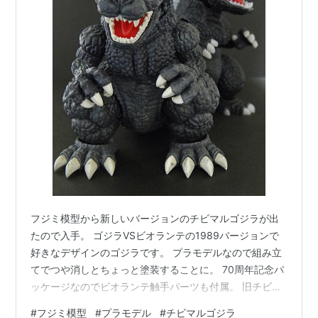
フジミ模型から新しいバージョンのチビマルゴジラが出
たので入手。 ゴジラVSビオランテの1989バージョンで
好きなデザインのゴジラです。 プラモデルなので組み立
てでつや消しとちょっと塗装することに。 70周年記念パ
ッケージなのでビオランテ触手パーツも付属。 旧チビマ
ルゴジラのアップグレード版といったところでしょう
#
フジミ模型
#
プラモデル
#
チビマルゴジラ