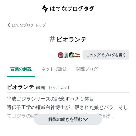
はてなブログ トップ
ビオランテ
このタグでブログを書く
言葉の解説
ネットで話題
関連ブログ
ビオランテ
(
映画
)
【
びおらんて
】
平成ゴジラシリーズの記念すべき１体目
遺伝子工学の権威白神博士が、殺された娘とバラ、そし
てゴジラの細胞を掛け合わせて作り出した"植物"。
解説の続きを読む