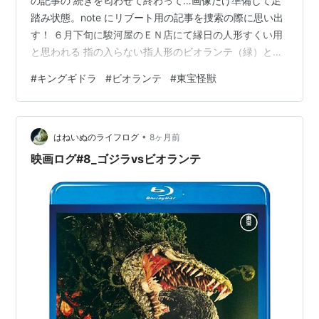
の記事の 続きを匂わせて終わって…画像だけ準備して足
踏み状態。note にリブート用の記事を捜索の際に思い出
す！ ６月下旬に駿河屋のＥＮ店にて縁日の人形すくい用
と思われる 指の入らない指人形のビオランテ（緑）とバ
トラの幼態（黒） を発見（各税込み200円）で発見。こ
#
キングギドラ
#
ビオランテ
#
東宝怪獣
うなると残るはノーマル カラーのキングギドラだけなの
でプライズの鎮座獣を税別 1200円で押さえる。 ビオラ
ンテはムービーモンスター（かな？）もウィンドウ にあ
•
るが、何千円の物は筆者にはカテゴリー外だ。
はねいぬのライフログ
8ヶ月前
enumasudarhtn.hatenablog.com ※ 一番…
映画ログ#8_ゴジラvsビオランテ