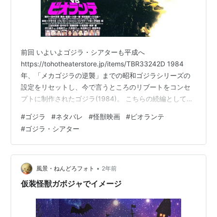
前回 いよいよゴジラ・シアターも平成へ
https://tohotheaterstore.jp/items/TBR33242D 1984
年、「メカゴジラの逆襲」までの昭和ゴジラシリーズの
設定をリセットし、今で言うところのリブートをコンセ
プトに制作されたゴジラ(1984)。 こちらの続編として5
年後に公開され、後にvsシリーズと呼ばれる平成のゴジ
#
ゴジラ
#
ネタバレ
#
怪獣映画
#
ビオランテ
ラ対○○の第一弾、それがvsビオランテ。今作です。 vs
#
ゴジラ・シアター
シリーズは、ミニチュア特撮が極まり、CG本格化前夜と
なる90年代の怪獣映画の特異点とも言うべき時期の作品
群です。近い時期にはゴジラに限らず、平成ガメラ三部
作や平成モスラ三部作など、特異な人気を持つ作…
•
風景・ねんどろフォト
2年前
仮装怪獣ガボジャでイメージ