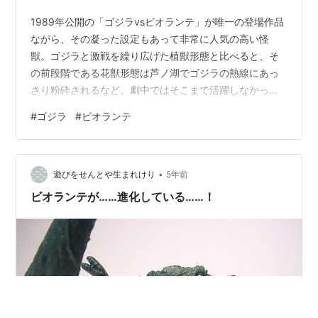
1989年公開の「ゴジラvsビオランテ」が唯一の登場作品
ながら、その凝った設定もあって非常に人気の高い怪
獣。ゴジラと激戦を繰り広げた植獣形態と比べると、そ
の前段階である花獣形態は芦ノ湖でゴジラの熱線にあっ
さり粉砕されるなど、劇中ではそこまで活躍しなかっ
た。だが、その大きな薔薇のデザインは植物怪獣らしい
#
ゴジラ
#
ビオランテ
魅力があり、映画のポスターにも採用されるなど植獣形
態をしのぐ人気がある。 これまで商品化される機会は乏
しかったが、2023年に「ゴジラ・ストア」の投票企画に
•
よって待望のフィギュア化となった。怪獣ファンにとっ
遊びをせんとや生まれけり
5年前
ては観葉植物のように部屋に飾って眺めていられるほ
ビオランテが……進化している……！
ど、非常に出来栄えが良い。5年前に植獣形態が…