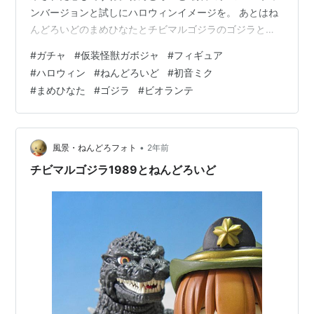
ンバージョンと試しにハロウィンイメージを。 あとはね
んどろいどのまめひなたとチビマルゴジラのゴジラと撮
影。 ギメロンはビオランテと相性がいいかなと。
#
ガチャ
#
仮装怪獣ガボジャ
#
フィギュア
#
ハロウィン
#
ねんどろいど
#
初音ミク
#
まめひなた
#
ゴジラ
#
ビオランテ
•
風景・ねんどろフォト
2年前
チビマルゴジラ1989とねんどろいど