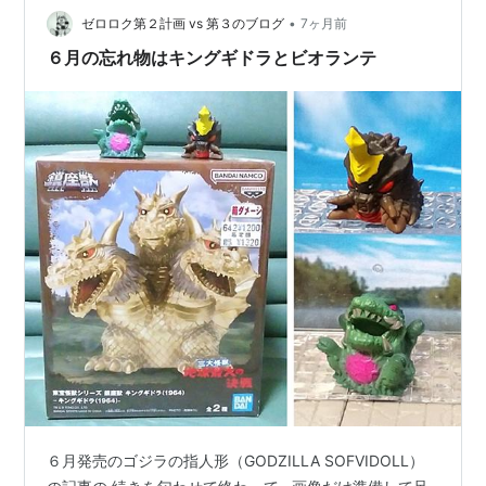
•
ゼロロク第２計画 vs 第３のブログ
7ヶ月前
６月の忘れ物はキングギドラとビオランテ
６月発売のゴジラの指人形（GODZILLA SOFVIDOLL）