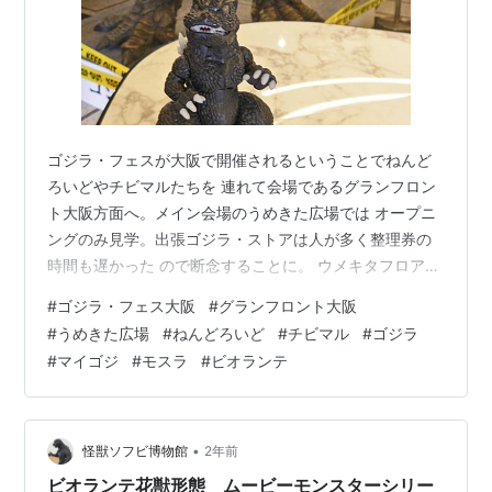
ゴジラ・フェスが大阪で開催されるということでねんど
ろいどやチビマルたちを 連れて会場であるグランフロン
ト大阪方面へ。メイン会場のうめきた広場では オープニ
ングのみ見学。出張ゴジラ・ストアは人が多く整理券の
時間も遅かった ので断念することに。 ウメキタフロアに
は以前から見たかったマイゴジの大フィギュアが設置。
#
ゴジラ・フェス大阪
#
グランフロント大阪
その他 でもモスラやビオランテなども展示されていまし
#
うめきた広場
#
ねんどろいど
#
チビマル
#
ゴジラ
た。
#
マイゴジ
#
モスラ
#
ビオランテ
•
怪獣ソフビ博物館
2年前
ビオランテ花獣形態 ムービーモンスターシリー