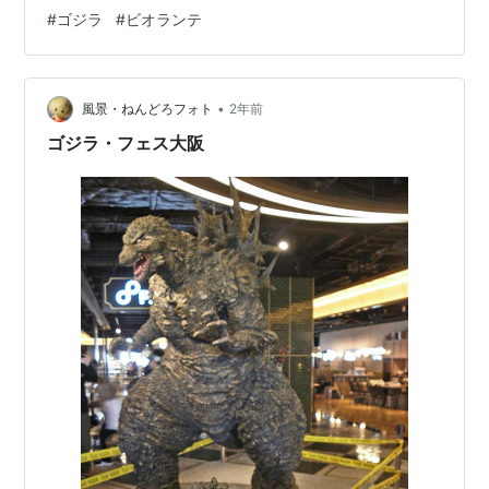
か。
#
ゴジラ
#
ビオランテ
•
風景・ねんどろフォト
2年前
ゴジラ・フェス大阪