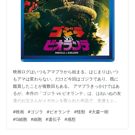
映画ログはいつもアマプラから始まる。はじまりはいつ
もアマは変わらない。だけど今回はゴジラであり、既に
鑑賞したことが複数回もある。 アマプラきっかけではあ
るが、本作の「ゴジラ vs ビオランテ」は、はねいぬの友
達のお父さんがメガホンを取られた作品で、友達もとあ
る形で出演している。友達になったのは映画公開からだ
#
映画
#
ゴジラ
#
ビオランテ
#
怪獣
#
大森一樹
いぶ時間が過ぎた後だが、なんだか特別なゴジラ作品に
#
G細胞
#
細胞
#
遺伝子
#
感想
なっていて、ついつい鑑賞してしまう。たぶんゴジラ映
画で一番鑑賞している回数が多いと思うし、最高のゴジ