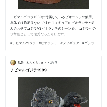
チビマルゴジラ1989に付属しているビオランテの触手。
単体では物足りない ですがフィギュアのビオランテと組
み合わせてゴジラVSビオランテのシーンを。 ゴジラへの
攻撃担当として優秀だったりします。
#
チビマルゴジラ
#
ビオランテ
#
フィギュア
#
ゴジラ
•
風景・ねんどろフォト
2年前
チビマルゴジラ1989