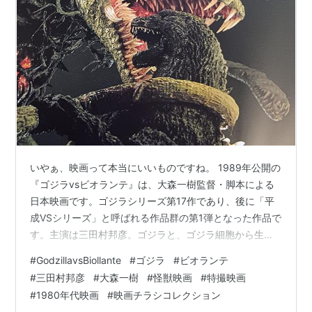
いやぁ、映画って本当にいいものですね。 1989年公開の
『ゴジラvsビオランテ』は、大森一樹監督・脚本による
日本映画です。ゴジラシリーズ第17作であり、後に「平
成VSシリーズ」と呼ばれる作品群の第1弾となった作品で
す。主演は三田村邦彦。ゴジラと、ゴジラ細胞から生ま
れた植物怪獣ビオランテとの戦いを描いた、SF怪獣映画
#
GodzillavsBiollante
#
ゴジラ
#
ビオランテ
です。 物語の始まりは、1984年のゴジラ襲撃後。ゴジラ
#
三田村邦彦
#
大森一樹
#
怪獣映画
#
特撮映画
の細胞「G細胞」をめぐり、日本国内だけでなく、海外の
#
1980年代映画
#
映画チラシコレクション
組織もその争奪戦を繰り広げていました。 そんな中、科