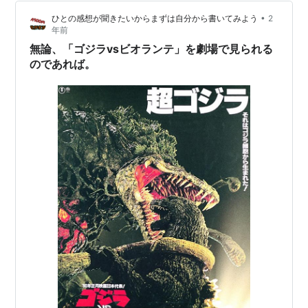
ラ映画だと思っている。 ネタばれ全開です。 鑑賞映画
•
ひとの感想が聞きたいからまずは自分から書いてみよう
2
_2025/11/02 キャッチコピー 上映時間 鑑賞周回数 はね
年前
いぬ感想） 苦手だったこ…
無論、「ゴジラvsビオランテ」を劇場で見られる
のであれば。