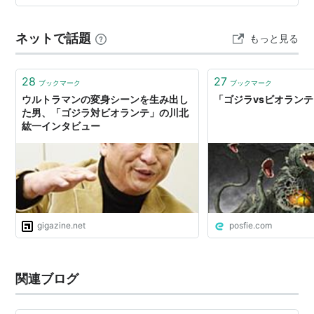
学者の桐島英二は、ゴジラ細胞を利用した新たな生命の
研究に関わることになります。しかし、その研究には、
ネットで話題
もっと見る
亡くなった娘への想いを抱…
28
27
ブックマーク
ブックマーク
ウルトラマンの変身シーンを生み出し
「ゴジラvsビオラン
た男、「ゴジラ対ビオランテ」の川北
紘一インタビュー
gigazine.net
posfie.com
関連ブログ