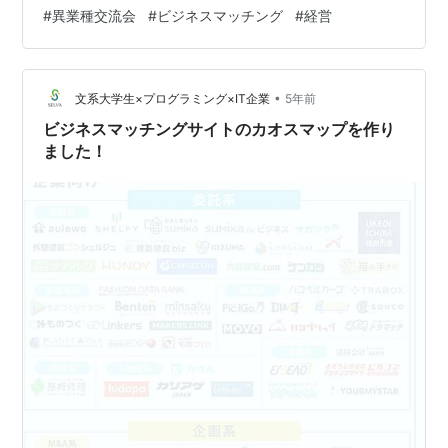
けど人が集まらなくて悩んでいる、という主催側の方も
#
異業種交流会
#
ビジネスマッチング
#
経営
いるかもしれません。 今日はそんな方たちにおすすめし
たい、巷で評判のパッションリーダーズという団体をご
紹介し、パッションリーダーズのどんな点が魅力なの
•
か、評判のいい異業種交流会の特徴はなにかをお伝えし
文系大学生×プログラミング×IT企業
5年前
ていきたいと思います。 異業種交流会の基本 異業種交流
ビジネスマッチングサイトのカオスマップを作り
会とはその名の通り、普段は交わる機会の少ない…
ました！