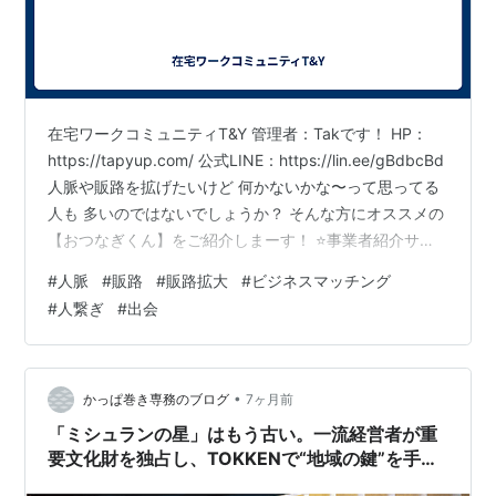
在宅ワークコミュニティT&Y 管理者：Takです！ HP：
https://tapyup.com/ 公式LINE：https://lin.ee/gBdbcBd
人脈や販路を拡げたいけど 何かないかな〜って思ってる
人も 多いのではないでしょうか？ そんな方にオススメの
【おつなぎくん】をご紹介しまーす！ ⭐️事業者紹介サー
ビス「おつなぎくん」⭐️ 🔶「販路を拡大したい方」「協
#
人脈
#
販路
#
販路拡大
#
ビジネスマッチング
業先を探している方」こんな方におすすめ！🔶完全承認
#
人繋ぎ
#
出会
制で質の高いビジネスマッチングを実現！🔶約1000名の
事業者の中から毎月4️⃣名まで【無料】ご紹介！🔶報酬を
獲得できるアフィリエイト制度あり ✅登録方法①下記の
URLをタップh…
•
かっぱ巻き専務のブログ
7ヶ月前
「ミシュランの星」はもう古い。一流経営者が重
要文化財を独占し、TOKKENで“地域の鍵”を手に
入れる合理的な理由