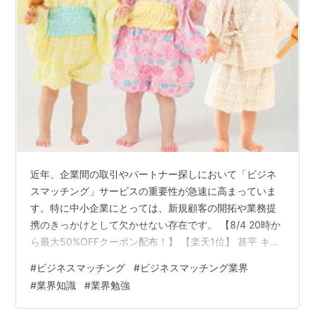
近年、企業間の取引やパートナー探しにおいて「ビジネ
スマッチング」サービスの重要性が急速に高まっていま
す。特に中小企業にとっては、新規顧客の開拓や業務提
携のきっかけとして欠かせない存在です。 【8/4 20時か
ら最大50%OFFクーポン配布！】 【楽天1位】 甚平 キッ
ズ ベビー 綿100 浴衣 帯 ゴム 女の子 男の子 セパレート
#
ビジネスマッチング
#
ビジネスマッチング業界
浴衣風 80 90 100 110 cm セパレート おしゃれ かわいい
#
業界知識
#
業界勉強
子供 浴衣セット かぼちゃパンツ 帯付き 3点セット アエ
ナック パープル ピンク ベージュ価格：5,200円～（税