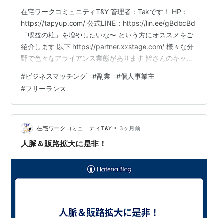
在宅ワークコミュニティT&Y 管理者：Takです！ HP：
https://tapyup.com/ 公式LINE：https://lin.ee/gBdbcBd
「収益の柱」を増やしたいな〜 という方にオススメをご
紹介します 以下 https://partner.xxstage.com/ 様々な分
野で色々なアライアンス業態があります 皆さんのキッカ
ケやチャンスになれれば嬉しいです！ 上記URLをご覧に
#
ビジネスマッチング
#
副業
#
個人事業主
なって ご興味ある方は 以下 管理者TakのLINEを友達追加
#
フリーランス
していただき 【収益の柱】と送信ください！
https://line.me/ti/p/SnjtU_GMTw
•
在宅ワークコミュニティT&Y
3ヶ月前
人脈＆販路拡大に是非！