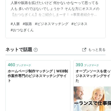
人脈や販路を拡げたいけど 何かないかな〜って思ってる
人も 多いのではないでしょうか？ そんな方にオススメの
【おつなぎくん】をご紹介しまーす！ ⭐️事業者紹介サー
ビス「おつなぎくん」⭐️ 🔶「販路を拡大したい方」「協
#
人脈
#
販路
#
ビジネスマッチング
#
ビジネス
業先を探している方」こんな方におすすめ！🔶完全承認
#
おつなぎくん
制で質の高いビジネスマッチングを実現！🔶約1000名の
事業者の中から毎月4️⃣名まで【無料】ご紹介！🔶報酬を
獲得できるアフィリエイト制度あり ✅登録方法①下記の
ネットで話題
もっと見る
URLをタップh…
460
393
ブックマーク
ブックマーク
ホームページ制作マッチング｜WEB制
オープンソースを使って
作案件専門のビジネスマッチングサイ
ジネスマッチングサイ
ト
た