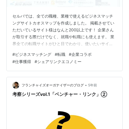
セルバでは、全ての職種、業種で使えるビジネスマッチ
ングサイトカオスマップを作成しました。 掲載させてい
ただいているサイト様はなんと200以上です！ 企業さん
が取引する際だけでなく、就職や転職にも使えます。 業
界全ての転職サイトがひと目でわかり、使いたいサイト
も見つかるはずですよ！ 以下にカオスマップのモザイク
#
ビジネスマッチング
#
転職
#
企業コラボ
版を載せています！ 転載を防ぐ目的でぼやかし、一部だ
#
仕事獲得
#
シェアリンクエコノミー
けを掲載しています。 完全バージョンは以下のURLから
ご覧になってください！ 【2021年4月版】ビジネスマッ
チングサイトのカオスマップを公開
•
フランチャイズオーガナイザーのブログ
5年前
考察シリーズvol.1「ベンチャー・リンク」②