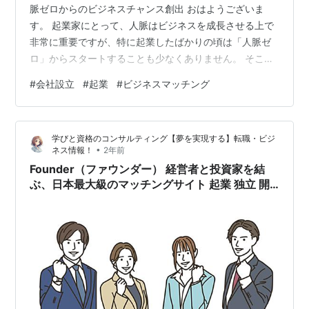
脈ゼロからのビジネスチャンス創出 おはようございま
す。 起業家にとって、人脈はビジネスを成長させる上で
非常に重要ですが、特に起業したばかりの頃は「人脈ゼ
ロ」からスタートすることも少なくありません。 そこで
今回は、「起業を成功させる「ビジネスマッチング」の
#
会社設立
#
起業
#
ビジネスマッチング
活用術｜人脈ゼロからのビジネスチャンス創出」という
テーマで、起業家の皆さんが効果的に人脈を築き、ビジ
ネスチャンスを広げるための方法を解説します。 「会社
学びと資格のコンサルティング【夢を実現する】転職・ビジ
を設立したはいいけど、どうやって取引先を見つければ
•
ネス情報！
2年前
いいんだろう？」 「人脈なんて全然ないけど、このまま
Founder（ファウンダー） 経営者と投資家を結
で本当にビジネスが広がるのかな…」 起業家…
ぶ、日本最大級のマッチングサイト 起業 独立 開
業 起業資金 運転資金 エンジェル投資家