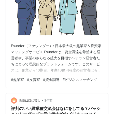
Founder（ファウンダー）: 日本最大級の起業家＆投資家
マッチングサービス Founderは、資金調達を希望する経
営者や、事業のさらなる拡大を目指すベテラン経営者た
ちにとって理想的なプラットフォームです。このサービ
スは、創業から10期目、年商10億円程度の経営者はもち
ろん、新規にビジネスを立ち上げたい起業家にも利用さ
#
起業家
#
投資家
#
資金調達
#
ビジネスマッチング
れています。 起業家と投資家の成功事例 起業家Sさん
は、新規立ち上げの不動産仲介ポータルサイト構築事業
で1,000万円の資金を調達しました。 経営者Mさんは、コ
•
スメブランド拡大資金として500万円を調達し、海外展
良薬は口に苦し
3年前
開も視野に入れた事業展開を実現しました。 経営者Aさ
評判のいい異業種交流会はなにをしてる？パッシ
んは、中古ブラ…