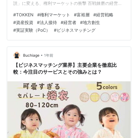
説」に変える、権利マーケットの衝撃 百戦錬磨の経営者
や取引先を、ありきたりな高級レストランに招待して、
#
TOKKEN
#
権利マーケット
#
富裕層
#
経営戦略
どれほどのインパクトが残るでしょうか？
#
資産投資
#
法人接待
#
経営者
#
地方創生
『TOKKEN（トッケン）』が提供するのは、自治体公認
#
実証実験（PoC）
#
ビジネスマッチング
の「特別な権利」。これは単なる体験の購入ではありま
せん。人脈、信用、そして一生語り継がれる記憶をポー
トフォリオに加えるための、知的な投資なのです。 1. 接
待・贈答の最終兵器：重要文化財を「貸…
•
Buchiage
1年前
【ビジネスマッチング業界】主要企業を徹底比
較：今注目のサービスとその強みとは？