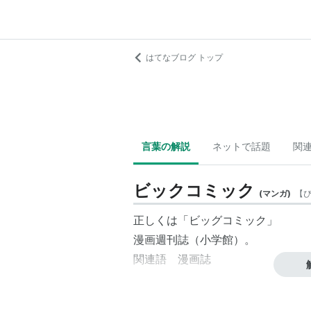
はてなブログ トップ
言葉の解説
ネットで話題
関
ビックコミック
(
マンガ
)
【
正しくは「
ビッグコミック
」
漫画週刊誌（小学館）。
関連語 漫画誌