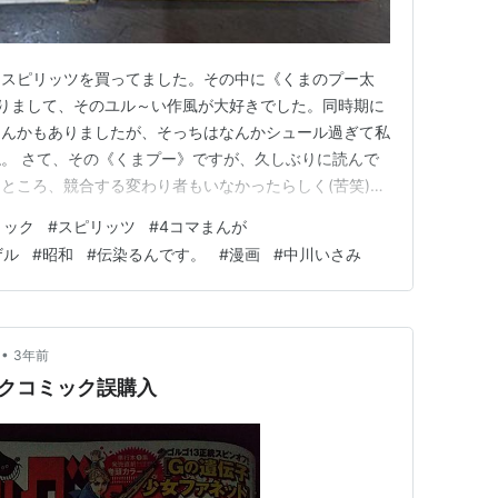
クスピリッツを買ってました。その中に《くまのプー太
りまして、そのユル～い作風が大好きでした。同時期に
なんかもありましたが、そっちはなんかシュール過ぎて私
。 さて、その《くまプー》ですが、久しぶりに読んで
ところ、競合する変わり者もいなかったらしく(苦笑)、
ませんでした。早速ペラペラとツマミ読みしましたが、な
ミック
#
スピリッツ
#
4コマまんが
改めて見ても凄く癒されます。 とはいえ同年輩でも
ザル
#
昭和
#
伝染るんです。
#
漫画
#
中川いさみ
ことがないっていう、カタギ…
•
3年前
ックコミック誤購入