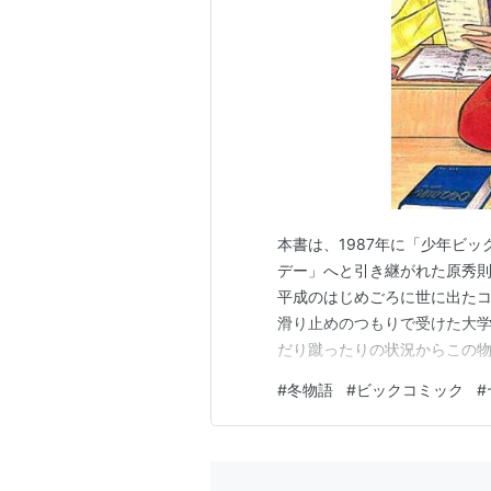
本書は、1987年に「少年ビ
デー」へと引き継がれた原秀
平成のはじめごろに世に出た
滑り止めのつもりで受けた大
だり蹴ったりの状況からこの
指す美少女・雨宮しおりに一
#
冬物語
#
ビックコミック
#
で見合わない東大専科コース
い滑り出しを見せる。 二回浪