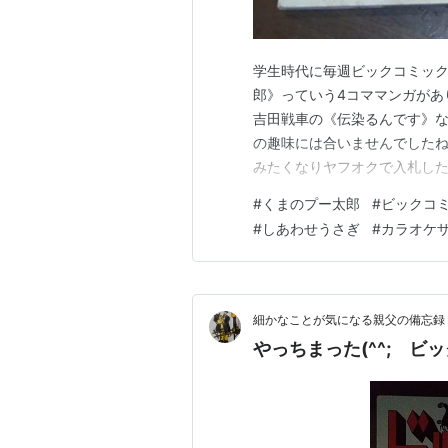
学生時代に毎週ビックコミッ
郎》っていう4コママンガがあ
吉田戦車の《伝染るんです》
の趣味には合いませんでしたね
みたくなりヤフオクで入札した
無事落札。２冊で1500円し
#
くまのプー太郎
#
ビックコ
んか本当にノンキな感じで、今
#
しあわせうさぎ
#
カラオケ
《くまのプー太郎》なんて見た
細かなことが気になる親父の備忘録
やっちまった(^^; ビ