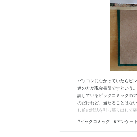
パソコンにむかっていたらピ
達の方が現金書留ですという。
読しているビックコミックの
のだけれど、当たることはない
し前の雑誌を引っ張り出して確
クのところにドラパパの名前が
#
ビックコミック
#
アンケー
～現金ニコニコ一万円が入って
って早ん年。たとえ１万といえ