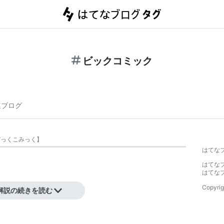
ビックコミック
連ブログ
びっくこみっく
】
はてな
はてな
はてな
Copyrig
解説の続きを読む