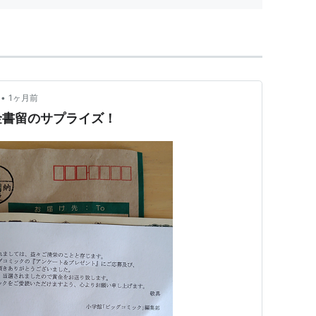
•
1ヶ月前
金書留のサプライズ！