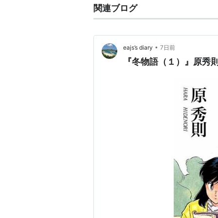
関連ブログ
•
eajs’s diary
7日前
『冬物語（１）』原秀則 