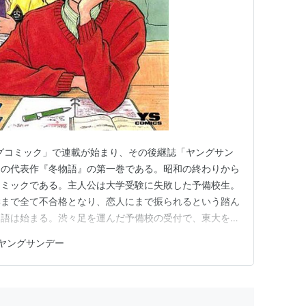
ッグコミック」で連載が始まり、その後継誌「ヤングサン
則の代表作『冬物語』の第一巻である。昭和の終わりから
コミックである。主人公は大学受験に失敗した予備校生。
学まで全て不合格となり、恋人にまで振られるという踏ん
物語は始まる。渋々足を運んだ予備校の受付で、東大を目
目惚れした主人公・森川光は、つられて自らの実力にまる
ヤングサンデー
に登録してしまうという、いかにも青年誌らしい甘酸っぱ
人するが、一年目はいわゆ…