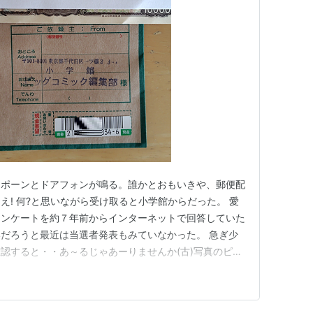
ンポーンとドアフォンが鳴る。誰かとおもいきや、郵便配
え! 何?と思いながら受け取ると小学館からだった。 愛
アンケートを約７年前からインターネットで回答していた
だろうと最近は当選者発表もみていなかった。 急ぎ少
認すると・・あ～るじゃあーりませんか(古)写真のピン
。しかも、１万円!!! 封をあけてみると現金書留ですね
ト
いました。 ボーナスとは無縁となった年金暮らしにな
どもなんか久しぶ…