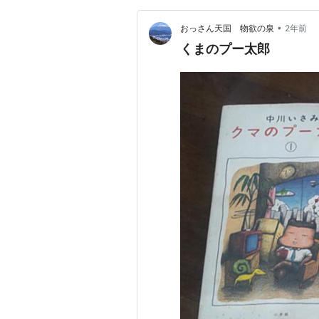
•
おっさん天国 物欲の泉
2年前
くまのプー太郎