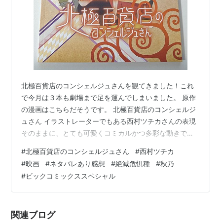
北極百貨店のコンシェルジュさんを観てきました！これ
で今月は３本も劇場まで足を運んでしまいました。 原作
の漫画はこちらだそうです。 北極百貨店のコンシェルジ
ュさん イラストレーターでもある西村ツチカさんの表現
そのままに、とても可愛くコミカルかつ多彩な動きで想
像以上に素晴らしい映画でした！ 実は…正直なところ、
#
北極百貨店のコンシェルジュさん
#
西村ツチカ
前情報を殆ど入れずにせいぜい予告編の情報しかない状
#
映画
#
ネタバレあり感想
#
絶滅危惧種
#
秋乃
態で観に行ったのであまり期待していなかったのですが
#
ビックコミックススペシャル
普通に面白くとても良かったです。 思った以上に良かっ
たので思わず原作の漫画もKindleで購入して読んでみま
したが本当に独特なイラストがアニメーションになって
関連ブログ
いたのですね。 主人公の秋乃がとて…