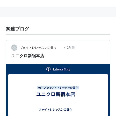
店」として同年9月27日にリニューアルオープンした。
ユニクロの売り場面積は約1,200坪で、銀座店に次ぐ大
きさとなっている。
ビックポイントを使ってユニクロで買い物できる「ユニ
関連ブログ
クロクーポン」を同店限定で発行。
ビックカメラフロアでもユニクロ商品を一部販売する
他、ビック、ユニクロ双方の店員がユニクロ製共同ユニ
•
ヴォイトレレッスンの日々
2年前
フォームを着用する。
ユニクロ新宿本店
↓サイトがヤバいので一見の価値あり。
UNIQLO｜ビックロ ユニクロ 新宿東口店
CMソング
ビックカメラ宣伝ソングに、前田知己が詞を書き下ろし
たビックロオリジナルのもの。