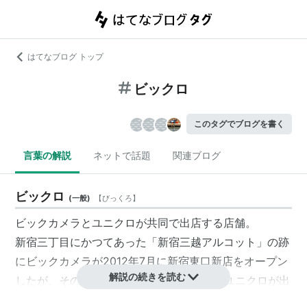
はてなブログ トップ
ビックロ
このタグでブログを書く
言葉の解説
ネットで話題
関連ブログ
ビックロ
(
一般
)
【
びっくろ
】
ビックカメラとユニクロが共同で出店する店舗。
新宿三丁目にかつてあった「新宿三越アルコット」の跡
にビックカメラが2012年7月に新宿東口新店をオープン
解説の続きを読む
したが、その時点で改装中だった1〜3階にユニクロが出
店するのに合わせ、「ビックロ ビックカメラ新宿東口