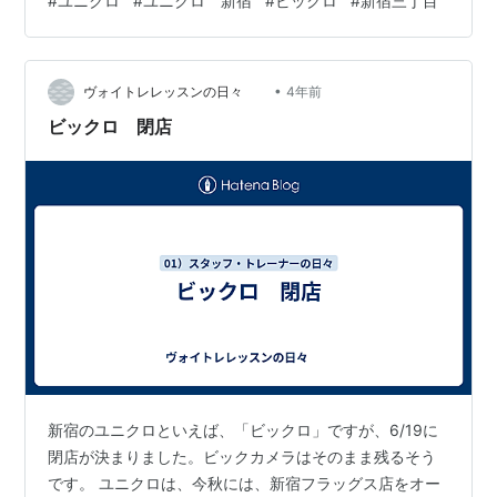
#
ユニクロ
#
ユニクロ 新宿
#
ビックロ
#
新宿三丁目
だけ健在していることにはちょっと驚きました。歩いて
歩いて、あれ～まだだっけ？？たしかこの十字路をM＆
M、映画館がある方面にお店があったような…。 進んで
•
みると、以前は別のアパレルショップがあった場所にオ
ヴォイトレレッスンの日々
4年前
ープンしていました。本店にしては小さいな…と思った
ビックロ 閉店
ら、そもそも本店という名称のお店はもうない？！…
新宿のユニクロといえば、「ビックロ」ですが、6/19に
閉店が決まりました。ビックカメラはそのまま残るそう
です。 ユニクロは、今秋には、新宿フラッグス店をオー