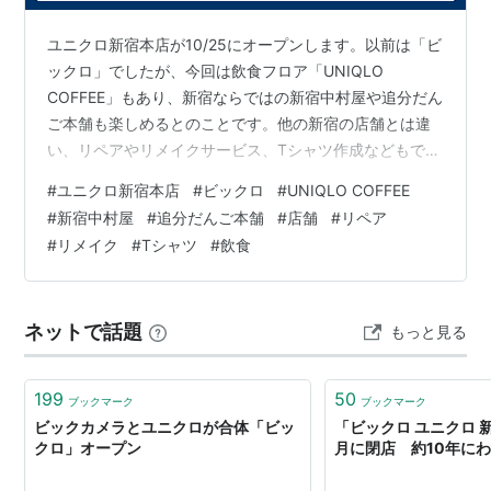
ファンタスティック・プラスティック・マシーンの田中
知之がプロデュース。
ユニクロ新宿本店が10/25にオープンします。以前は「ビ
CMでは水木一郎さんがボーカルを務める。
ックロ」でしたが、今回は飲食フロア「UNIQLO
COFFEE」もあり、新宿ならではの新宿中村屋や追分だん
ご本舗も楽しめるとのことです。他の新宿の店舗とは違
い、リペアやリメイクサービス、Tシャツ作成などもでき
るようになるそうです。
#
ユニクロ新宿本店
#
ビックロ
#
UNIQLO COFFEE
#
新宿中村屋
#
追分だんご本舗
#
店舗
#
リペア
#
リメイク
#
Tシャツ
#
飲食
ネットで話題
もっと見る
199
50
ブックマーク
ブックマーク
ビックカメラとユニクロが合体「ビッ
「ビックロ ユニクロ 
クロ」オープン
月に閉店 約10年に
ビックロ
(
ゲーム
)
【
びっくろ
】