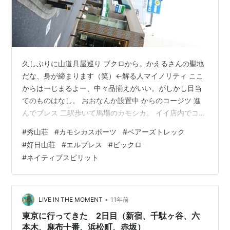
久しぶりに山道具屋巡り ブクロから。かえるさんの聖地
だな、身が締まります（笑）←解る人マイノリティ ここ
からはーじまるよー、中々品揃えがいい。がしかし目当
てのものはなし。 おおなんか設置中 からのコージツ 進
んでブレス 二駅歩いて馬場のカモシカ。 イイ店内でコー
ヒーンサービスが。ありがたい で中野に行って数年ぶり
#
秀山荘
#
カモシカスポーツ
#
ベアーズトレック
のネイティブスピリットへ。←否山道具屋何年かスパン
#
好日山荘
#
エルブレス
#
ビックロ
なのにいつも覚えていていただいて光栄です。また数年
#
ネイティブスピリット
後行きます 西荻のベアーズトレック。はっきり言ってい
い店。界隈の商店街もすき から神楽坂にいって 最後新宿
の石井山専で雨がポツリときたので終了～ 大型量販店多
めでしたが一番唸ったのはベア…
•
LIVE IN THE MOMENT
11年前
東京に行ってきた 2日目（新宿、千駄ヶ谷、六
本木、麻布十番、浜松町、赤坂）