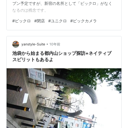
プン予定ですが、新宿の名所として「ビックロ」がなく
なるのは残念です。
#
ビックロ
#
閉店
#
ユニクロ
#
ビックカメラ
•
yanstyle-Suite
10年前
池袋から始まる都内山ショップ探訪+ネイティブ
スピリットもあるよ