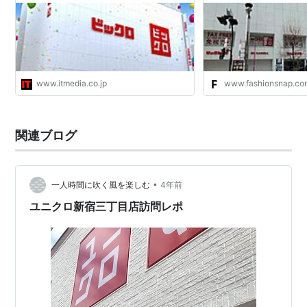
パズル通信ニコリ用語。
「ビッグサイズのクロスワード」の略。
www.itmedia.co.jp
www.fashionsnap.co
関連ブログ
•
一人時間に吹く風を楽しむ
4年前
ユニクロ新宿三丁目店訪問レポ