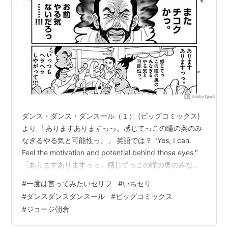
ダンス・ダンス・ダンスール（１） (ビッグコミックス)
より 「ありますありますっっ。感じてっこの瞳の奥のみ
なぎるやる気と可能性っ。」 英語では？ "Yes, I can.
Feel the motivation and potential behind those eyes."
「ありますありますっっ。感じてっこの瞳の奥のみなぎ
るやる気と可能性っ。」 ｜ ダンス・ダンス・ダンスール
#
一度は言ってみたいセリフ
#
いちセリ
（１） (ビッグコミックス) より 瞳の奥をのぞかせて！
#
ダンスダンスダンスール
#
ビッグコミックス
が、眼精疲労？！ 主人公・村尾潤平は中学二年生。幼い
#
ジョージ朝倉
頃にバレエに魅了されるも、父の死をきっかけに「男ら
しくならねば」とその道を諦める。バレエへの未練を隠