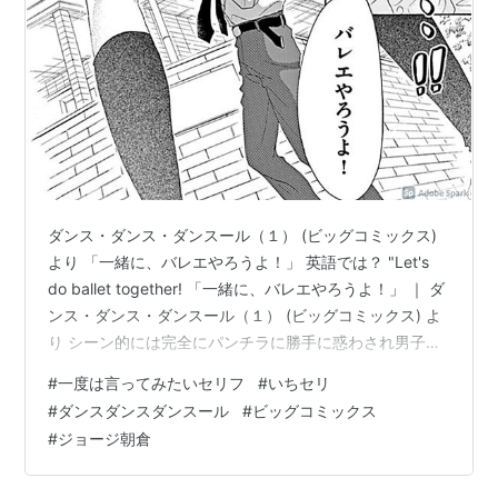
ダンス・ダンス・ダンスール（１） (ビッグコミックス)
より 「一緒に、バレエやろうよ！」 英語では？ "Let's
do ballet together! 「一緒に、バレエやろうよ！」 ｜ ダ
ンス・ダンス・ダンスール（１） (ビッグコミックス) よ
り シーン的には完全にパンチラに勝手に惑わされ男子。
主人公・村尾潤平は中学二年生。幼い頃にバレエに魅了
#
一度は言ってみたいセリフ
#
いちセリ
されるも、父の死をきっかけに「男らしくならねば」と
#
ダンスダンスダンスール
#
ビッグコミックス
その道を諦める。バレエへの未練を隠しながら格闘技・
#
ジョージ朝倉
ジークンドーを習い、クラスの人気者となった潤平だ
が、彼の前に、ある日転校生の美少女・五代都が現れ