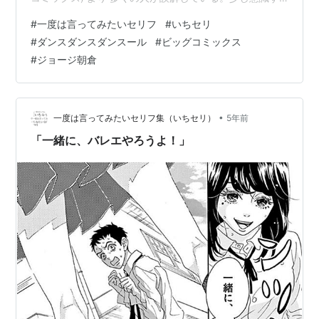
れば体が変わる。疲れにくく、美しい立ち姿勢。を習得
#
一度は言ってみたいセリフ
#
いちセリ
したい。 主人公・村尾潤平は中学二年生。幼い頃にバレ
#
ダンスダンスダンスール
#
ビッグコミックス
エに魅了されるも、父の死をきっかけに「男らしくなら
#
ジョージ朝倉
ねば」とその道を諦める。バレエへの未練を隠しながら
格闘技・ジークンドーを習い、クラスの人気者となった
潤平だが、彼の前に、ある日転校生の美少女・五…
•
一度は言ってみたいセリフ集（いちセリ）
5年前
「一緒に、バレエやろうよ！」