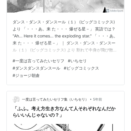
ダンス・ダンス・ダンスール（１） (ビッグコミックス)
より 「・・・あ。来 た・・・ 爆ぜる星－」 英語では？
"Ah... Here it comes... the exploding star." 「・・・あ。
来 た・・・ 爆ぜる星－」 ｜ ダンス・ダンス・ダンスー
ル（１） (ビッグコミックス) より 割れて中身が飛び散
る。はじける。熟しきった果実の殻が破れて、果肉がプ
#
一度は言ってみたいセリフ
#
いちセリ
チッと外に出る。 って言葉では収まらない感じ。 主人
#
ダンスダンスダンスール
#
ビッグコミックス
公・村尾潤平は中学二年生。幼い頃にバレエに魅了され
#
ジョージ朝倉
るも、父の死をきっかけに「男らしくならねば」とその
道を諦める。バレエへの未練を隠しながら格闘技・ジー
クンドーを習い、クラ…
•
一度は言ってみたいセリフ集（いちセリ）
5年前
「ふふ。考え方生き方なんて人それぞれなんだか
らいいんじゃないの？」