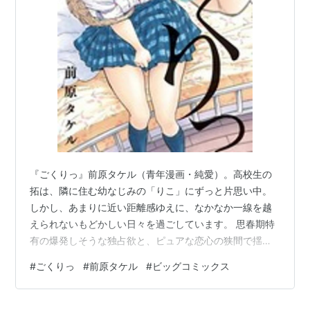
『ごくりっ』前原タケル（青年漫画・純愛）。高校生の
拓は、隣に住む幼なじみの「りこ」にずっと片思い中。
しかし、あまりに近い距離感ゆえに、なかなか一線を越
えられないもどかしい日々を過ごしています。 思春期特
有の爆発しそうな独占欲と、ピュアな恋心の狭間で揺れ
動く少年の葛藤を、圧倒的な熱量と繊細な心理描写で描
#
ごくりっ
#
前原タケル
#
ビッグコミックス
き出す、少し刺激的な純愛物語です。