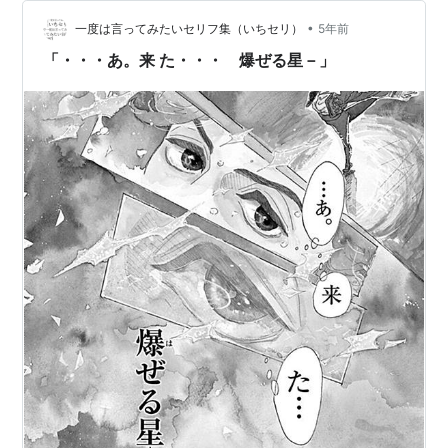
る。 母親がバレエスタジオを経営する都に、バレエへ…
•
一度は言ってみたいセリフ集（いちセリ）
5年前
「・・・あ。来 た・・・ 爆ぜる星－」