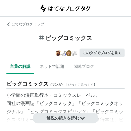
はてなブログ トップ
ビッグコミックス
このタグでブログを書く
言葉の解説
ネットで話題
関連ブログ
ビッグコミックス
(
マンガ
)
【
びっぐこみっくす
】
小学館の漫画単行本・コミックスレーベル。
同社の漫画誌「ビッグコミック」「ビッグコミックオリ
ジナル」「ビッグコミックスピリッツ」「ビッグコミッ
解説の続きを読む
クスペリオール」などに掲載された作品の単行本は、
ビ
ッグコミックス
レーベルで刊行される。