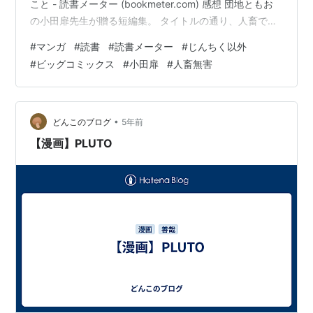
こと - 読書メーター (bookmeter.com) 感想 団地ともお
の小田扉先生が贈る短編集。 タイトルの通り、人畜では
ない何かがメインで話が広がります。 それにしても表紙
#
マンガ
#
読書
#
読書メーター
#
じんちく以外
カバーのカオスっぷりが凄いですね。 「お前だけは」や
#
ビッグコミックス
#
小田扉
#
人畜無害
「よしゆき」が割と重めの話ですが、笑いと何だか少し
切なくなる話がメインって感じ。 「よしゆき」は展開と
か最後のセリフとか、世にも奇妙な物語っぽい話で好
み。 でも今巻で一番好きなのは圧倒的に「最後のモノ」
•
どんこのブログ
5年前
ですね。 …
【漫画】PLUTO