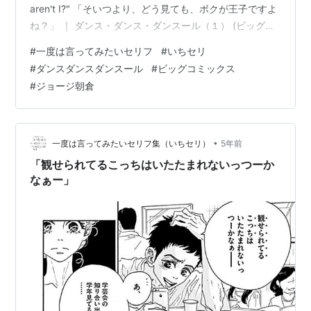
aren't I?" 「そいつより、どう見ても、ボクが王子ですよ
ね？」 ｜ ダンス・ダンス・ダンスール（１） (ビッグコ
ミックス) より おっしゃるとおりで。 主人公・村尾潤平
#
一度は言ってみたいセリフ
#
いちセリ
は中学二年生。幼い頃にバレエに魅了されるも、父の死
#
ダンスダンスダンスール
#
ビッグコミックス
をきっかけに「男らしくならねば」とその道を諦める。
#
ジョージ朝倉
バレエへの未練を隠しながら格闘技・ジークンドーを習
い、クラスの人気者となった潤平だが、彼の前に、ある
日転校生の美少女・五代都が現…
•
一度は言ってみたいセリフ集（いちセリ）
5年前
「観せられてるこっちはいたたまれないっつーか
なぁー」