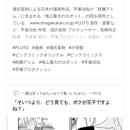
浦沢直樹による日本の漫画作品。手塚治虫の「鉄腕アト
ム」に含まれる「地上最大のロボット」の回を原作とし
ている。 www.shogakukan.co.jp PLUTO 原作・原案な
ど：手塚治虫 作画：浦沢直樹 プロデューサー：長崎尚志
監修：手塚眞 協力：手塚プロダクション 出版社：小学館
掲載誌：ビッグコミックオリジナル レーベル：ビッグコ
#
PLUTO
#
漫画
#
浦沢直樹
#
小学館
ミックス 発表期間：2003年－2009年 巻数：全8巻 映画
#
ビッグコミックオリジナル
#
ビッグコミックス
化とかアニメ化されていないけど、舞台は上演されて
#
鉄腕アトム
#
地上最大のロボット
#
手塚治虫
る。サスペンス。 リンク
#
手塚プロダクション
•
一度は言ってみたいセリフ集（いちセリ）
5年前
「そいつより、どう見ても、ボクが王子ですよ
ね？」