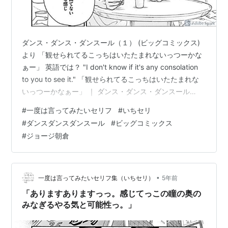
ダンス・ダンス・ダンスール（１） (ビッグコミックス)
より 「観せられてるこっちはいたたまれないっつーかな
ぁー」 英語では？ "I don't know if it's any consolation
to you to see it." 「観せられてるこっちはいたたまれな
いっつーかなぁー」 ｜ ダンス・ダンス・ダンスール
（１） (ビッグコミックス) より 傍ら痛い日本語「共感性
#
一度は言ってみたいセリフ
#
いちセリ
羞恥」とかいうらしい。 主人公・村尾潤平は中学二年
#
ダンスダンスダンスール
#
ビッグコミックス
生。幼い頃にバレエに魅了されるも、父の死をきっかけ
#
ジョージ朝倉
に「男らしくならねば」とその道を諦める。バレエへの
未練を隠しながら格闘技・ジークンドーを習い、クラス
の人気者となった…
•
一度は言ってみたいセリフ集（いちセリ）
5年前
「ありますありますっっ。感じてっこの瞳の奥の
みなぎるやる気と可能性っ。」