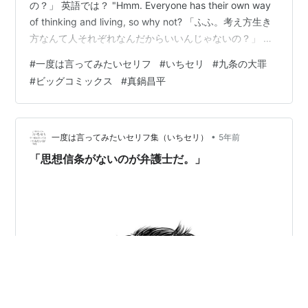
の？」 英語では？ "Hmm. Everyone has their own way
of thinking and living, so why not? 「ふふ。考え方生き
方なんて人それぞれなんだからいいんじゃないの？」 ｜
九条の大罪（１） (ビッグコミックス) より 自由すぎる
#
一度は言ってみたいセリフ
#
いちセリ
#
九条の大罪
“This is me” 的な？ 法とモラルの極限ドラマ、開幕！ 国
#
ビッグコミックス
#
真鍋昌平
民的ダークヒーロー漫画『闇金ウシジマくん』の真鍋昌
平、最新作！ なぜか厄介な案件ばかりを引き受ける弁護
士・九条間人（くじょうたいざ）。 鼻…
•
一度は言ってみたいセリフ集（いちセリ）
5年前
「思想信条がないのが弁護士だ。」