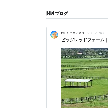
ビッグレッドファーム明和、真歌ト
グレッドファーム浦和の四場で構成
関連ブログ
全ての代表権を岡田繁幸氏が持つ。
ど、ビッグレッドファームにおける
•
搾りたて生アキロッソ
6ヶ月前
ビッグレッドファーム
ビッグレッドファーム明和
北海道新冠郡新冠町明和に230ヘ
珍しい屋根付きのトラックコースも
は日本最長の施設。厩舎は250頭
の種牡馬（下記する）の他、マジッ
ど多数の種牝馬を保有し繁殖を行っ
の募集馬として提供される。
真歌トレーニングファーム