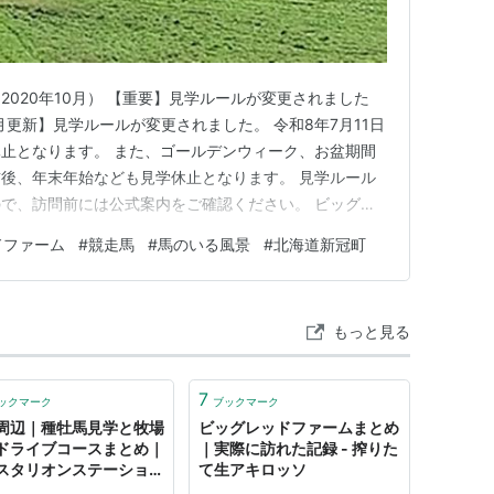
タールの規模で所在。ホッカイドウ競馬の外厩として
じめコスモ冠の2,3歳馬が入厩している。トラック
を有している。厩舎は120頭を収容可能。
020年10月） 【重要】見学ルールが変更されました
7月更新】見学ルールが変更されました。 令和8年7月11日
止となります。 また、ゴールデンウィーク、お盆期間
後、年末年始なども見学休止となります。 見学ルール
タールの規模で所在。600ｍの坂路コースの他90
で、訪問前には公式案内をご確認ください。 ビッグレ
持つ。
ドファームは、北海道新冠町にある競走馬の生産・育成
ドファーム
#
競走馬
#
馬のいる風景
#
北海道新冠町
ては制限があり、外部に出る情報は多くありません。 こ
の印象や公…
もっと見る
タールの規模で所在。トラックコースの他に共同屋内
7
ックマーク
ブックマーク
周辺｜種牡馬見学と牧場
ビッグレッドファームまとめ
馬（2008年）
ドライブコースまとめ｜
｜実際に訪れた記録 - 搾りた
スタリオンステーショ
て生アキロッソ
ビッグレッドファーム -