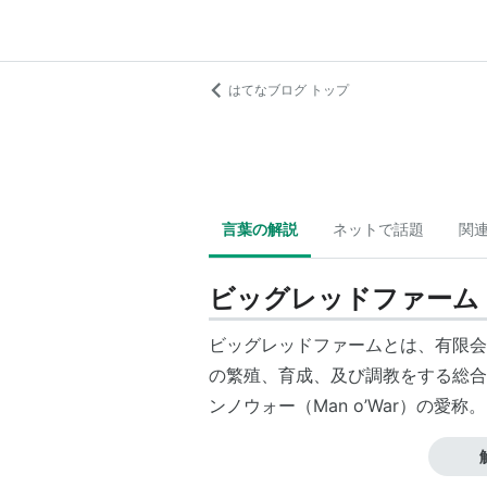
はてなブログ トップ
言葉の解説
ネットで話題
関
ビッグレッドファーム
ビッグレッドファームとは、有限会
の繁殖、育成、及び調教をする総合
ンノウォー（
Man o’War
）の愛称。