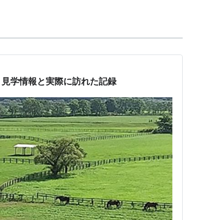
レーニングファーム、コスモヴューファーム、ビッ
され、現在はビッグレッドファーム茨城を建築中。
早期から充実した施設での調教、昼夜放牧を行うな
当歳及び1歳馬の育成は評判が高い。
｜見学情報と実際に訪れた記録
クタールの規模で所在。通常のトラックコースの他、
有している。また1100mの屋根付き坂路調教コース
を収容可能。またサラブレッド生産機能も保持し複数
クナイト、マイネレーベン、サクセスストレインな
ている。これらの馬はラフィアンターフマンクラブ