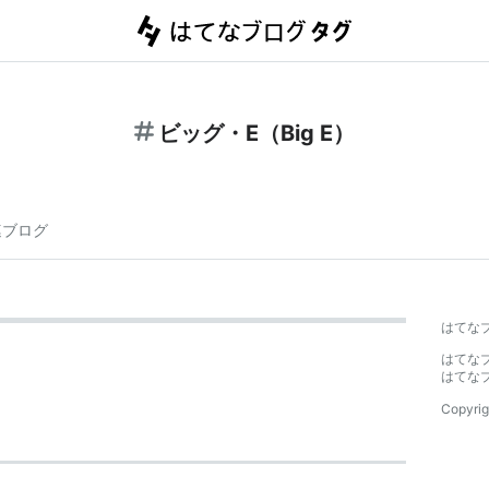
ビッグ・E（Big E）
連ブログ
はてな
はてな
はてな
Copyrig