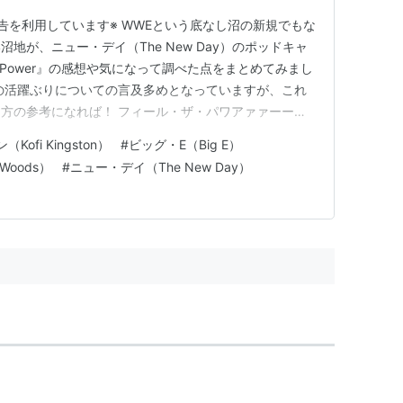
告を利用しています※ WWEという底なし沼の新規でもな
地が、ニュー・デイ（The New Day）のポッドキャ
el the Power』の感想や気になって調べた点をまとめてみまし
の活躍ぶりについての言及多めとなっていますが、これ
方の参考になれば！ フィール・ザ・パワアァァーー
 Feel the Power』って何？ エピソード①『You Guys
ofi Kingston）
#
ビッグ・E（Big E）
!』 結成時には…
Woods）
#
ニュー・デイ（The New Day）