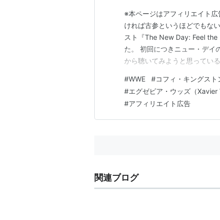
※本ページはアフィリエイト広
ければ古参というほどでもない沼
スト『The New Day: Fe
た。 初回につきニュー・デイ
から聴いてみようと思っている
ー！ そもそも『The New Day:
#
WWE
#
コフィ・キングストン（K
Are Gonna Be Preachers
#
エグゼビア・ウッズ（Xavier 
#
アフィリエイト広告
関連ブログ