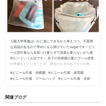
入園入学準備はいかに楽にできるかと考えつつ、不器用
な自認があるので早めにを心掛けていたsugarです！ビニ
ール型巾着なら名前つけ要らずで洗濯も要らないから便
利だーというお話です！ 息子の幼稚園の夏のプール授業
の準備をしていましたが、長女のときのお下がりの布巾
着に印刷ゼッケンをつけてプール用のバッグは完了だ！
#
ビニール巾着 幼稚園
#
ビニール巾着 保育園
と早めに用意を終わらせて余裕をこいていた5月後半でし
#
ビニール巾着 プールバッグ
#
ビニール巾着 名前
たが いよいよプールバックを持ってきて下さいの指示が
あり、改めて手順書を確認していたところ、見落とし
が！幼稚園規定が、布巾着からビニール型巾着袋になっ
関連ブログ
たとの事！ ビニール型巾着ってなんだっけとなりました
が、楽天で急ぎで購入しました！ リンク…