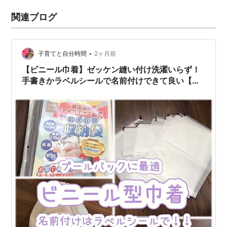
関連ブログ
•
子育てと自分時間
2ヶ月前
【ビニール巾着】ゼッケン縫い付け洗濯いらず！
手書きかラベルシールで名前付けできて良い【指
定がないならこれが良い】