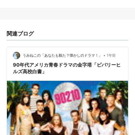
シーズン1〜3が高校白著であり、シーズン4〜10が青春
白書である。また、2008年9月からリブート作品（オリ
ジナルの設定を一部引き継ぎつつ物語を展開すること）
として『新ビバリーヒルズ青春白書』（原題：90210）
関連ブログ
が放送されている。
あらすじ
•
うみねこの「あなたも観た？懐かしのドラマ！」
1年前
寒冷なミネソタ州ミネアポリスから温暖で華やかな上流
90年代アメリカ青春ドラマの金字塔「ビバリーヒ
家庭の子弟が多く住むカリフォルニア州ビバリーヒルズ
ルズ高校白書」
にブランドンとブレンダという双子の高校生兄妹が両親
と一緒に引っ越し、ウェストビバリーハイスクールに転
校するところから始まる。主人公の双子とそのまわりの
友人たちとの思春期から青年期にかけての恋愛、悩み、
離婚・再婚や親の犯罪といった複雑な家庭事情、ドラッ
グ・銃・自殺・人種差別などの現代の米国を象徴する社
会問題と葛藤を描いた点がリアリティあるアメリカの若