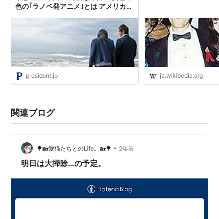
色の｢ラノベ発アニメ｣とは アメリカ人
全員が｢ビバリーヒルズ高校白書｣を好
むわけではない
president.jp
ja.wikipedia.org
関連ブログ
•
🌳🏡愛猫たちとのLife。🏡🌳
2年前
明日は大掃除…の予定。