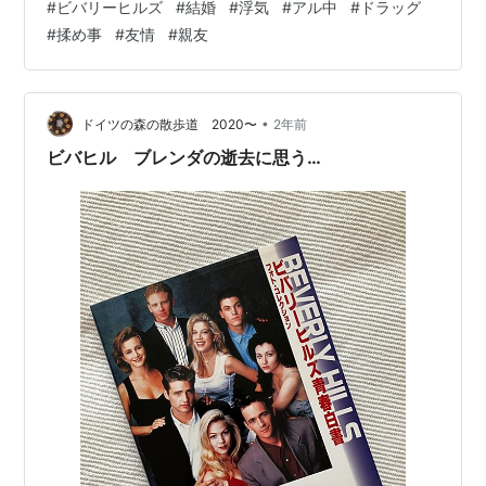
#
ビバリーヒルズ
#
結婚
#
浮気
#
アル中
#
ドラッグ
られなくなっていた。 だってさ 当時日本での放送は 深
#
揉め事
#
友情
#
親友
夜過ぎでの放送だったし ビデオに録画予約していても 録
画予約時間がズレたりして その時間まで起きて待ってい
ないと 録画できるかどうかが 判らなかったものだ。 今
では自動…
•
ドイツの森の散歩道 2020〜
2年前
ビバヒル ブレンダの逝去に思う…