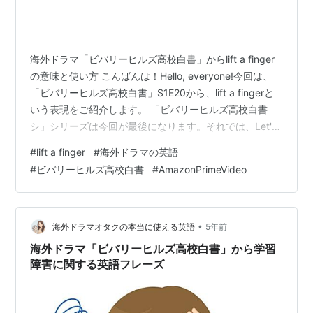
海外ドラマ「ビバリーヒルズ高校白書」からlift a finger
の意味と使い方 こんばんは！Hello, everyone!今回は、
「ビバリーヒルズ高校白書」S1E20から、lift a fingerと
いう表現をご紹介します。 「ビバリーヒルズ高校白書
シ」シリーズは今回が最後になります。それでは、Let's
ger started! lift a fingerの意味と使い方 まとめ lift a
#
lift a finger
#
海外ドラマの英語
fingerの意味と使い方 まずは、「ビバリーヒルズ高校白
#
ビバリーヒルズ高校白書
#
AmazonPrimeVideo
書」S1E20からの台詞を見ていきましょう。ブレンダは
ある日迷子の犬を見つけ家に連れて帰ります。家で飼い
たいというブレンダに、散歩をさせたり…
•
海外ドラマオタクの本当に使える英語
5年前
海外ドラマ「ビバリーヒルズ高校白書」から学習
障害に関する英語フレーズ