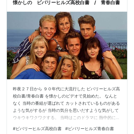
懐かしの ビバリーヒルズ高校白書 / 青春白書
昨夜２７日から ９０年代に大流行した ビバリーヒルズ高
校白書/青春白書 を懐かしのビデオで見始めた。 なんと
なく 当時の番組が選ばれて カットされているものがある
ような気がするが 当時の気分を思いだすような気がして
ウキウキワクワクする。 当時はこのドラマに 熱中的に夢
中になり 毎週録画して観ていたのを覚えている。 １０年
#
ビバリーヒルズ高校白書
#
ビバリーヒルズ青春白書
か１１年間続いたのだが 終わる頃には 仕事が忙しくて観