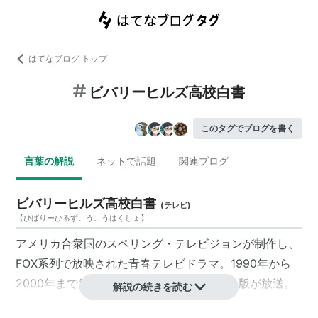
はてなブログ トップ
ビバリーヒルズ高校白書
このタグでブログを書く
言葉の解説
ネットで話題
関連ブログ
ビバリーヒルズ高校白書
(
テレビ
)
【
びばりーひるずこうこうはくしょ
】
アメリカ合衆国のスペリング・テレビジョンが制作し、
FOX系列で放映された青春テレビドラマ。1990年から
2000年まで放送。日本でもNHKで吹き替え版が放送。
解説の続きを読む
略称は『ビバヒル』。