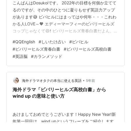
こんばんはDosukoiです。 2022年の目標を何個か立てて
るのですが、その中のひとつに凝りもせず英語力アップ
があります😅 ビバヒルにはまってはや何年・・・これわ
かる人LOVE～💖 エディーマーフィーのビバリーヒルズ
コップじゃなくて😆❗ ビバリーヒルズ青春白書だよん。
（もちろん高校の方も見てました） 当時はNHKで放映さ
#
QQEnglish
#
しいたけ占い
#
ビバヒル
れていて、最終回のラストのダンスシーンで泣きました
#
ビバリーヒルズ青春白書
#
ビバリーヒルズ高校白書
😭 私の青春が終わった・・・と それが海外への憧れの第
#
英語脳
#
カランメソッド
一歩かな。 音楽も既に洋楽だったけど。 さて先月にこの
記事でシャーシャーとペラペラ宣言とか書いてますが🔽
bihadamichi.com QQEnglishで2回無料体験し…
•
海外ドラマオタクの本当に使える英語
5年前
海外ドラマ「ビバリーヒルズ高校白書」から
wind up の意味と使い方
あけましておめでとうございます！Happy New Year!新
年第一回目は、wind upというフレーズをご紹介します。
それでは、Let's get started! wind up～の意味と使い方