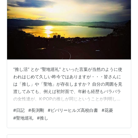
“推し活” とか “聖地巡礼” といった言葉が当然のように使
われはじめて久しい昨今ではありますが・・・皆さんに
は「推し」や「聖地」が存在しますか？ 自分の周囲を見
渡してみても、例えば初対面で、年齢も経歴もバラバラ
の女性達が、K-POPの推しが同じということが判明した
瞬間に、10年来くらいの親友感を醸し出し、SNSを駆使
#
日記
#
長渕剛
#
ビバリーヒルズ高校白書
#
花菱
しながら日本や韓国を一緒に飛び回る…なんていうのは
#
聖地巡礼
#
推し
日常茶飯事で、そのパワーと行動力にただただ脱帽して
いました。 そしてふと自分自身に問いかけたのです。
「私は、推しも聖地もない人生なのだろうか・・・」