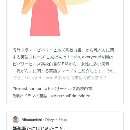
海外ドラマ「ビバリーヒルズ高校白書」から乳がんに関
する英語フレーズ こんばんは！Hello, everyone!今回は、
ビバリーヒルズ高校白書S1E18から、女性に多い病気
「乳がん」に関する英語フレーズをご紹介します。それ
では、Let's get started! 乳がんは英語で何と言う？
chest breast heart 乳がんに関する英語フレーズ まとめ
#
Breast cancer
#
ビバリーヒルズ高校白書
乳がんは英語で何と言う？ 乳がんは英語で breast
#
海外ドラマの英語
#
AmazonPrimeVideo
cancer と言います。breast=乳房、cancer=がん です。
胸は、chestやbreastなどいくつか単語がありますが、ど
のような違いがあるのでしょう？いずれも片方の…
•
Bihadamichi's Diary
5年前
新年新たにはじめたこと。