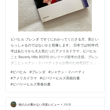
ビバヒル ブレンダ ですぐにわかってくださる方、割とい
らっしゃるのではないかと想像します。 日本では90年代
半ばあたりから大人気だったアメリカドラマ、ビバヒル
こと Beverly Hills 90210 のシリーズ前半の主役、ブレン
ダことシャナン・ドハーティさんが癌のため先日亡くな
られました。享年53歳。 ファンブックのようなもの、3
#
ビバヒル
#
ブレンダ
#
シャナン・ドハーティ
冊くらい持っていたのですが処分して、 こちらだけ大事
#
アメリカドラマ
#
ビバリーヒルズ高校白書
に保管しています。右の黒髪がシャナン。 癌が進行して
#
ビバリーヒルズ青春白書
かなりのステージだということはネットニュースなどで
数年前から見聞きしていましたが、本当にショック… 実
は私、オタクと言えるほどのビバヒルファン。 セリフも
空で言…
•
他の人が書かない洋楽レビュー
3年前