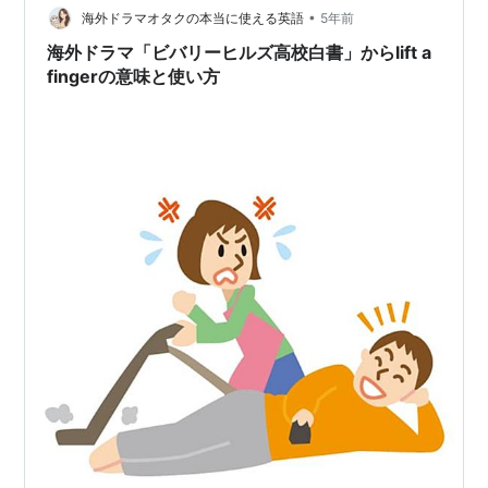
と。笑 少なくともこの絶妙なネーミングが流行り始めて
•
海外ドラマオタクの本当に使える英語
5年前
からは、“誰か”や“何か”に…
海外ドラマ「ビバリーヒルズ高校白書」からlift a
fingerの意味と使い方