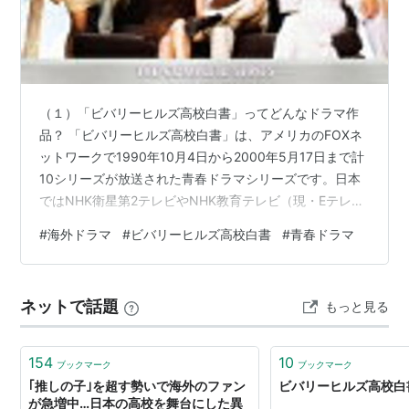
者像として評価を受け、世界的に人気を呼んだ。
（１）「ビバリーヒルズ高校白書」ってどんなドラマ作
品？ 「ビバリーヒルズ高校白書」は、アメリカのFOXネ
ットワークで1990年10月4日から2000年5月17日まで計
10シリーズが放送された青春ドラマシリーズです。日本
ではNHK衛星第2テレビやNHK教育テレビ（現・Eテレ）
で「ビバリーヒルズ高校白書」の邦題で放送され、後に
#
海外ドラマ
#
ビバリーヒルズ高校白書
#
青春ドラマ
「ビバリーヒルズ青春白書」として続編が紹介されまし
た。 このドラマは、アメリカ・カリフォルニア州の高級
住宅街ビバリーヒルズを舞台に、若者たちの日常や恋
ネットで話題
もっと見る
愛、人間関係、社会問題をリアルに描いた作品として知
られています。 最大の見どころは、「おしゃれで華やか
な青春」と「重厚な社会派…
154
10
ブックマーク
ブックマーク
｢推しの子｣を超す勢いで海外のファン
ビバリーヒルズ高校白書 -
が急増中…日本の高校を舞台にした異