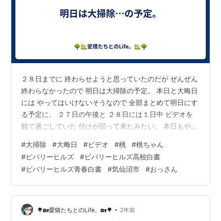
２８日までに 終わらせようと思っていたのだが ぜんぜん
終わらなかったので 明日は大掃除の予定。 本日と大晦日
には やってはいけないそうなので 全部まとめて明日にす
る予定に。 ２７日の午後と ２８日には１日中 ビデオを
観て過ごしていた 付けが回って来たみたい。 本日もやる
事が無いので これから就寝まで ビデオを観続ける予定。
#
大掃除
#
大晦日
#
ビデオ
#
桃
#
桃ちゃん
本日は「桃」が暴れ回っているので 集中して観れるかど
#
ビバリーヒルズ
#
ビバリーヒルズ高校白書
うか・・・。 せめて観ている間だけでも 大人しくしてく
#
ビバリーヒルズ青春白書
#
気仙沼市
#
おっさん
れると有難いのだが。
•
🌳🏡愛猫たちとのLife。🏡🌳
2年前