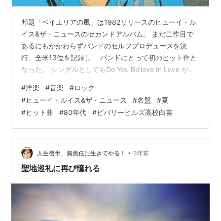
邦題「ベイエリアの風」は1982リリースのヒューイ・ル
イス&ザ・ニュースのセカンドアルバム。 まだ二作目で
あるにもかかわらずバンドのセルフプロデュースを決
行、全米13位を記録し、 バンドにとって初のヒット作と
なった。 シングルとしてもDo You Believe In Love が米7
位、 Workin For A Livin'が米41位、 Hope You Love Me
#
洋楽
#
音楽
#
ロック
Like You Say You Doが米36位。 当時はいかにラジオで
#
ヒューイ・ルイス&ザ・ニュース
#
名盤
#
夏
シングルをかけてもらえるかがヒットするかしないかの
#
ヒット曲
#
80年代
#
ビバリーヒルズ高校白書
基準だったので、とにかくラジオフレンドリーな曲が必
要だったとのちにヒューイが語っている。 そこでロバ…
•
人生後半、無責任に生きてやる！
3年前
聖地巡礼に再び憧れる