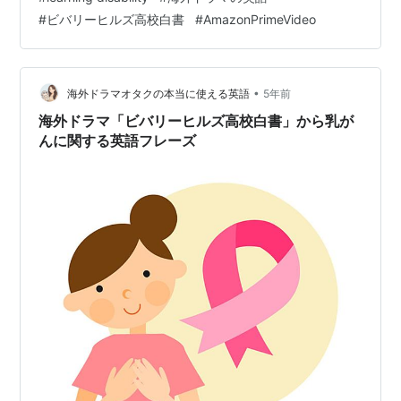
め 学習障害に関する英語フレーズ ビバリーヒルズ高校白
#
ビバリーヒルズ高校白書
#
AmazonPrimeVideo
書S1E19からの台詞を見ていきましょう。ドナは成績が
下がる一方で、ティーズリー先生に呼び出されます。
38'01 ティーズリー先生：Seriously, Donna. まじめにド
ナ…
•
海外ドラマオタクの本当に使える英語
5年前
海外ドラマ「ビバリーヒルズ高校白書」から乳が
んに関する英語フレーズ