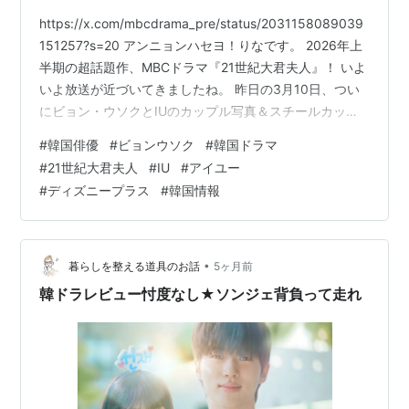
https://x.com/mbcdrama_pre/status/2031158089039
151257?s=20 アンニョンハセヨ！りなです。 2026年上
半期の超話題作、MBCドラマ『21世紀大君夫人』！ いよ
いよ放送が近づいてきましたね。 昨日の3月10日、つい
にビョン・ウソクとIUのカップル写真＆スチールカット
が公開されましたが、もう見ましたか？😭💕 二人の圧倒
#
韓国俳優
#
ビョンウソク
#
韓国ドラマ
的な透明感と「絵力」がすごすぎて、タイムラインが歓
#
21世紀大君夫人
#
IU
#
アイユー
喜の悲鳴で埋め尽くされていました🙉✨ 日本ではディズ
#
ディズニープラス
#
韓国情報
ニープラス（Disney+）での配信も決定し、4月10日の放
送開始に向けて期待値はマックス！ 前作で「全女子の初
恋」を奪って…
•
暮らしを整える道具のお話
5ヶ月前
韓ドラレビュー忖度なし★ソンジェ背負って走れ