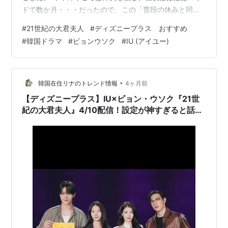
ドで数か月・・・だったので、この「普段の休みと同じ
ように過ごす」ことこそ、特別でありがたいことだと実
#
21世紀の大君夫人
#
ディズニープラス おすすめ
感する。 そして！ 予定がなくとも私にはこれが！ これ
#
韓国ドラマ
#
ビョンウソク
#
IU (アイユー)
があるんですよ♥ 韓ドラ 『21世紀の大君夫人』
www.youtube.com 物語の舞台は、21世紀の立憲君主制
が残る韓国。財力も才能もすべてを手にしているが、平
民という身分に苛立つヒジュと、王子でありながら何も
•
韓国在住リナのトレンド情報
4ヶ月前
持てないアンデグン。二人が身…
【ディズニープラス】IU×ビョン・ウソク『21世
紀の大君夫人』4/10配信！設定が神すぎると話
題？あらすじ・重要年表・キャスト徹底解説