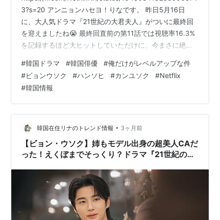
3?s=20 アンニョンハセヨ！りなです。 昨日5月16日
に、大人気ドラマ『21世紀の大君夫人』がついに最終回
を迎えましたね😭 最終回直前の第11話では視聴率16.3%
を記録するほど大ヒットしていただけに、今まさに絶望
的なビョン・ウソクロスに陥っている方も多いのではな
#
韓国ドラマ
#
韓国俳優
#
俺だけがレベルアップな件
いでしょうか…😣？ ですが皆さん、悲しまないでくださ
#
ビョンウソク
#
ハンソヒ
#
カンユソク
#
Netflix
い！ なんと、ビョン・ウソクはすでに次の超大作ドラマ
#
韓国情報
への出演が決まっているんです👏🏻 今回は、ロスを秒で
吹き飛ばしてくれる、世界中で話題沸騰間違いなしの新
作ドラマ『俺だけレベルアップ…
•
韓国在住リナのトレンド情報
3ヶ月前
【ビョン・ウソク】姉もモデル出身の超美人CAだ
った！えくぼまでそっくり？ドラマ『21世紀の大
君夫人』好調の理由も解説