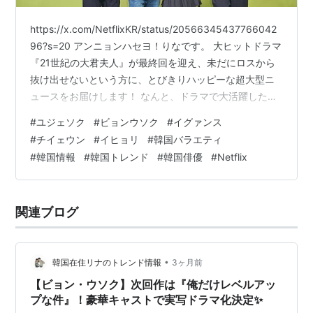
https://x.com/NetflixKR/status/20566345437766042
96?s=20 アンニョンハセヨ！りなです。 大ヒットドラマ
『21世紀の大君夫人』が最終回を迎え、未だにロスから
抜け出せないという方に、とびきりハッピーな超大型ニ
ュースをお届けします！ なんと、ドラマで大活躍したビ
ョン・ウソクが、自身初となるバラエティ番組のレギュ
#
ユジェソク
#
ビョンウソク
#
イグァンス
ラー出演を果たす新番組の配信が決定しました😆✨ しか
#
チイェウン
#
イヒョリ
#
韓国バラエティ
も、韓国で知らない人はいない国民的MCユ・ジェソクの
#
韓国情報
#
韓国トレンド
#
韓国俳優
#
Netflix
新バラエティということで、韓国現地でもすでに大騒ぎ
になっているんです。 今回は、間もなくスタートする大
注目の新番組『ユ・ジェソクの集まれ…
関連ブログ
•
韓国在住リナのトレンド情報
3ヶ月前
【ビョン・ウソク】次回作は『俺だけレベルアッ
プな件』！豪華キャストで実写ドラマ化決定✨