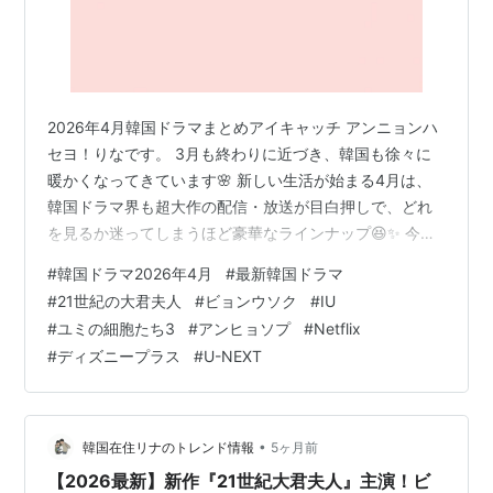
2026年4月韓国ドラマまとめアイキャッチ アンニョンハ
セヨ！りなです。 3月も終わりに近づき、韓国も徐々に
暖かくなってきています🌸 新しい生活が始まる4月は、
韓国ドラマ界も超大作の配信・放送が目白押しで、どれ
を見るか迷ってしまうほど豪華なラインナップ😆✨ 今日
は、4月にスタートする注目の最新韓国ドラマを放送日順
#
韓国ドラマ2026年4月
#
最新韓国ドラマ
にまとめてご紹介します！ ブラッドハウンド シーズン2
#
21世紀の大君夫人
#
ビョンウソク
#
IU
https://x.com/NetflixKR/status/203442084007108202
#
ユミの細胞たち3
#
アンヒョソプ
#
Netflix
9?s=20 放送日：4月3日 日本での配信先：Netflix 出演
#
ディズニープラス
#
U-NEXT
者：ウ・ドファン、イ・サンイ あらすじ：違法ボクシン
グリーグを運…
•
韓国在住リナのトレンド情報
5ヶ月前
【2026最新】新作『21世紀大君夫人』主演！ビ