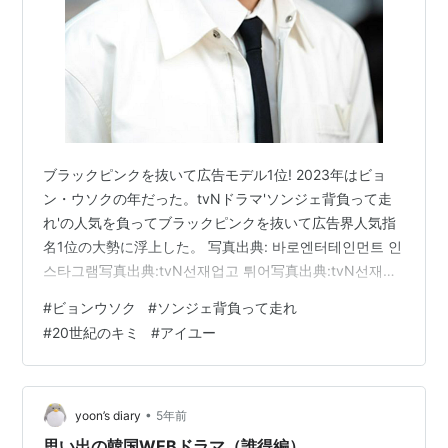
ブラックピンクを抜いて広告モデル1位! 2023年はビョ
ン・ウソクの年だった。tvNドラマ'ソンジェ背負って走
れ'の人気を負ってブラックピンクを抜いて広告界人気指
名1位の大勢に浮上した。 写真出典: 바로엔터테인먼트 인
스타그램写真出典:tvN선재업고 튀어写真出典:tvN선재업
고 튀어 モデルとしてやりたいことをほぼすべて成し遂げ
#
ビョンウソク
#
ソンジェ背負って走れ
た状態で、ビョン・ウソクはもともと彼の夢だった演技
#
20世紀のキミ
#
アイユー
に挑戦することにする。その俳優デビュー作は2016年の
tvNドラマ 'ディア・マイ・フレンズ' だった。様々な困難
の中でも、ビョン・ウソクは自分の短所を克服するため
に、単役と助演を選ばず、できるだけ多くの作品に参加
•
yoon’s diary
5年前
し…
思い出の韓国WEBドラマ（誰得編）