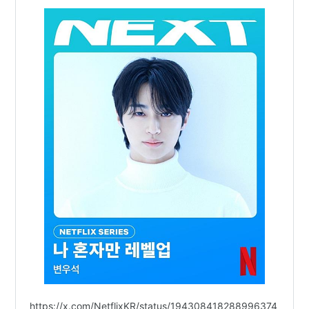
https://x.com/NetflixKR/status/194308418288996374