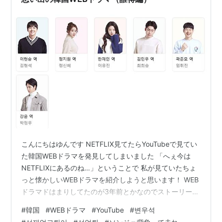
こんにちはゆんです NETFLIX見てたらYouTubeで見てい
た韓国WEBドラマを発見してしまいました 「へぇ今は
NETFLIXにあるのね…」ということで 私が見ていたちょ
っと懐かしいWEBドラマを紹介しようと思います！ WEB
ドラマドはまりしてたのが3年前とかなのでストーリーう
ろ覚えだし もうYouTubeにないもののほうが多いので誰
#
韓国
#
WEBドラマ
#
YouTube
#
변우석
得ですが（笑） 同じの見てた人懐かしい記憶にひたりま