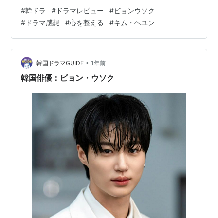
い一心で、何を選ぶか必死に考える。 未来は簡単に変わ
#
韓ドラ
#
ドラマレビュー
#
ビョンウソク
らないけれど、その切なさが胸をぎゅっと締め付ける物
#
ドラマ感想
#
心を整える
#
キム・ヘユン
語。 ソンジェ背負って走れは当時ものすごく話題になっ
ていたんだけど中々見る気がしなかったんですよね。タ
イトルからして想像つかないし、そもそもドラマのサム
ネが2人とも制服だったので学園ドラマ？若い子向け？と
•
韓国ドラマGUIDE
1年前
思ってたんです。よく見たらソンジェ…
韓国俳優：ビョン・ウソク