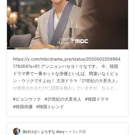
https://x.com/mbcdrama_pre/status/2050002259984
179264?s=61 アンニョンハセヨ！りなです。 今、韓国
ドラマ界で一番ホットな俳優といえば、間違いなくビョ
ン・ウソクですよね！ 主演ドラマ『21世紀の大君夫人』
が放送されるたびに話題を独占していますが、なんと最
近、彼の実のお姉さんが「ウソクにそっくりすぎる！」
#
ビョンウソク
#
21世紀の大君夫人
#
韓国ドラマ
とネット上で大きな注目を集めているんです👀💫 今回
#
韓国俳優
#
韓国トレンド
は、美男美女すぎるビョン・ウソク姉弟のエピソード
と、絶好調なドラマの近況をまとめてお届けします😆
1、まるで双子！？美人すぎると話題の「ビョン・ウソク
の姉」 最近、韓国のオンラインコミュニテ…
•
旅ゆけば～よろずな diary～
3ヶ月前