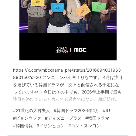
https://x.com/mbcdrama_pre/status/2016694031963
890150?s=20 アンニョンハセヨ！りなです。 4月は注目
を浴びている韓国ドラマが、次々と配信される予定にな
っています👀✨ 今日はその中でも、2026年上半期で最も
注目を浴びていると言っても過言ではない、超話題作を
ご紹介します。 主演がIU（アイユー）とビョン・ウソク
#
21世紀の大君夫人
#
韓国ドラマ2026年4月
#
IU
というだけで、もう期待値がマックスですよね😎💕それ
#
ビョンウソク
#
ディズニープラス
#
韓国ドラマ
では、ディズニープラスで配信が始まる『21世紀の大君
#
韓国情報
#
ノサンヒョン
#
コン・スンヨン
夫人』について詳しく見ていきましょう！ 1、日本での視
聴方法は？ https://x.com/mbcdrama_pre/statu…