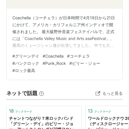
Coachella（コーチェラ）が日本時間で4月19日から21日
にかけて、アメリカ・カリフォルニア州インディオで開
催されました。 最大級野外音楽フェステイバルで、正式
には「Coachella Valley Music and Arts aseFestival」。
最高のミュージシャン達が出演してました。 中でも久々
GREEN DAYのステージを見てクーッ、やっぱりカッコイ
#
グリーンデイ
#
Coachella
#
コーチェラ
イぜ・・・となりました。 オーディエンスの煽りも堂に
#
パンクロック
#
Punk_Rock
#
ビリー・ジョー
入ったものです。 ちょっと離れてましたが久々何枚かア
#
ロック最高
ルバム持ってるのを引っ張り出すことに。 純粋に曲がい
い。 やっぱパンクロック最高。 GREEN DAY メンバー ビ
リー・…
ネットで話題
もっと見る
18
13
ブックマーク
ブックマーク
チャントつながり？米ロックバンド
ワールドロックナウ 20
「グリーン・デイ」のビリー・ジョ
（ディスクロージャー