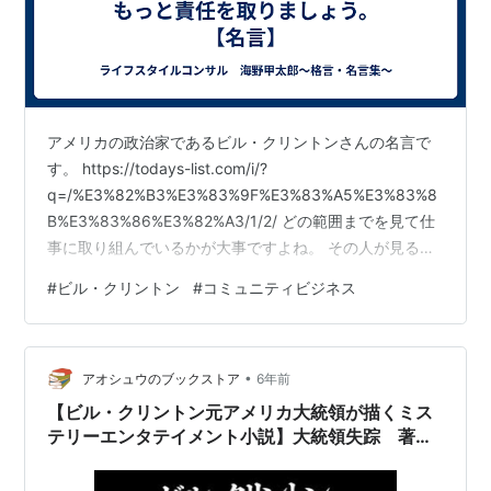
アメリカの政治家であるビル・クリントンさんの名言で
す。 https://todays-list.com/i/?
q=/%E3%82%B3%E3%83%9F%E3%83%A5%E3%83%8
B%E3%83%86%E3%82%A3/1/2/ どの範囲までを見て仕
事に取り組んでいるかが大事ですよね。 その人が見る範
囲によって取り組む仕事の質が変わってくると思いま
#
ビル・クリントン
#
コミュニティビジネス
す。 とある人から教わったことですが、会社から一歩外
に出たら、自分1人ではなく所属している会社やチームと
して見られるという話を聞いたことがあります。 例え、
•
自分が商談でミスをしたとしても、自分が悪く思われる
アオシュウのブックストア
6年前
だけでなく、自分の所属している会社やチ…
【ビル・クリントン元アメリカ大統領が描くミス
テリーエンタテイメント小説】大統領失踪 著
者：ビル・クリントン&ジェイムズ・パーターソ
ン