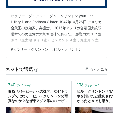
ヒラリー・ダイアン・ロダム・クリントン youtu.be
Hillary Diane Rodham Clinton 1947年10月26日 アメリカ
合衆国の政治家、弁護士。 2016年アメリカ合衆国大統領
選挙での民主党の大統領候補であった。 影響力大 １２室
さそり座太陽 さそり座アセンダント ４室うお座月 ９室
しし座火星、土星、冥王星 影響力中 ７室ふたご座天王星
#
ヒラリー・クリントン
#
ビル・クリントン
６室おうし座ドラゴンヘッド ホロスコープ占い いいえ私
わ さそり座の女 読心術に長けたエスパー？ しし座火星
という底しれぬ・・・強さと怖さ 私生活が一番の意外な
ネットで話題
もっと見る
一面！？ 欲望に勝てない・・・ 私生活は愛で満たされて
いる？ ホロスコー…
240
138
ブックマーク
ブックマーク
映画『バービー』への疑問、なぜトラ
ビル・クリントン「N
ンプではなく、ビル・クリントンの写
争を招いたと批判され
真なのか？なぜ東アジア系のバービー
かったと今でも思う」 
には台詞がないのか？新たな『映画政
させない努力も常にし
治家』ガーウィグ監督に対する忖度と