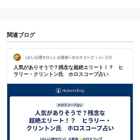
1978年、アーカンソー州知事に初当選。32歳の年齢
は、州知事としては史上最年少。
1992年、民主党の大統領候補として現職大統領のブッ
シュを破り、初当選。第二次大戦後生まれの初の大統領
関連ブログ
となる。
2001年、大統領を退任。
•
｛占い心理サロン｝占星術✨ホロスコープ
5ヶ月前
夫人は、現
人気がありそうで？残念な超絶エリート！？ ヒ
国務長官
の
ヒラリー・クリントン
。
ラリー・クリントン氏 ホロスコープ占い