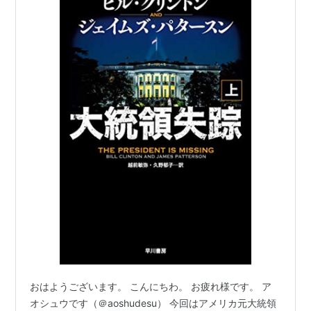
おはようございます。 こんにちわ。 お疲れ様です。 ア
オシュウです（＠aoshudesu） 今回はアメリカ元大統領