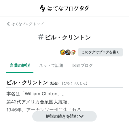
はてなブログ トップ
ビル・クリントン
このタグでブログを書く
言葉の解説
ネットで話題
関連ブログ
ビル・クリントン
(
社会
)
【
びるくりんとん
】
本名は「William Clinton」。
第42代アメリカ合衆国大統領。
1946年、アーカンソー州に生まれる。
解説の続きを読む