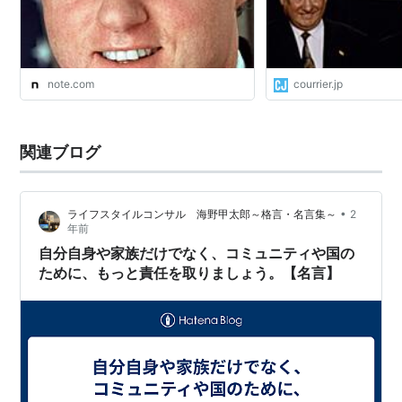
神格化への懸念｜CDBと七紙草子
note.com
courrier.jp
関連ブログ
•
ライフスタイルコンサル 海野甲太郎～格言・名言集～
2
年前
自分自身や家族だけでなく、コミュニティや国の
ために、もっと責任を取りましょう。【名言】