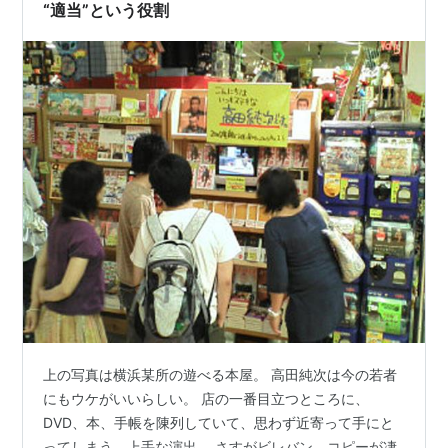
らとあるCMに目（耳？）を奪われまして。 ってのもこ
“適当”という役割
のCMなんすけ…
上の写真は横浜某所の遊べる本屋。 高田純次は今の若者
にもウケがいいらしい。 店の一番目立つところに、
DVD、本、手帳を陳列していて、思わず近寄って手にと
ってしまう、上手な演出。 さすがビレバン、コピーが凄