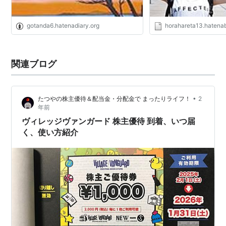
gotanda6.hatenadiary.org
horahareta13.hatena
関連ブログ
•
たつやの株主優待＆配当金・分配金で まったりライフ！
2
年前
ヴィレッジヴァンガード 株主優待 到着、いつ届
く、使い方紹介