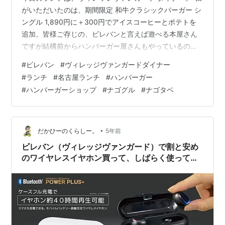
がいただいたのは、期間限定 和牛クラシックバーガー シ
ングル 1,890円に＋300円でアイスコーヒーとポテトを
追加。皆様ご存じの、ビレバンと言えば遊べる本屋さん
ですが結構前からハンバーガー屋さんもやっているので
すよ。以前は熱田区のイオンにもありましたが、そちら
#
ビレバン
#
ヴィレッジヴァンガードダイナー
はかなり前に閉店。今日は大高のイオン内にあるこちら
#
ランチ
#
名古屋ランチ
#
ハンバーガー
へとやってきました。母体がビレバンだけあって、
#
ハンバーガーショップ
#
ナゴグル
#
ナゴタベ
gotoeatだとか地域振興券だとか、Tポイントだとか、各
種電子マネー諸々キャッシュレス決済にとても強いの
で、便利に使わせていただいてます。年末年始にはお得
になる福袋を販売していたりして、…
•
だかひーのくらしー。
5年前
ビレバン（ヴィレッジヴァンガード）で割と安め
のワイヤレスイヤホン買って、しばらく使ってみ
ての感想。