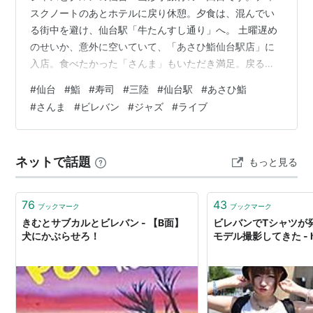
スクノートのあとホテルに戻り休憩。夕食は、混んでい
る街中を避け、仙台駅「牛たんすし通り」へ。 土曜遅め
のせいか、意外に空いていて、「あさひ鮨仙台駅店」に
入店。食べたかった「さんま」もいただき満足。戻る途
中、ダイニング＆バー「ジャズ・ビレバン仙台」へ。
#
仙台
#
鮨
#
寿司
#
三陸
#
仙台駅
#
あさひ鮨
【おおまかな行程】 （9月27日） ジャズカフェ「コロボ
#
さんま
#
ビレバン
#
ジャズ
#
ライブ
ックル」→ たんや善治郎多賀城駅店 → ジャズ喫茶「パラ
ゴニアン」 → 仙台 コンフォートホテル → ジャズ喫茶
「カウント」 → 中古レコード「ディスクノート」 → 気
ネットで話題
もっと見る
仙沼あさひ鮨仙台駅店 → 「ビレバン」 （9月28日） 仙
台 → 山形 ジ…
76
43
ブックマーク
ブックマーク
きむとサブカルとビレバン - 【B面】
ビレバンでTシャツが
犬にかぶらせろ！
モデル撮影してきた - ho