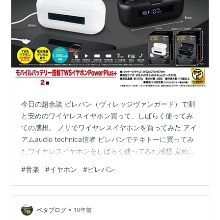
今日の超余談 ビレバン（ヴィレッジヴァンガード）で割
と安めのワイヤレスイヤホン買って、しばらく使ってみ
ての感想。 ノリでワイヤレスイヤホンを買ってみた アイ
アムaudio technica信者 ビレバンでテキトーに買ってみ
たワイヤレスイヤホンをしばらく使ってみた感想 安めの
ワイヤレスイヤホン買って、しばらく使ってみて感じた
#
音楽
#
イヤホン
#
ビレバン
デメリット。 あとがき 今日の1曲 今日の超余談 あー、ど
うもみなさんこんばんちわっす。 これまたいつものごと
く初っ端からハイパークソどうでもいい話でアレなんす
•
けど、ちょっと前の話なんすけどたまたまテレビ見てた
ベタブログ
19年前