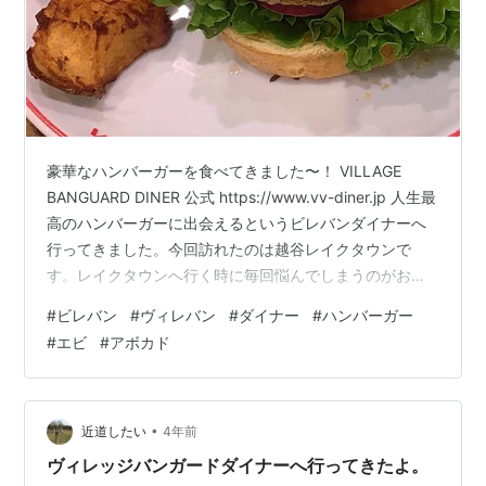
豪華なハンバーガーを食べてきました〜！ VILLAGE
BANGUARD DINER 公式 https://www.vv-diner.jp 人生最
高のハンバーガーに出会えるというビレバンダイナーへ
行ってきました。今回訪れたのは越谷レイクタウンで
す。レイクタウンへ行く時に毎回悩んでしまうのがお昼
ご飯何を食べるか問題。胃袋はひとつしかないのに行き
#
ビレバン
#
ヴィレバン
#
ダイナー
#
ハンバーガー
たいお店が多い越谷レイクタウン。でも結局ハンバーガ
#
エビ
#
アボカド
ーを食べたくなる時はこちらに来ちゃいます。大きいハ
ンバーガーを豪快に食べたい！そんな欲望を叶えてくれ
るお店です。 ハンバーガーやパンケーキを食べられるお
店ですが毎回悩んだ上で結局ハンバーガーを食べます。
•
近道したい
4年前
今…
ヴィレッジバンガードダイナーへ行ってきたよ。