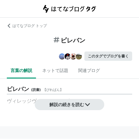
はてなブログ トップ
ビレバン
このタグでブログを書く
言葉の解説
ネットで話題
関連ブログ
ビレバン
(
読書
)
【
びればん
】
ヴィレッジヴァンガード
の略。
解説の続きを読む