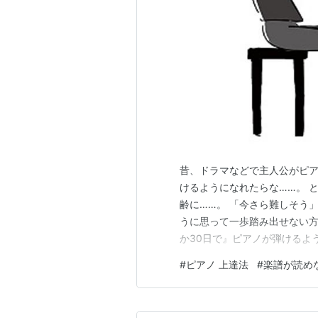
昔、ドラマなどで主人公がピア
けるようになれたらな……。 
齢に……。 「今さら難しそう
うに思って一歩踏み出せない方
か30日で』ピアノが弾けるよ
が読めない初心者でも30日で
#
ピアノ 上達法
#
楽譜が読め
ピアノが弾けるだと！ きっと
ていたが……。 毎日、何時間