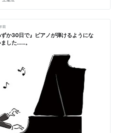
みる？ まとめ ピアノ演奏グレード試験とは？ ある日、
よう！」…
年前
ずか30日で』ピアノが弾けるようにな
ました……。