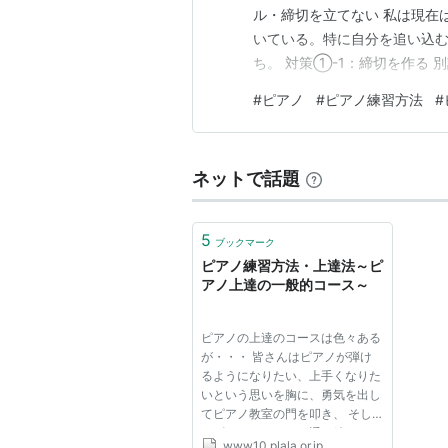
ル・締切を立てない 私は現在
いている。特に自分を追い込
ち。 対策①-1：締切を作る
or披露する日付を先に約束し
#
ピアノ
#
ピアノ練習方法
#
きる。 対策①-2：計画を作る
ジを１週間かけてできるように
ネットで話題
5
ブックマーク
ピアノ練習方法・上達法～ピ
アノ上達の一般的コース～
ピアノの上達のコースは色々ある
が・・・ 皆さんはピアノが弾け
るようになりたい、上手くなりた
いという思いを胸に、勇気を出し
てピアノ教室の門を叩き、 そし
てピアノレッスンに通い続けてい
www10.plala.or.jp