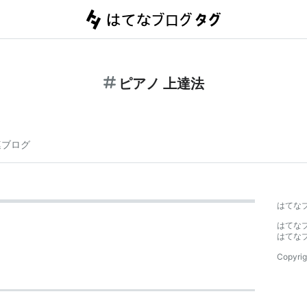
ピアノ 上達法
連ブログ
はてな
はてな
はてな
Copyrig