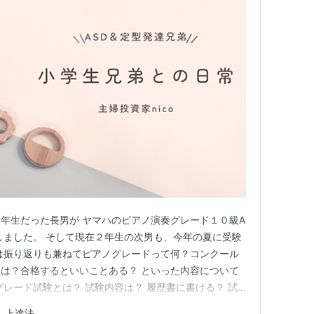
３年生だった長男が ヤマハのピアノ演奏グレード１０級A
しました。 そして現在２年生の次男も、今年の夏に受験
は振り返りも兼ねてピアノグレードって何？コンクール
は？合格するといいことある？ といった内容について
グレード試験とは？ 試験内容は？ 履歴書に書ける？ 試
肯定感の向上につながる 何度も練習するので技術力も上
 上達法