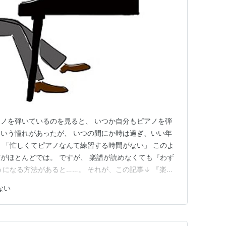
ノを弾いているのを見ると、 いつか自分もピアノを弾
という憧れがあったが、 いつの間にか時は過ぎ、いい年
」 「忙しくてピアノなんて練習する時間がない」 このよ
がほとんどでは。 ですが、 楽譜が読めなくても『わず
うになる方法があると……。 それが、この記事↓ 『楽譜
名曲が弾ける！』記事はココから＞＞ 嘘だろう 短期間で
ない
、いっぱい練習しないと無理に決まっている。 と、思っ
もかけて…