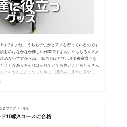
1つですよね。 うちも子供がピアノを習っているのです
を読むのはなかなか難しい作業ですよね。←もちろん大人
読めないですからね。 私自身はヤマハ音楽教室育ちな
いたことがあり←それはそれでとても良いこともたくさん
シックをやることになった時に、譜読みに非常に苦労した
もあり、娘にはピアノを習わせることにしました。 子供
目
 楽譜を読みながら弾くために必要な知識 楽譜を読むた
る方法 子供が楽譜を…
•
投資ブログ
3年前
ド10級Aコースに合格