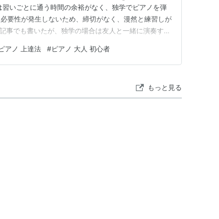
は習いごとに通う時間の余裕がなく、独学でピアノを弾
む必要性が発生しないため、締切がなく、漫然と練習しが
 別記事でも書いたが、独学の場合は友人と一緒に演奏する
てしまうことで、他者が関わる強制力の強い締切を用意で
ピアノ 上達法
#
ピアノ 大人 初心者
 コツは”細切れ”に”XXをやる”締切を作ること。「１ペー
なる」という…
もっと見る