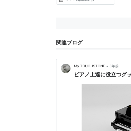
る方が多いと思います。 導入教
材から入ることもあれば、バイエ
ル上巻から入ることもあり、様々
ですが、 バイエル上巻・下巻が...
関連ブログ
•
My TOUCHSTONE
3年前
ピアノ上達に役立つグ