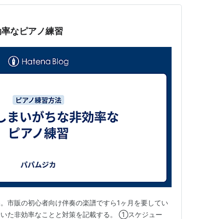
効率なピアノ練習
。市販の初心者向け伴奏の楽譜ですら1ヶ月を要してい
いた非効率なことと対策を記載する。 ①スケジュー