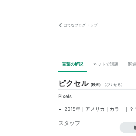
はてなブログ トップ
言葉の解説
ネットで話題
関
ピクセル
(
映画
)
【
ぴくせる
】
Pixels
2015年｜アメリカ｜カラー｜？？分
スタッフ