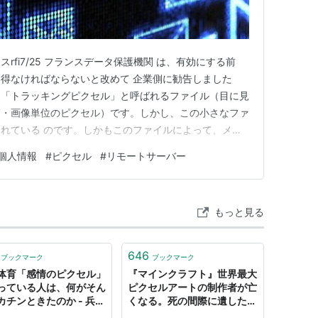
rfi7/25 フランスデータ保護機関 は、有効にする前
得なければならないと改めて 企業側に勧告しました
は「トラッキングピクセル」と呼ばれるファイル（目に見
箱・画像単位のピクセル）です。しかし、この小さなファ
れている のです。しかもこのファイルによって、メー
ーケティング会社）は、あなたに関する情報を取得できる
個人情報
#
ピクセル
#
リモートサーバー
、メールマーケティングの黎明期から存在しており、ト
なカテゴリーに属し…
もっと見る
646
ブックマーク
ブックマーク
体育「感情のピクセル」
『マインクラフト』世界最大
っている人は、何がそん
ピクセルアートの制作者が亡
カチンときたのか - 兵庫
くなる。死の間際に遺した
のブログ
1100万ブロックの“愛” -