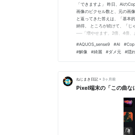
「できますよ」 昨日、AIのCo
画像のピクセル数と、元の画像
と返ってきた答えは、「基本
納得。 ところが続けて、「じ
──「増やせます。2倍、4倍
れには思わずビックリ。 せっ
#
AQUOS_sense9
#
AI
#
Copi
した。すると、さらにビック
#
解像
#
綺麗
#
ダメ元
#
隠
す。 その画像が下の写真。昔
•
ねじまき日記
3ヶ月前
Pixel端末の「この曲