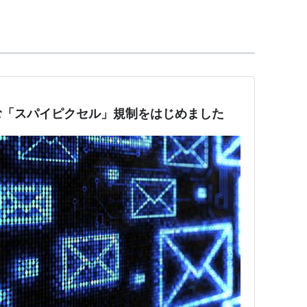
、
クリス・コロンバス
、
アレン・コヴァート
、
マー
ドラー
ス
、
バリー・バーナーディ
、
マシアス・ボーカード
、
ク・ジャラプト
、
セス・ゴードン
、
ティム・ハーリヒ
ィーヴ・コレン
、
ヘザー・パリー
、
ベン・ワェイスブ
む「スパイピクセル」規制をはじめました
、
ティム・ハーリヒー
ダム・サンドラー