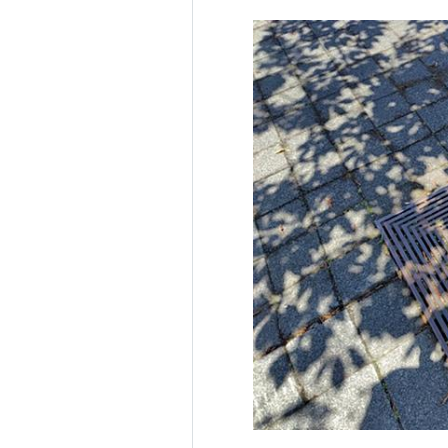
現できる。
デジタルカメラ
の性能に画素数があ
現できる。画素数が低いと、色の変
る。
原義は picture cell → 「
pixel
」
3次元に拡張した概念としてボクセル