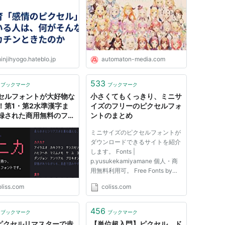
AUTOMATON
injihyogo.hateblo.jp
automaton-media.com
533
ブックマーク
ブックマーク
セルフォントが大好物な
小さくてもくっきり、ミニサ
！第1・第2水準漢字ま
イズのフリーのピクセルフォ
録された商用無料のフリ
ントのまとめ
ォント -マルモニカ
ミニサイズのピクセルフォントが
ダウンロードできるサイトを紹介
します。 Fonts |
p.yusukekamiyamane 個人・商
用無料利用可。 Free Fonts by
Cal Henderso
oliss.com
coliss.com
456
ブックマーク
ブックマーク
5ピクセルリマスターで赤
【単位超入門】ピクセル、ド