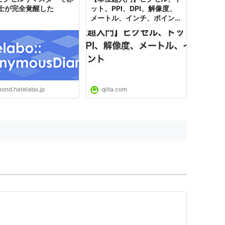
士が完全覚醒した
ット、PPI、DPI、解像度、
メートル、インチ、ポイント
- Qiita
nond.hatelabo.jp
qiita.com
nd suggestive comments.
】
像を構成する粒子のこと。
ほど、キメ細かな色の変化（グラデーション）を表