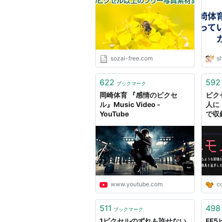
sozai-free.com
sh
622
592
ブックマーク
岡崎体育 『感情のピクセ
ピク
ル』Music Video -
人に
YouTube
で収
ーフ
www.youtube.com
c
511
498
ブックマーク
1ピクセルのずれも許せない
FF