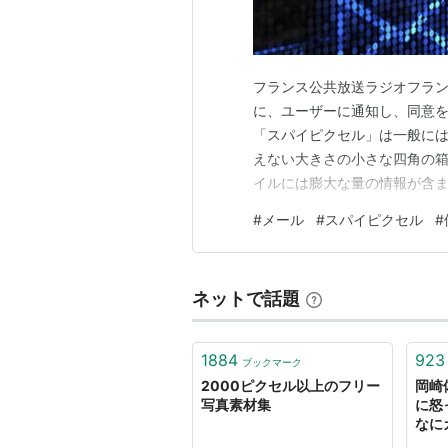
ミシェル・モナハン
ピーター・ディンクレイジ
ジョシュ・ギャッド
フランス公共放送ラジオフランス
ブライアン・コックス
に、ユーザーに通知し、同意を
アシュレイ・ベンソン
「スパイピクセル」は一般に
えない大きさの小さな四角の
予告編
イルには膨大な量の情報が含ま
ルの送信者（多くの場合、マ
#
メール
#
スパイピクセル
#
のです。 これらのピクセルは
ラッキング技術というより広範
ネットで話題
1884
923
ブックマーク
2000ピクセル以上のフリー
岡崎
写真素材集
に怒
なに
慎司