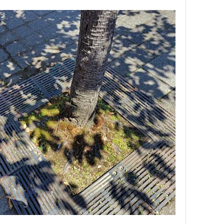
る。この画素数が高いほど、色の変化を滑らかに表
化を大まかにしか表現できず粒子の粗い画像とな
ピクチャーセル略してピクセル。
ドット
とほぼ同義。
（voxel）がある。