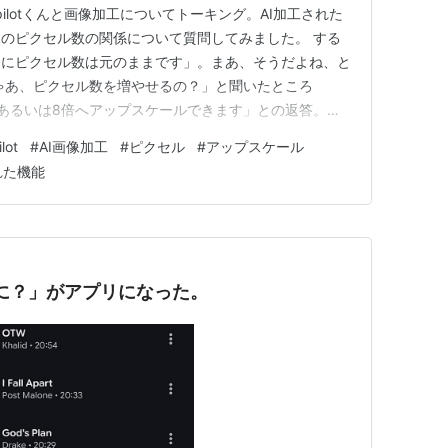
pilotくんと画像加工についてトーキング。AI加工された
のピクセル数の関係について質問してみました。 する
的にピクセル数は元のままです」。まあ、そうだよね、と
ゃあ、ピクセル数を増やせるの？」と聞いたところ
、あるいは8倍へアップスケールできます」との返答。こ
かくなので、試しに2倍アップスケールをお願いしてみま
lot
#
AI画像加工
#
ピクセル
#
アップスケール
リ。出てきた画像が、想像以上にクッキリしていたんで
れた機能
、長崎を訪れた際…
なに？」がアプリになった。