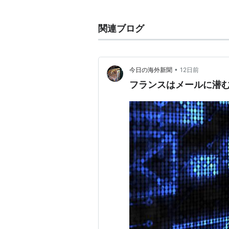
監督：
クリス・コロンバス
製作：
マイケル・バーネイサン
ク・ラドクリフ
、
アダム・サン
関連ブログ
製作総指揮：
ジョニー・アルヴ
ベンジャミン・ダラス
、
ジャッ
ー
、
パトリック・ジーン
、
ステ
•
今日の海外新聞
12日前
レン
フランスはメールに潜
脚本：
ティモシー・ダウリング
原案：
パトリック・ジーン
、
ア
撮影：
アミール・モクリ
編集：
ヒューズ・ウィンボーン
音楽：
ヘンリー・ジャックマン
キャスト
アダム・サンドラー
ケヴィン・ジェームズ