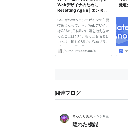
Webデザイナのために
魔道
Resetting Again | エンター
プライズ | マイコミジャーナ
CSSがWebページデザインの主要
ル
技術になってから、Webデザイナ
はCSSの振る舞いに頭を抱えなか
ったことはない。もっとも悩まし
いのは、同じCSSでもWebブラウ
ザごとに表示が異なるところにあ
journal.mycom.co.jp
a
る。なるべく同じ表示を実現しよ
うと、一見すると奇っ怪にみえる
設定を加えたり、意味がないよう
な行を加えたり、背景色と同じ色
の...
*1
:
RatPG-13 for some language a
関連ブログ
ピクセル
(
コンピュータ
)
【
ぴくせる
pixel
（画素）、つまりデジタル画
•
まったり風景
2ヶ月前
このピクセル（粒子）の密度が濃い
隠れた機能