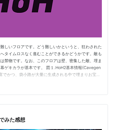
番難しいフロアです。どう難しいかというと、狂わされた
宝へタイムロスなく進むことができるかどうかです。敵も
断は禁物です。なお、このフロアは壁、密集した敵、埋ま
キカラが基本です。 図１.HoH2基本情報(Cavegen
豊富でかつ、袋小路が大量に生成される中で埋まりお宝を
多くの壁あり袋小路にはタマゴが置いてありますが、壁の
合はそこに確定で埋まりお宝があります。なお、袋小路に
ありますので…
んでみた感想