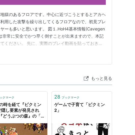
蟻地獄のあるフロアです。中心に近づこうとするとアカヘ
を利用した攻撃を繰り出してくるフロアなので、初見プレ
も多いと思います。 図１.HoH4基本情報(Cavegen
任天堂
い方は非常に安全でかつ早く倒すことが出来ますので、本記
29
てください。 先に、実際のプレイ動画を貼っておきま
Game
。 youtu.be まず始めはアカヘビガラスを地面から出
ら蟻地獄の中にピクミンを１匹投げます(図２参照)。後
グ (55件) を見る
もっと見る
ピクミン2
28
任天堂
ックマーク
ブックマーク
/12
年の時を経て『ピクミン
ゲームで子育て「ピクミン
Game
で隠し要素が発見され
2」
ク
: 56回
『どうぶつの森』の「け
グ (44件) を見る
ング」が特定のセーブ画
再生