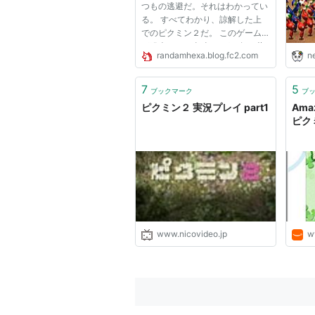
つもの逃避だ。それはわかってい
る。 すべてわかり、諒解した上
でのピクミン２だ。 このゲーム
が発売された当時（もう5年も昔
randamhexa.blog.fc2.com
n
だ）、俺はとある地下ステージで
100匹ものピクミンを一瞬で失う
という惨事に直面し、そしてゲー
7
5
ブックマーク
ブ
ムを中断した。 5年ぶりに再開
ピクミン２ 実況プレイ part1
Ama
（と...
ピク
www.nicovideo.jp
w