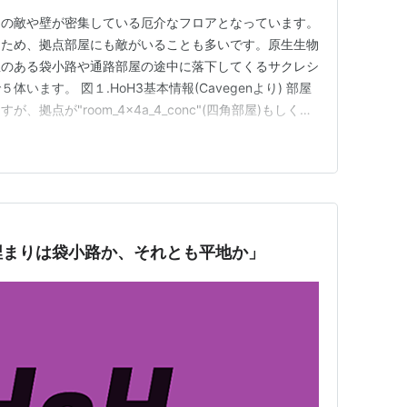
くの敵や壁が密集している厄介なフロアとなっています。
るため、拠点部屋にも敵がいることも多いです。原生生物
宝のある袋小路や通路部屋の途中に落下してくるサクレシ
います。 図１.HoH3基本情報(Cavegenより) 部屋
拠点が"room_4×4a_4_conc"(四角部屋)もしく
c"(斜面のある角部屋)で、奥の部屋の候補は４種類あるので、部
ます。一般に、奥の部屋が3×3の通路部屋であることが
埋まりは袋小路か、それとも平地か」