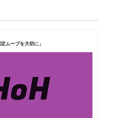
という時間制限があったが、本作では時間制限がなく
レイできるようになった。
とルーイの2人になり、画面上下分割による、2人同
のピクミンに加え、新たに力持ちで重い紫ピクミン
白ピクミンが登場する。
ーなどといった新要素が加わり、アクション性やパ
固定ムーブを大切に」
わりにシャッチョーでプレイできる。
アドバンスにカードを組み合わせて遊ぶ「ピクミンパ
の替え歌で、ストロベリー・フラワーが歌う「種の
てWiiリモコン＋ヌンチャクでの操作に対応した『Wii
。