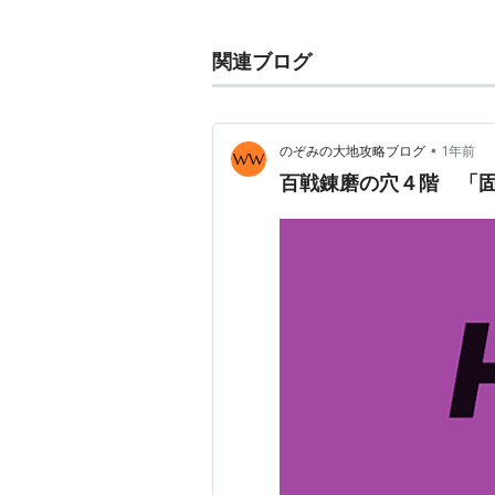
前作ではゲーム内時間で30日以内
なり、時間を気にせずにじっくりプ
関連ブログ
操作できるキャラクターがオリマー
時プレイも可能。前作の赤、黄、青
と、毒に耐性があり体内に毒を持つ
•
のぞみの大地攻略ブログ
1年前
時間の流れのない地下洞窟やスプレ
百戦錬磨の穴４階 「
ズル性が上がった。
借金を全額返済すると、ルーイの代
カードeリーダー+とゲームボーイ
ズルカードe+」も発売された。
CMソングには、童謡「こがね虫」
うた」が使われた。
2009年3月12日には、Wii版とし
であそぶ ピクミン2』が発売された