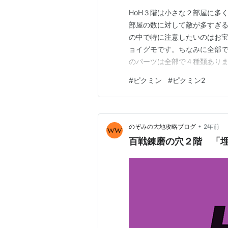
HoH３階は小さな２部屋に多
部屋の数に対して敵が多すぎ
の中で特に注意したいのはお
ョイグモです。ちなみに全部で５体
のパーツは全部で４種類ありますが、
は"room_4×4b_4_con
#
ピクミン
#
ピクミン2
屋の構成は全部で8種類になり
多…
•
のぞみの大地攻略ブログ
2年前
百戦錬磨の穴２階 「