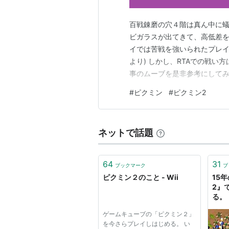
ASIN
百戦錬磨の穴４階は真ん中に
ビガラスが出てきて、高低差
ピクミン2
イでは苦戦を強いられたプレイヤー
出版社/メーカー:
より) しかし、RTAでの戦
発売日:
2004/04/
事のムーブを是非参考にしてみ
メディア:
Video 
す。後で詳しく解説していきます
クリック
: 58回
#
ピクミン
#
ピクミン2
します。方法としては、拠点か
この商品を含むブロ
ですぐに投げるピクミンが紫…
ネットで話題
Wiiであそぶ 
64
31
出版社/メーカー:
ブックマーク
ブ
発売日:
2009/03
ピクミン２のこと - Wii
15
メディア:
Video 
2』
購入
: 7人
クリッ
る。
この商品を含むブロ
けソ
ゲームキューブの「ピクミン２」
面で
を今さらプレイしはじめる。 い