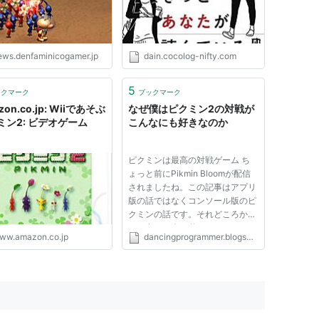
ews.denfaminicogamer.jp
dain.cocolog-nifty.com
5
ックマーク
ブックマーク
zon.co.jp: Wiiであそぶ
なぜ僕はピクミン2の対戦が
ミン2: ビデオゲーム
こんなにも好きなのか
ピクミンは最高の対戦ゲーム ち
ょっと前にPikmin Bloomが配信
されましたね。この記事はアプリ
版の話ではなくコンソール版のピ
クミンの話です。それどころかた
ぶん多くの人が遊んだことのない
ww.amazon.co.jp
dancingprogrammer.blogspot.com
対戦モードの話です。 Pikmin1し
かプレイしたこと無い方には馴染
みがないかもしれませんが、
Pikmi2とPikmin3には対戦モード
が実...