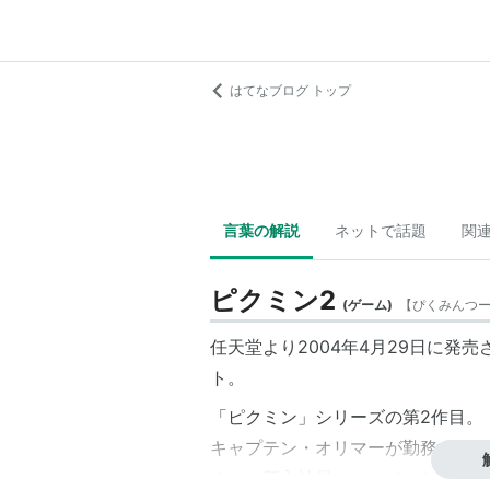
はてなブログ トップ
言葉の解説
ネットで話題
関
ピクミン2
(
ゲーム
)
【
ぴくみんつ
任天堂より2004年4月29日に発
ト。
「ピクミン」シリーズの第2作目。
キャプテン・オリマー
が勤務する会
めに、新入社員のルーイとともにピ