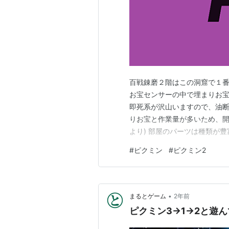
百戦錬磨２階はこの洞窟で１
お宝センサーの中で埋まりお
即死系が沢山いますので、油
りお宝と作業量が多いため、開幕ゲ
より) 部屋のパーツは種類が
探すフロアになっています。
#
ピクミン
#
ピクミン2
奥に何もない袋小路がある場
はバクダンが落ちてくることが
•
まるとゲーム
2年前
ピクミン3→1→2と遊