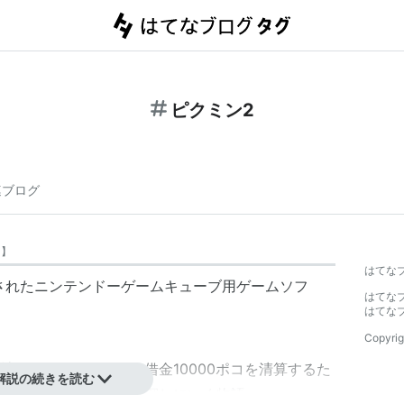
ピクミン2
連ブログ
ー
】
はてな
売されたニンテンドーゲームキューブ用ゲームソフ
はてな
はてな
Copyrig
社「ホコタテ運送」の借金10000ポコを清算するた
解説の続きを読む
クミンの住む星へと宝探しにいく物語。