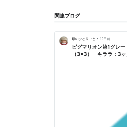
三章で新北斗七星として再登場した
その際、相棒の乗り物であるガラテ
関連ブログ
われていた。
ピグマリオン
(
一般
)
【
ぴぐまり
•
母のひとりごと
12日前
ピグマリオン第1グレー
Pygmalion.
（3×3） キララ：3
ギリシャ神話に登場する、若きキプ
自作の乙女像ガラテアに恋をして、
授けられて結婚する。
後世、芸術家たちの共感を呼び、多