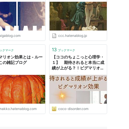
ね。 - tonarino CHUMAN.
aigablog.com
ccc.hatenablog.jp
13
ックマーク
ブックマーク
マリオン効果とは - ルー
【ココのちょこっと心理学・
この雑記ブログ
１】 期待されると本当に成
績が上がる？！ピグマリオン
効果 - 発達障害だって、頑張
るもん！
unakko.hatenablog.com
coco-disorder.com