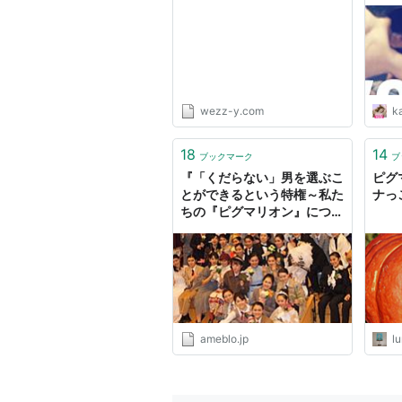
wezzy｜ウェジー
wezz-y.com
k
18
14
ブックマーク
ブ
『「くだらない」男を選ぶこ
ピグ
とができるという特権～私た
ナっ
ちの『ピグマリオン』につい
て』
ameblo.jp
l