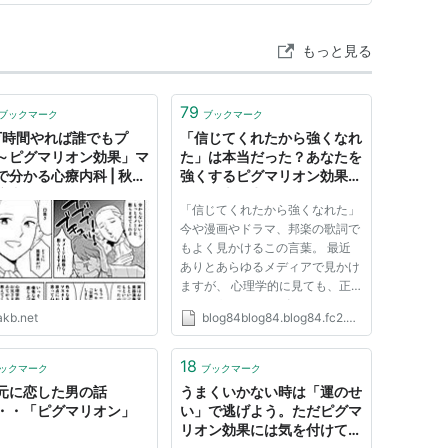
ています。 …
もっと見る
79
ブックマーク
ブックマーク
万時間やれば誰でもプ
「信じてくれたから強くなれ
～ピグマリオン効果」マ
た」は本当だった？あなたを
で分かる心療内科 | 秋葉
強くするピグマリオン効果と
療内科ゆうメンタルクリ
は。 - 大学生はこれを見ろ
「信じてくれたから強くなれた」
ク秋葉原院【今日行け
（跡地）
今や漫画やドラマ、邦楽の歌詞で
精神科
もよく見かけるこの言葉。 最近
ありとあらゆるメディアで見かけ
ますが、 心理学的に見ても、正
しいようです。 スポンサード リ
akb.net
blog84blog84.blog84.fc2.com
ンク ピグマリオン効果とは、
「人は期待された通りの成果を出
せる」 という、心理学者ローゼ
18
ックマーク
ブックマーク
ンタールが説いた説です。 「ピ
元に恋した男の話
うまくいかない時は「運のせ
グ...
・・「ピグマリオン」
い」で逃げよう。ただピグマ
リオン効果には気を付けて