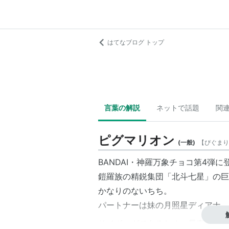
はてなブログ トップ
言葉の解説
ネットで話題
関
ピグマリオン
(
一般
)
【
ぴぐまり
BANDAI・神羅万象チョコ第4弾
鎧羅族の精鋭集団「北斗七星」の巨
かなりのないちち。
パートナーは妹の月照星ディアナ。
サイボーグであるため、長寿。