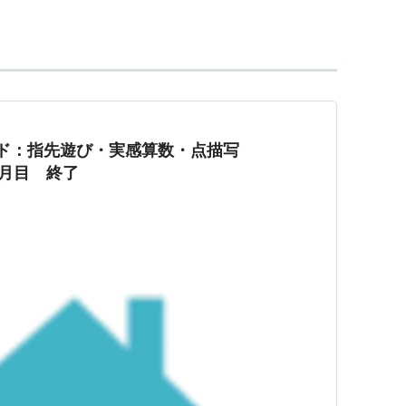
。
ィアが形を変え、パワードスーツのように全身に纏
おん
】
ド：指先遊び・実感算数・点描写
ヶ月目 終了
ロスの王にして早熟の彫刻家。
そのモデルである女神アフロディテに祈り、生命を
くの作品の題材となった。