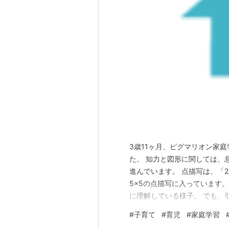
3歳11ヶ月、ピグマリオン家
た。 知力と図形に関しては、
進んでいます。 点描写は、「
5×5の点描写に入っています
に理解している様子。 でも、
慣れていないのが原因かな。 
#
子育て
#
育児
#
家庭学習
式と同じだと上手く認識できて