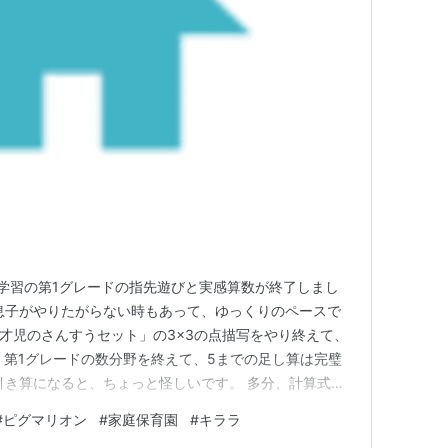
庭学習の第1グレードの指先遊びと実感算数が終了しまし
息子がやりたがらない時もあって、ゆっくりのペースで
2才児のさんすうセット」の3×3の点描写をやり終えて、
。 第1グレードの数分野を終えて、5までの足し算は完璧
引き算になると、ちょっと怪しいです。 多分、計算式に
合成・分解は理解しているけれど、分解を引き算の計算
#
ピグマリオン
#
家庭保育園
#
キララ
いない印象。 第2グレードに入りますが、たまに戻って