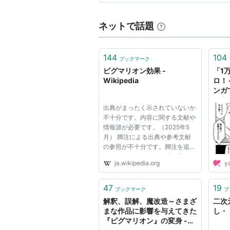
問題を出してみようかなと思っ
ネットで話題
144
104
ブックマーク
ピグマリオン効果 -
「1
Wikipedia
ロ！
ンガ
原心
出典がまったく示されていないか
ニッ
不十分です。内容に関する文献や
る】
情報源が必要です。（2025年5
月） 脚注による出典や参考文献
の参照が不十分です。脚注を追加
してください。（2025年5月）
ja.wikipedia.org
y
出典検索?: "ピグマリオン効果" –
ニュース · 書籍 · スカラー ·
CiNii · J-STAGE · NDL · dlib.jp ·
47
19
ブックマーク
ブ
ジャパンサーチ · TWL ピグマ...
解釈、誤解、魔改造～さまざ
二次
まな作品に影響を与えてきた
し・
『ピグマリオン』の変身 -