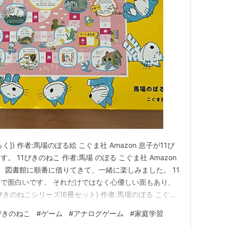
く]) 作者:馬場のぼる絵 こぐま社 Amazon 息子が11ぴ
 11ぴきのねこ 作者:馬場 のぼる こぐま社 Amazon
、図書館に順番に借りてきて、一緒に楽しみました。 11
で面白いです。 それだけではなく心優しい面もあり、
ぴきのねこシリーズ(6冊セット) 作者:馬場のぼる こぐま
ぴきのねこのすごろくを見つけたので、購入して一緒に遊んで
ぴきのねこ
#
ゲーム
#
アナログゲーム
#
家庭学習
も面白いです。 カードマスにとまると、ニャゴ…