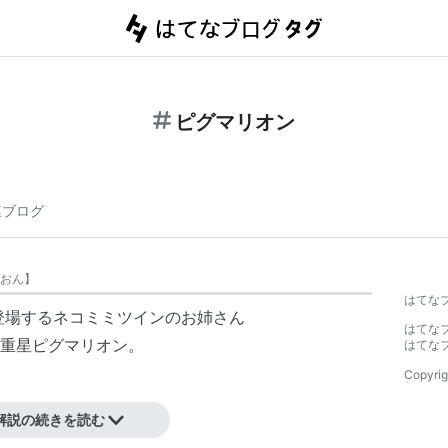
ピグマリオン
連ブログ
おん
】
はてな
に登場するネコミミツインのお姉さん
はてな
重星ピグマリオン。
はてな
Copyrig
解説の続きを読む