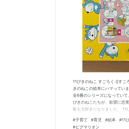
11ぴきのねこ すごろく ([すごろ
きのねこの絵本にハマっています。
全6冊のシリーズになっていて
ぴきのねこたちが、欲望に忠実
私も大好きになりました。 11
社 Amazon そして、11
#
子育て
#
育児
#
絵本
#
11
います。 このすごろく、とて
#
ピグマリオン