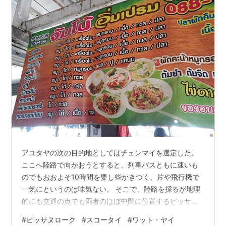
アユタヤの次の目的地としてはチェンマイを選定した。
ここへ陸路で向かおうとすると、列車バスともに速いも
のでもおおよそ10時間を要し些かきつく、片や飛行機で
一気にというのは味気ない。 そこで、陸路を採るが地理
的にも交通の点でも両者のほぼ中間に位置するピッサヌ
ロークに宿泊して仕切り直しすることにした。 ピッサヌ
#
ピッサヌローク
#
スコータイ
#
ワット・ヤイ
ロークはスコータイ時代の首都であり、またアユタヤ王