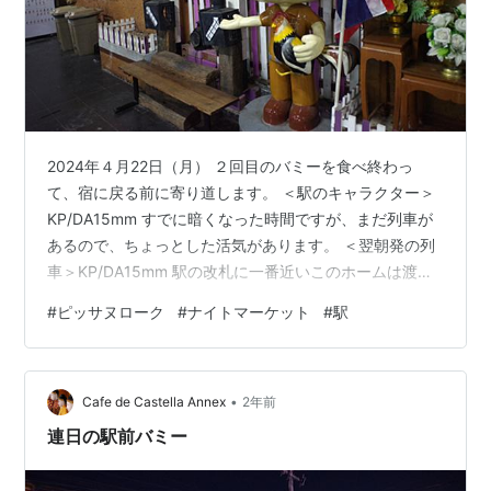
2024年４月22日（月） ２回目のバミーを食べ終わっ
て、宿に戻る前に寄り道します。 ＜駅のキャラクター＞
KP/DA15mm すでに暗くなった時間ですが、まだ列車が
あるので、ちょっとした活気があります。 ＜翌朝発の列
車＞KP/DA15mm 駅の改札に一番近いこのホームは渡り
板のようなものが置かれているため、列車の通過はでき
#
ピッサヌローク
#
ナイトマーケット
#
駅
ません。 そのため、ピッサヌローク止まりの列車が停車
中です。翌朝始発となる5:55発403番列車、シアラット
（チェンマイ方面）行きでしょうか。 列車待ちをしてい
•
るような人は、次の夜行快速で最後のひと稼ぎをしよう
Cafe de Castella Annex
2年前
とするために待機していると思われます。 数分間の停車
連日の駅前バミー
時間で、飲食物…