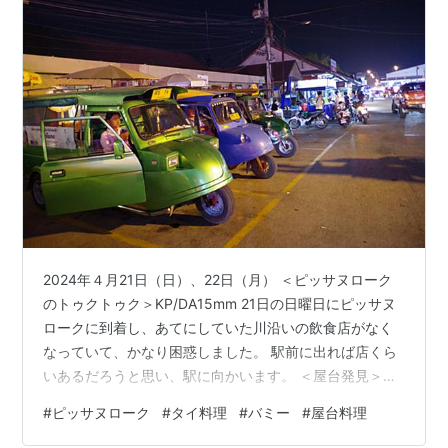
2024年４月21日（日）、22日（月） ＜ピッサヌローク
のトゥクトゥク＞KP/DA15mm 21日の日曜日にピッサヌ
ロークに到着し、あてにしていた川沿いの飲食店がなく
なっていて、かなり困惑しました。 駅前に出れば店くら
いあるだろうと思い、駅に向かいます。 ＜屋台発見＞
PowerShot すると、到着時にはやっていなかった屋台が
#
ピッサヌローク
#
タイ料理
#
バミー
#
屋台料理
いやが上でも目に入りました。 客が多くかなり流行って
いる様子です。しかも、テーブル数がかなり多いです。