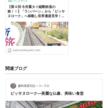
30
ブックマーク
【第４回 今井翼タイ縦断鉄道の
旅！！】「ランパーン」から「ピッサ
ヌローク」へ移動し世界遺産見学！！
- かえるの雑記～好きなことつぶやく
ブログ～
kaerustubuyaki.com
関連ブログ
•
蓼科高原日記
9ヶ月前
ピッサヌローク―美麗な仏像、美味い食堂