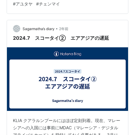
#
アユタヤ
#
チェンマイ
朝時にも重きを置かれた歴史ある都市ということだが、
観光地としての知名度はあまり高くないのではないかと
思う。 かく言う当方も、上のような旅のプランニングに
おいて初めてその名に接した。 しかし、ここにはタイで
•
Sagarmatha’s diary
2年前
最も美しいとされる仏像があるという。 …
2024.7 スコータイ② エアアジアの遅延
KLIA クアラルンプールにはほぼ定刻到着。現在、マレー
シアへの入国には事前にMDAC（マレーシア・デジタル
アライバルカード）を登録しておく必要がある。 3月に