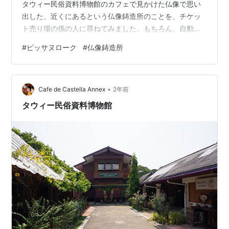
タウィー民俗資料博物館のカフェで見かけた仏像で思い
出した、近くにあるという仏像鋳造所のことを、チケッ
ト売り場の係の人に尋ねてみました。もちろん、自動翻
訳によるスマホを使ってです。 この「Voice Tra」という
#
ピッサヌローク
#
仏像鋳造所
アプリ、かなり正確なようです。場所は博物館を出て右
側にある、タイ国旗のあるところと、身振りと簡単な英
語で帰ってきました。こちらもスマホを相手にかざして
•
タイ語で話してもらえば、もっとわかりやすいのです
Cafe de Castella Annex
2年前
が、すぐにわかりました。 ＜入口＞KP/DA15mm おや、
タウィー民俗資料博物館
「Thaw…