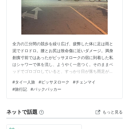
全力の三分間の競歩を繰り広げ、疲弊した体に足は雨と
泥でドロドロ。腰とお尻は致命傷に近いダメージ。満身
創痍寸前ではあったがピッサヌロークの宿に到着した私
はシャワーで体を流し、ようやく一息つく。そのままベ
ッドでゴロゴロしていると、すっかり日が落ち雨足が弱
くなってきた様子だ。 初めて訪れる街ということで、疲
#
タイ一人旅
#
ピッサヌローク
#
チェンマイ
労を感じる体に鞭を打ち早速徘徊することに。 駅前にあ
#
旅行記
#
バックパッカー
る蒸気機関車のモニュメント。1919年から1967年まで実
際にタイ国内を走っていたものとのこと。 悪天候のせい
か、街に人が少なく、シャッターが降りている店舗も心
ネットで話題
もっと見る
なしか多い気が‥。日が沈むにつれすれ違う人の数も減り
続け、あたりは物寂しい。夜がまだそ…