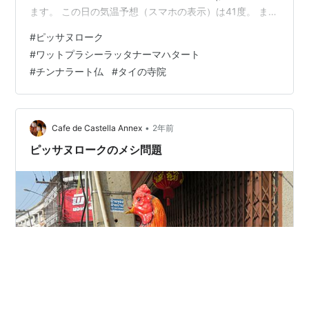
ます。 この日の気温予想（スマホの表示）は41度。 ま
あ、まだ朝はいいです。それでも、汗は吹き出ます。 ワ
#
ピッサヌローク
ット プラシー ラッタナー マハタートにはありがたい仏
#
ワットプラシーラッタナーマハタート
さまがいらっしゃいます。なんでも、タイで最も美しい
#
チンナラート仏
#
タイの寺院
チンナラート仏（Phra Phuttha Chinnarat）＝勝利の王
というもので、スコータイ時代の15世紀に鋳…
•
Cafe de Castella Annex
2年前
ピッサヌロークのメシ問題