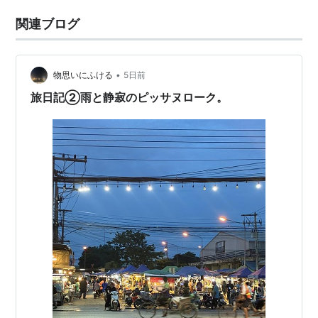
関連ブログ
•
物思いにふける
5日前
旅日記②雨と静寂のピッサヌローク。