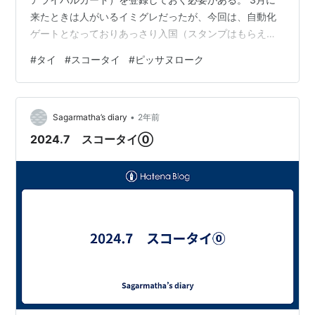
来たときは人がいるイミグレだったが、今回は、自動化
ゲートとなっておりあっさり入国（スタンプはもらえな
いが…）。 T1からエアアジアの発着するT2へは、1階の
#
タイ
#
スコータイ
#
ピッサヌローク
一番端っこの入り口を出た先に無料シャトルバス乗り場
がある。空港内に三井アウトレットパーク行のバスの時
刻表しかなく、探してしまった。 バスの中でメールを見
•
ると、バンコクへのエアアジアが1時間ほど遅延するとの
Sagarmatha’s diary
2年前
メールが。事前にフライト履歴を調べたときは、遅延は
2024.7 スコータイ⓪
ほとんどなかったの運が悪い。バ…