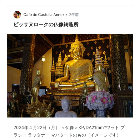
もう、ここでいいかなと思いました。 ＜来ました＞
•
PowerShot 店頭で「バミーナーム カイ、ピセー」と告げ
Cafe de Castella Annex
2年前
ます。小麦粉麺（卵麺）のスープあり、具は鶏肉、大盛
ピッサヌロークの仏像鋳造所
りという…
2024年４月22日（月） ＜仏像＞KP/DA21mm*ワット プ
ラシー ラッタナー マハタートのもの（イメージです）