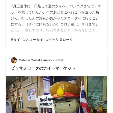
7月三連休に一日足して夏のタイへ。バンコクまではチケ
ットを取っていたが、そのあとどこへ行こうか迷ったあ
げく、行った人の評判が良かったスコータイに行くこと
にする。（タイに限らないが）コロナ後は、それまでと
状況が一変しており、行ってみないとわからないことが
多かった。 日程 交通 宿泊 日程 ①７月１１日（木）成田
#
タイ
#
スコータイ
#
ピッサヌローク
空港（マレーシア航空）⇒ ②７月１２日（金）⇒クアラ
ルンプール（エアアジア）ドンムアン（エアアジア）ピ
ッサヌローク ③７月１３日（土）ピッサヌローク→スコ
•
ータイ シーサッチャラナイ観光 ④７月１４日（日）ス
Cafe de Castella Annex
2年前
コータイ観光 ⑤７月１５日（月）スコータイ観光 スコ
ピッサヌロークのナイトマーケット
ータイ（バンコクエアウェイ）スワ…