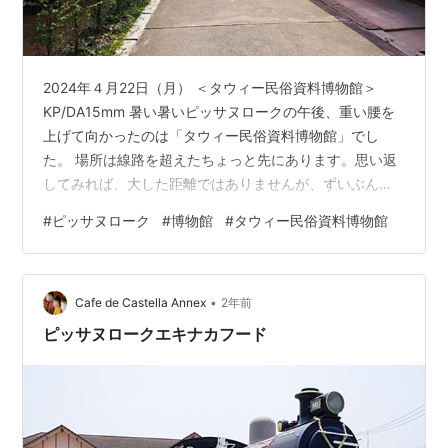
2024年４月22日（月） ＜タウィー民俗資料博物館＞
KP/DA15mm 暑い暑いピッサヌロークの午後、重い腰を
上げて向かったのは「タウィー民俗資料博物館」でし
た。 場所は線路を超えたちょっと先にあります。思い返
してみれば、大した距離ではありませんが、ずいぶんと
長い時間歩いていたような感覚があります。 ＜チケット
#
ピッサヌローク
#
博物館
#
タウィー民俗資料博物館
とパンフレット＞PowerShot 入場料100バーツ。 ガイド
ブックなどの情報によれば、入場料は50バーツとなって
います。タイもインフレなのかいろいろなものの価格が
•
上昇してます。また、おそらくこの値段は外国人料金だ
Cafe de Castella Annex
2年前
と思います。 余談になりますが、タイは外国人料金がか
ピッサヌロークエキナカフード
なりあります。入場…