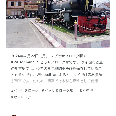
2024年４月22日（月） ＜ピッサヌローク駅＞
KP/DA21mm SRTピッサヌローク駅です。 タイ国有鉄道
の地方駅ではかつての蒸気機関車を静態保存しているこ
とが多いです。Wikipedhiaによると、タイでは森林資源
が豊富であったため、初期では木材を燃料として使用し
ていたとのことです。その後も、石炭ではなく重油を燃
#
ピッサヌローク
#
ピッサヌローク駅
#
タイ料理
料にしていたとあります。 ごく一部が動態保存されてい
#
センレック
るとの記述もありますが、ほとんどが全国の主要駅でこ
のような形で残されています。今回の旅で訪れてきたチ
ェンマイ駅、ナコーンラムパーン駅にも同じように飾ら