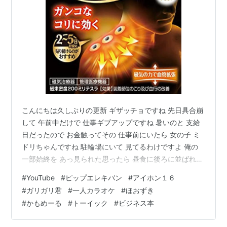
こんにちは久しぶりの更新 ギザッチョですね 先日具合崩
して 午前中だけで 仕事ギブアップですね 暑いのと 支給
日だったので お金触ってその 仕事前にいたら 女の子 ミ
ドリちゃんですね 駐輪場にいて 見てるわけですよ 俺の
一部始終を あっ見られた思ったら 昼食に後ろに並ばれて
意味不明 考えてみると いつも女性ばかりだよね 世界中
#
YouTube
#
ピップエレキバン
#
アイホン１６
を魅了する 男はいいですよ 普通にファッションショー
#
ガリガリ君
#
一人カラオケ
#
ほおずき
の最後に出てくる 訳の分からんおっさんはね それデザイ
#
かもめーる
#
トーイック
#
ビジネス本
ナーですね 今日は思いっきり 元気で 頑張りました ユー
チューブも絶好調で これならいいよね 前は一生懸命やっ