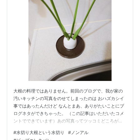
大根の料理ではありません。前回のブログで、我が家の
汚いキッチンの写真をのせてしまったのは おハズカシイ
事ではあったんだけど なんとまあ、ありがたいことにブ
ログネタができちゃった。 （この記事はいただいたコメ
ントでできています）あの写真ってツッコミどころがあ
ったかも・・・。 水切り大根 使い方 ノンアル 肌色の汚
#
水切り大根という水切り
#
ノンアル
いシールみたいなものは？ 貼る位置を変える さいごに