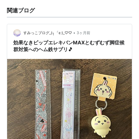
関連ブログ
•
すみっこブログ_(┐「ε:)_♡♡
3ヶ月前
効果なきピップエレキバンMAXとむずむず脚症候
群対策へのヘム鉄サプリ🎵