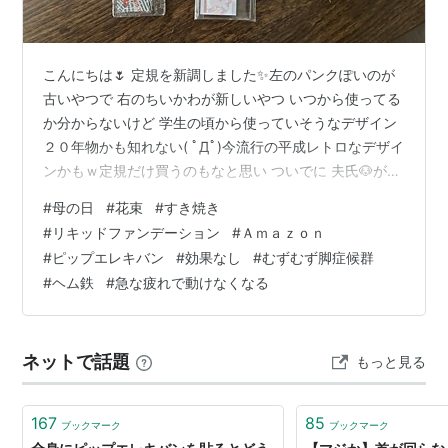
こんにちは🌷 定規を新調しました✨左のパンクぽいのが
古いやつで 右のちいかわが新しいやつ いつから使ってる
か分からないけど 学生の頃から使っていそうなデザイン
２０年物かも知れない( ﾟДﾟ)今流行の平成レトロなデザイ
ンかもｗ定規だけ買うのもなと思い ついでに 夫氏🐶が好
きな ちいかわうさぎのキーホルダーにしました🥰💕 日曜
#
母の日
#
花束
#
すき焼き
は母の日でお花を渡しに実家へ帰りました🌼花束にして
#
リキッドファンデーション
#
Ａｍａｚｏｎ
もらいました🥰💕 その時にもらった 葉山椒のタケノコ
#
ピップエレキバン
#
効果なし
#
むずむず脚症候群
美味しかった😋💕 土曜は夫氏🐶実家に行ったので その時
#
ヘム鉄
#
急な疲れで動けなくなる
に頂いた 牛肉で 久々のすき焼き🍲✨ 久々のすき焼き🍲で
元気が出ました✨ 昨日の昼んぽのとっかりくん 暑そうで
すねぇ…
ネットで話題
もっと見る
167
85
ブックマーク
ブックマーク