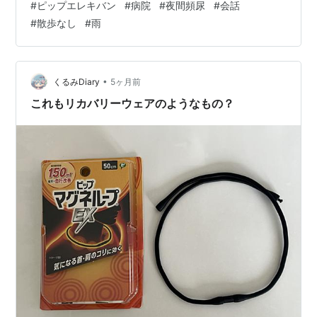
#
ピップエレキバン
#
病院
#
夜間頻尿
#
会話
が届いたとしても ちんたら１ヶ月遅延してる商品が届い
#
散歩なし
#
雨
たら こっちが返品作業しないと行けないの嫌過ぎる！！
雨で散歩行けないとっかりくん 昨日の夜やっと仲直りし
ました ずっと前に注文した自分の商品が届かなくて 今売
ってる商品が明日配…
•
くるみDiary
5ヶ月前
これもリカバリーウェアのようなもの？