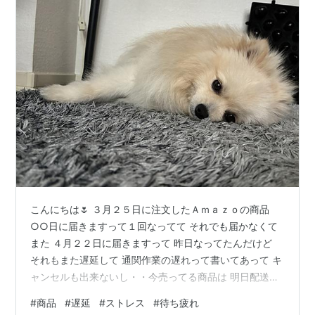
こんにちは🌷 ３月２５日に注文したＡｍａｚｏの商品
○○日に届きますって１回なってて それでも届かなくて
また ４月２２日に届きますって 昨日なってたんだけど
それもまた遅延して 通関作業の遅れって書いてあって キ
ャンセルも出来ないし・・今売ってる商品は 明日配送に
なってるのがまたイラっとくる（ ＾ω＾）・・今更キャ
#
商品
#
遅延
#
ストレス
#
待ち疲れ
ンセル出来たとしても 今売ってる商品買って先にそちら