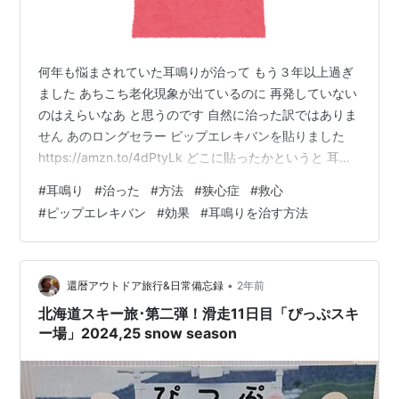
何年も悩まされていた耳鳴りが治って もう３年以上過ぎ
ました あちこち老化現象が出ているのに 再発していない
のはえらいなあ と思うのです 自然に治った訳ではありま
せん あのロングセラー ピップエレキバンを貼りました
https://amzn.to/4dPtyLk どこに貼ったかというと 耳た
ぶのつけねのあたり 耳たぶの裏側になります ちょっとく
#
耳鳴り
#
治った
#
方法
#
狭心症
#
救心
ぼんでるところ 首から上には貼らないでくださいと 注意
#
ピップエレキバン
#
効果
#
耳鳴りを治す方法
書きにはあるのですが… 私はいわゆるストレートネック
らしく 首が がちがちになることがある スキーで転倒し
て ひどいムチウチになったことがあるのも 影響している
かも…(この時は鍼で治りました) で ある…
•
還暦アウトドア旅行&日常備忘録
2年前
北海道スキー旅･第二弾！滑走11日目「ぴっぷスキ
ー場」2024,25 snow season