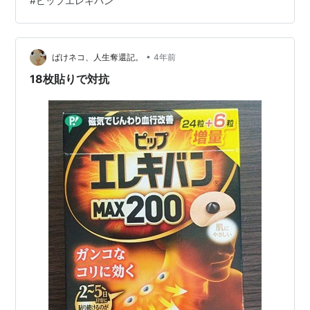
#
ピップエレキバン
水切り大根 缶が刺さっている植物みたいなのって言うの
はコレ【ポイント10倍＋クーポン：マラソン期間限定】
貝印 あると便利なペットボトル&袋干し ギフト 贈り物 プ
レゼント価格: 880 円楽天で詳細を見るリサイクルに出す
•
ばけネコ、人生奪還記。
4年前
前に洗ったペ…
18枚貼りで対抗