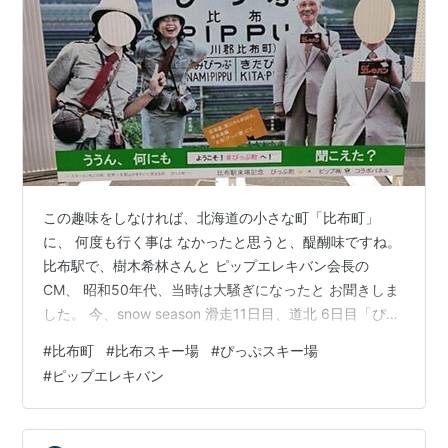
この趣味をしなければ、北海道の小さな町「比布町」
に、 何度も行く事は なかったと思うと、醍醐味ですね。
比布駅で、樹木希林さんと ピップエレキバン会長の
CM、 昭和50年代、当時は大騒ぎになったと お聞きしま
した。 今、snow season 滑走11日目、道北 6日目「ぴっ
ぷスキー場」 平日なら、ポール練習と自衛隊の訓練生と
#
比布町
#
比布スキー場
#
ぴっぷスキー場
空いてますし、 待ったり並んで、気が焦ることがないス
#
ピップエレキバン
キー場です。 この日は雪がやんで快晴に！気温も上がり
「プラス」！ しかし、雪質は良い感じ。 リフトは老朽化
で廃止され、かつてより半減、 今はペアリフトが2本3線