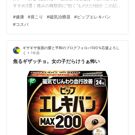
すすめ3選｜痛みの種類別に“効く”ものだけ紹介 この記事
の立ち位置：肩こりや腰痛に「湿布」を使い続けるとか
#
健康
#
肩こり
#
磁気治療器
#
ピップエレキバン
ぶれる…そんな方に試してほしいのが「磁気治療器」で
#
コスパ
す。薬効成分がないため副作用が少なく、血行を改善し
ます。今回は「王道」と「安く済ませる裏技」を薬剤師
視点で紹介します。 「ピップエレキバンは効くけど、使
ギザギザ仮面の愛と平和のブログフォロバ100％応援よろし
い捨てにするには高い…」「磁石って効果が切れる
•
く
1年前
の？」実は、磁石の磁力は…
焦るギザッチョ。女の子だらけうぁ怖い