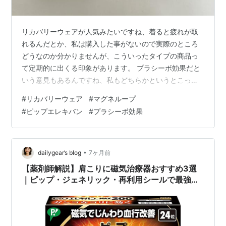
リカバリーウェアが人気みたいですね、着ると疲れが取
れるんだとか、私は購入した事がないので実際のところ
どうなのか分かりませんが、こういったタイプの商品っ
て定期的に出くる印象があります。 プラシーボ効果だと
いう意見もあるんですね、私もどちらかというとこっち
の方に考えが近いのですが、着るだけで疲れが取れたり
#
リカバリーウェア
#
マグネループ
するなんて夢みたいな商品があるんだろうか。 それにこ
#
ピップエレキバン
#
プラシーボ効果
のリカバリーウェアってどれくらい効果が続くの❓ヒート
テックは３シーズンくらいもつみたいだけど、洗濯を繰
り返していくうちに徐々に効果が薄れて行ってしまうん
だろうか、それとも半永久的❓ 🔶 私も昨年の春に効果が
•
dailygear’s blog
7ヶ月前
あるのかどうか分からない商品を購入した事…
【薬剤師解説】肩こりに磁気治療器おすすめ3選
｜ピップ・ジェネリック・再利用シールで最強コ
スパを実現