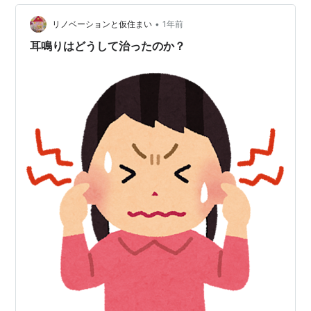
た割に ７０００本以上作って ２２万回再生位で 今既…
•
リノベーションと仮住まい
1年前
耳鳴りはどうして治ったのか？