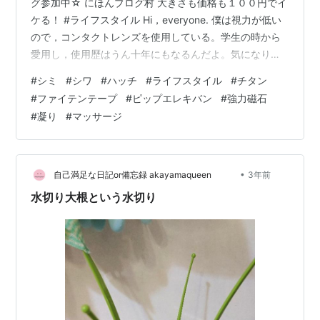
グ参加中☆ にほんブログ村 大きさも価格も１００円でイ
ケる！ #ライフスタイル Hi，everyone. 僕は視力が低い
ので，コンタクトレンズを使用している。学生の時から
愛用し，使用歴はうん十年にもなるんだよ。気になりだ
した額のシワは，「コンタクトしわ」と呼ばれるものだ
#
シミ
#
シワ
#
ハッチ
#
ライフスタイル
#
チタン
とわかった。これへの対策談を紹介していきたい。 前回
#
ファイテンテープ
#
ピップエレキバン
#
強力磁石
リンク hatch51.com まずは，休みの日に家の中でできる
#
凝り
#
マッサージ
ことから，試してみた例を１つ。額を含めた眼に近い，
顔の部位をマッサージすると気持ちよく，緊張がほぐれ
るという自分なりの実感があった。これをもとに，慢性
的…
•
自己満足な日記or備忘録 akayamaqueen
3年前
水切り大根という水切り