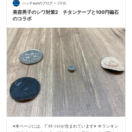
ですが、滑るところはたくさん。 未圧雪の、パウダーゾ
•
ハッチsunのブログ
2年前
ーンも…
美容男子のシワ対策2 チタンテープと100円磁石
のコラボ
※本ページには、ﾌﾟﾛﾓｰｼｮﾝが含まれています※ ☆ランキン