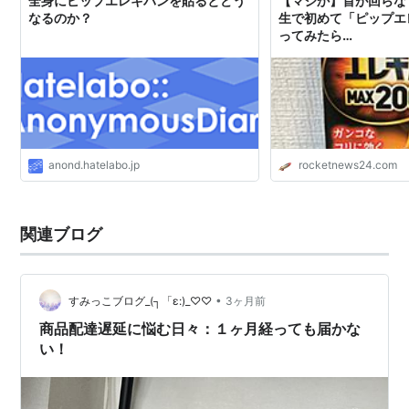
全身にピップエレキバンを貼るとどう
【マジか】首が回らな
なるのか？
生で初めて「ピップエ
ってみたら…
anond.hatelabo.jp
rocketnews24.com
関連ブログ
•
すみっこブログ_(┐「ε:)_♡♡
3ヶ月前
商品配達遅延に悩む日々：１ヶ月経っても届かな
い！