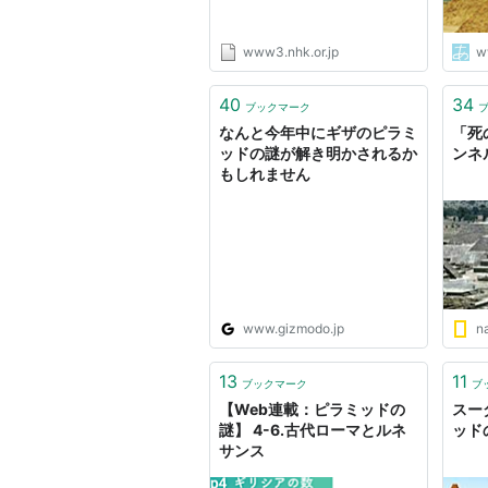
www3.nhk.or.jp
w
40
34
ブックマーク
なんと今年中にギザのピラミ
「死
ッドの謎が解き明かされるか
ンネ
もしれません
www.gizmodo.jp
na
13
11
ブックマーク
ブ
【Web連載：ピラミッドの
スー
謎】 4-6.古代ローマとルネ
ッド
サンス