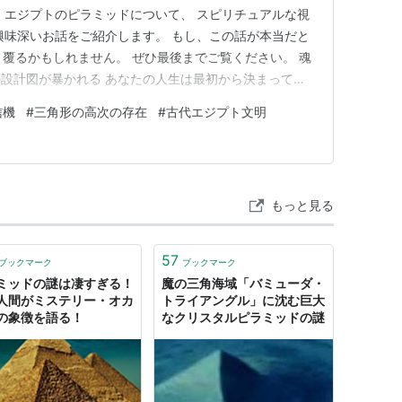
 エジプトのピラミッドについて、 スピリチュアルな視
興味深いお話をご紹介します。 もし、この話が本当だと
く覆るかもしれません。 ぜひ最後までご覧ください。 魂
設計図が暴かれる あなたの人生は最初から決まってい
文書竹内文書が暴く衝撃 日本はかつて世界の中心だった 古事記
信機
#
三角形の高次の存在
#
古代エジプト文明
ムハンマドが日本に来た - YouTube 【聖徳太子コ
もっと見る
57
ブックマーク
ブックマーク
ミッドの謎は凄すぎる！
魔の三角海域「バミューダ・
人間がミステリー・オカ
トライアングル」に沈む巨大
の象徴を語る！
なクリスタルピラミッドの謎