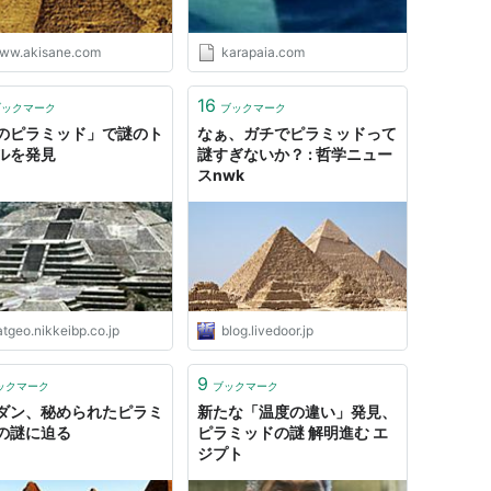
ww.akisane.com
karapaia.com
16
ブックマーク
ブックマーク
のピラミッド」で謎のト
なぁ、ガチでピラミッドって
ルを発見
謎すぎないか？ : 哲学ニュー
スnwk
tgeo.nikkeibp.co.jp
blog.livedoor.jp
9
ックマーク
ブックマーク
ダン、秘められたピラミ
新たな「温度の違い」発見、
の謎に迫る
ピラミッドの謎 解明進む エ
ジプト