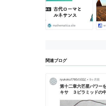
mathematica.site
w
関連ブログ
•
ryukoku1760の日記
9ヶ月前
第十二章六芒星パワー
キサ ３ピラミッドの