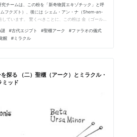
研究チームは、この粉を「新奇物質エキゾチック」と呼
（ムフクズト）、後には シェム・アン・ナ（Shem-an-
告しています。 驚くべきことに、この粉は 金（ゴール
。金を高熱で溶かして不純物を取り除き、純度100%の金
の謎
#
古代エジプト
#
聖櫃アーク
#
ファラオの儀式
は白い光を放ちながら消失。その後に残るのが、この白い
覚醒
#
ミラクル
 …
を探る （二）聖櫃（アーク）とミラクル・
ラミッド