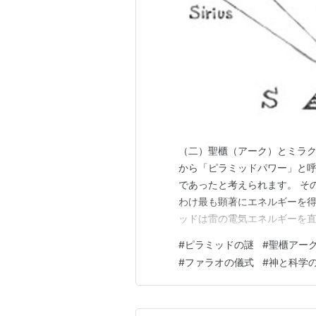
（二）聖櫃（アーク）とミラク
から「ピラミッドパワー」と
であったと考えられます。 そ
わけ最も顕著にエネルギーを得
ッドは雷の電気エネルギーを
利用していた可能性があるので
#
ピラミッドの謎
#
聖櫃アー
らは蓄電池の原型とされる遺物
#
ファラオの儀式
#
神と科学
を蓄える技術が存在していたと