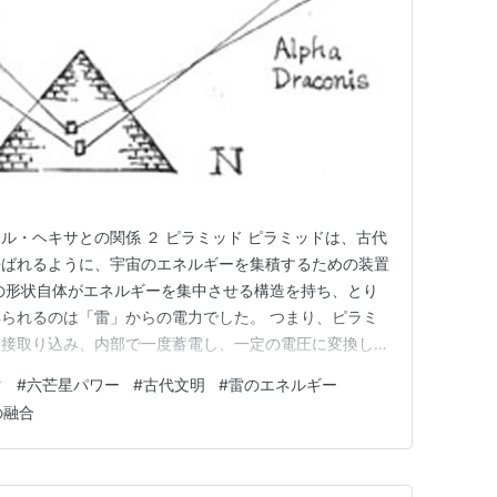
ル・ヘキサとの関係 ２ ピラミッド ピラミッドは、古代
呼ばれるように、宇宙のエネルギーを集積するための装置
の形状自体がエネルギーを集中させる構造を持ち、とり
られるのは「雷」からの電力でした。 つまり、ピラミ
直接取り込み、内部で一度蓄電し、一定の電圧に変換して
す。 古代の蓄電システムの痕跡 実際、古代バビロンか
ク
#
六芒星パワー
#
古代文明
#
雷のエネルギー
が発見されています。 このことから、当時すでに電気
の融合
考えられます。 ハト…