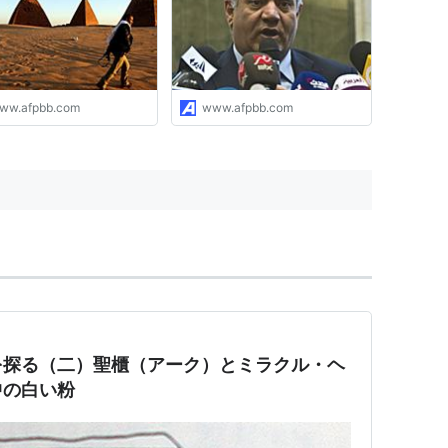
ww.afpbb.com
www.afpbb.com
を探る（二）聖櫃（アーク）とミラクル・ヘ
中の白い粉