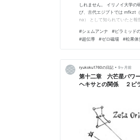
しれません。 イリノイ大学の
び、古代エジプトでは mfkzt
na） として知られていたと報
ド） から作られていたのです
#
シェムアンナ
#
ピラミッド
をさらに高温で熱すると、金
#
超伝導
#
ゼロ磁場
#
松果体
粉「シェム・アン・ナ」――。
•
ryukoku1760の日記
9ヶ月前
第十二章 六芒星パワー
ヘキサとの関係 ２ピ