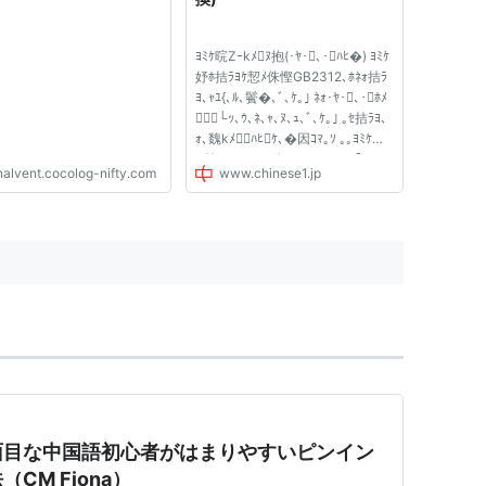
ﾖﾐｹ晥Zｰkﾒﾇ抱(･ﾔ･､･ﾊﾋ�) ﾖﾐｹ
妤ﾎ拮ﾗﾖｹ恝ﾒ侏慳GB2312､ﾎﾈｫ拮ﾗ
ﾖ､ｬﾕ{､ﾙ､鬢�､ﾞ､ｹ｡｣ ﾈｫ･ﾔ･､･ﾎﾒ
└ｯ､ｳ､ﾈ､ｬ､ﾇ､ｭ､ﾞ､ｹ｡｣ ｡ｾ拮ﾗﾖ､
ｫ､魏kﾒﾊﾋｹ､�因ｺﾏ｡ｿ ｡｡ﾖﾐｹ晥
Z拮ﾗﾖ､�ﾁｦ叭､ﾋﾈ�､�､ﾆ｡｢､ｯ･
nalvent.cocolog-nifty.com
www.chinese1.jp
�･ﾃ･ｯ､ｷ､ﾆ､ｯ､ﾀ､ｵ､､｡｣ ｡ｾﾒ陸ｯ
因ｺﾏ｡ｿ ｡｡ﾉﾏﾓ乢ﾎ量ﾋ皃ﾋｱ桄ｾ､ｵ､
�､�PinYin､ﾎﾓﾒな､ﾎ､ｯ･�･ﾃ･ｯ､
ｷ､ﾆ､ｯ､ﾀ､ｵ､､｡｣ ｡ｾｰkﾒｫ､髱hﾗﾖ､ﾊ
ﾋｹ､�因ｺﾏ｡ｿ ｡...
面目な中国語初心者がはまりやすいピンイン
CM Fiona）