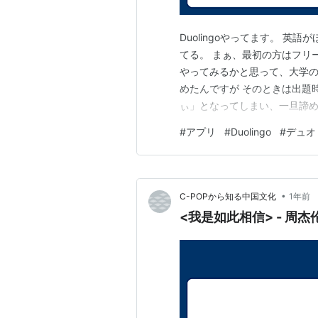
Duolingoやってます。 英
てる。 まぁ、最初の方はフリ
やってみるかと思って、大学
めたんですが そのときは出題
ぃ」となってしまい、一旦諦めま
にはちゃんとピンインが振られ
#
アプリ
#
Duolingo
#
デュオ
ったので、ちょっと英語は程
•
C-POPから知る中国文化
1年前
<我是如此相信> - 周杰伦