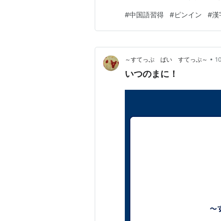
か？」と思ったりしてたんで
#
中国語習得
#
ピンイン
#
漢
と悟って自分流の方法を探すこ
発音が難しい言語だと著者は言
•
～すてっぷ ばい すてっぷ～
1
いつのまに！