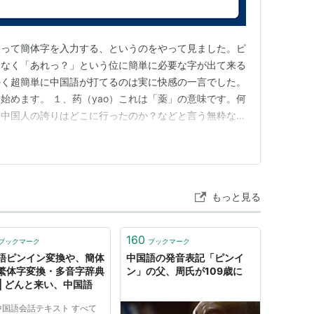
使って簡体字を入力する、というのをやって見ました。ピ
もなく「あれっ？」という位に簡単に必要な字が出て来る
かく超簡単に中国語が打てるのは実に快感の一言でした。
始めます。 １、药（yao）これは「薬」の意味です。何
？中国人の誇りはどこに行ったのか？などと言う無粋な疑
えましょう。ちなみに吃药了！（chi yao le !）で
いう意味になるそうです。この三文字で「なになにする時
文法上の疑…
もっと見る
160
ブックマーク
ブックマーク
語ピンイン変換や、簡体
中国語の発音表記「ピンイ
繁体字変換・多音字辞典
ン」の父、周氏が109歳に
 | どんと来い、中国語
中国語会話テキスト すべて