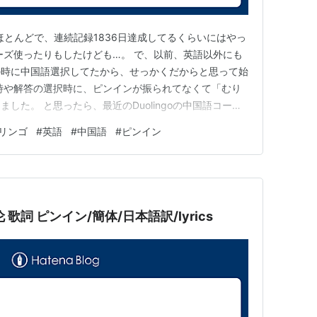
語がほとんどで、連続記録1836日達成してるくらいにはやっ
ーズ使ったりもしたけども…。 で、以前、英語以外にも
の時に中国語選択してたから、せっかくだからと思って始
時や解答の選択時に、ピンインが振られてなくて「むり
した。 と思ったら、最近のDuolingoの中国語コース
ているとの情報を発見！ ためしにやってみたら本当だ
リンゴ
#
英語
#
中国語
#
ピンイン
々にしつつ中国語も進めていきたいですね。
 歌詞 ピンイン/簡体/日本語訳/lyrics