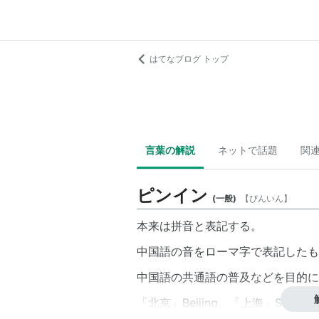
はてなブログ トップ
言葉の解説
ネットで話題
関
ピンイン
(
一般
)
【
ぴんいん
】
本来は拼音と表記する。
中国語の音をローマ字で表記したも
中国語の共通語の普及などを目的に
「北京」Beijing、「上海」Shangha