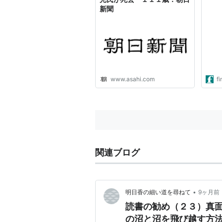
新聞
www.asahi.com
fi
関連ブログ
•
明日香の細い道を尋ねて
9ヶ月前
読書の勧め（２３）真
の沼と沼を飛び越す方法（