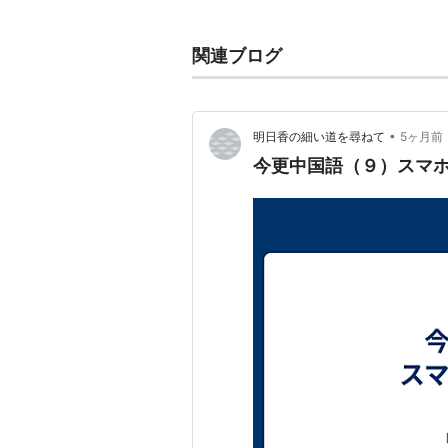
なお、華南地区の地名をピンイン表
ースが多いが、これはそれらの地名
関連ブログ
「香港(ホンコン)」Xianggang、
「厦門(アモイ)」Xiamen、「汕頭(ス
•
明日香の細い道を尋ねて
5ヶ月前
今更中国語（９）スマ