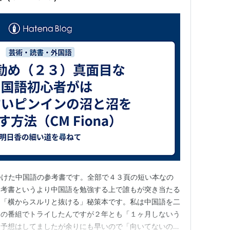
見つけた中国語の参考書です。全部で４３頁の短い本なの
参考書というより中国語を勉強する上で誰もが突き当たる
く「横からスルリと抜ける」秘策本です。私は中国語を二
オの番組でトライしたんですが２年とも「１ヶ月しないう
あ予想はしてましたが余りにも早いので「向いてないの