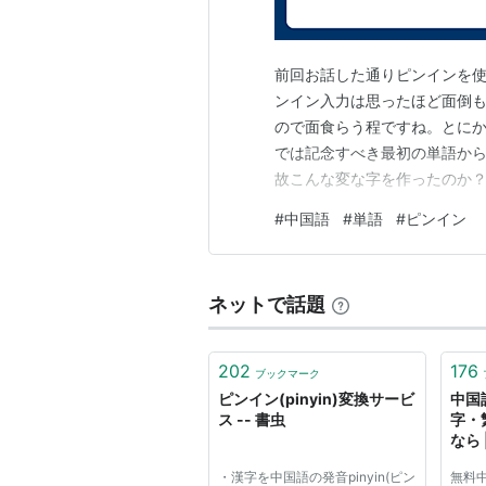
前回お話した通りピンインを
ンイン入力は思ったほど面倒
ので面食らう程ですね。とに
では記念すべき最初の単語から
故こんな変な字を作ったのか
問はとりあえず置いといて、まず覚
#
中国語
#
単語
#
ピンイン
「薬を飲む時間ですよ！」と
間だ」と何故なるのか？という
ネットで話題
202
176
ブックマーク
ピンイン(pinyin)変換サービ
中国
ス -- 書虫
字・
なら
・漢字を中国語の発音pinyin(ピン
無料