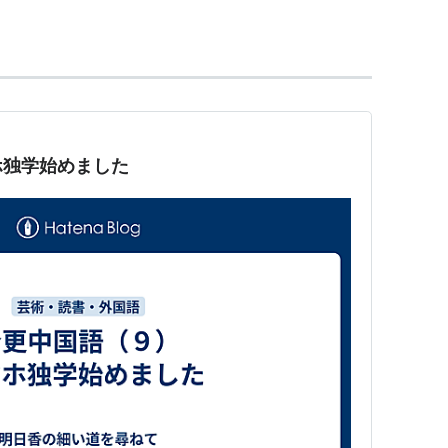
記すると、一般的に知られた名前と大きく異なるケ
が広東語であるため。
「澳門(マカオ)」Aomen、
ワトー)」Shantou
ホ独学始めました