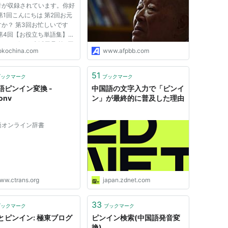
音が収録されています。你好
第1回こんにちは 第2回お元
か？ 第3回お忙しいです
 第4回【お役立ち単語集】家
さまざまな生活用品 第5回
okochina.com
www.afpbb.com
は？ 第6回今日は何月何
第7回ご紹介します 第8回何
ですか? 第9回【お役立ち
51
ブックマーク
ブックマーク
集】最低限、抑えておきたい
語ピンイン変換 -
中国語の文字入力で「ピンイ
onv
ン」が最終的に普及した理由
語オンライン辞書
ww.ctrans.org
japan.zdnet.com
33
ブックマーク
ブックマーク
とピンイン: 極東ブログ
ピンイン検索(中国語発音変
換)