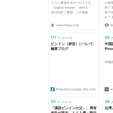
イン)へ変換するサービスです。
の発
・English version ・Ver4.0
吗？ 
(2020/8) ご要望、バグ報告
気です
か？
の中の
www.frelax.com
d
お名前
日？ 
人家族
117
99
ブックマーク
単語
ピンイン（拼音）について:
中国
基...
極東ブログ
Pinc
中国
finalvent.cocolog-nifty.com
w
50
38
ブックマーク
「漢語ピンインの父」、周有
台湾
光氏が死去 １１１歳：朝日