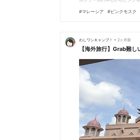
間半、 同じくブルーモスクまで
#
マレーシア
#
ピンクモスク
ります。 せっかく移動時間を
しみたいですよ…
•
わしワシキャンプ！
2ヶ月前
【海外旅行】Grab難しい