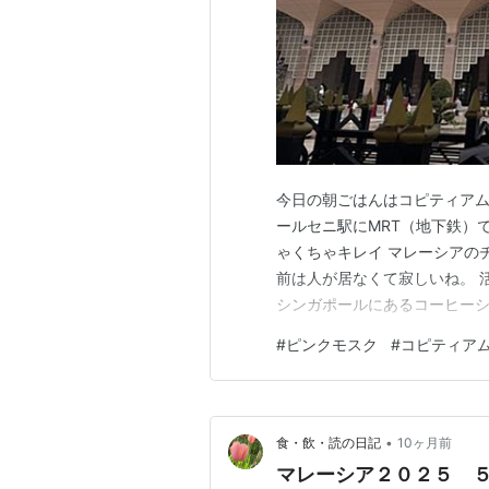
今日の朝ごはんはコピティア
ールセニ駅にMRT（地下鉄）で
ゃくちゃキレイ マレーシアの
前は人が居なくて寂しいね。 
シンガポールにあるコーヒー
コーヒーと思って飲むと甘くて
#
ピンクモスク
#
コピティア
てるので来たけど混んでる。
ームされたパンのやつを選んで
•
食・飲・読の日記
10ヶ月前
マレーシア２０２５ ５