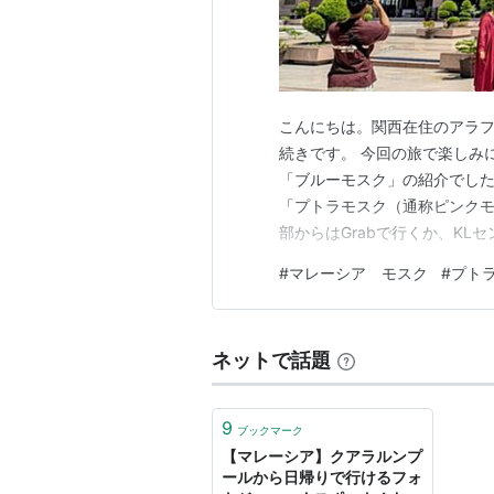
こんにちは。関西在住のアラフィ
続きです。 今回の旅で楽しみ
「ブルーモスク」の紹介でした。 ww
「プトラモスク（通称ピンクモ
部からはGrabで行くか、KL
＆サイバージヤ駅」で下車。そ
#
マレーシア モスク
#
プト
行った後、そこで知り合った日
ンク…
ネットで話題
9
ブックマーク
【マレーシア】クアラルンプ
ールから日帰りで行けるフォ