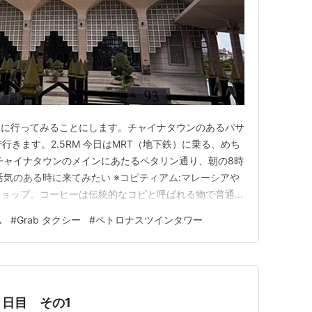
ムに行ってみることにします。チャイナタウンのあるパサ
行きます。2.5RM 今日はMRT（地下鉄）に乗る、めち
チャイナタウンのメインにあたるペタリン通り、朝の8時
活気のある時に来てみたい ※コピティアム:マレーシアや
ショップ。コーヒーは伝統的なコピと呼ばれる物で普通の
濃くてびっくりする。 何九海南茶店、朝7:30からやっ
ム
#
Grab タクシー
#
ペトロナスツインタワー
私たちはカヤトーストが食べたいと思ってきたけど、スチ
しまった…
日目 その1