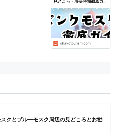
見どころ・所要時間徹底ガイ
ド《クアラルンプール》｜旅
行ブログオハヨーツーリズム
ohayotourism.com
モスクとブルーモスク周辺の見どころとお勧