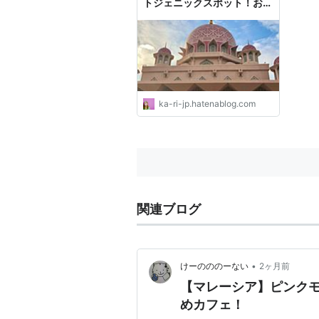
トジェニックスポット！おす
すめ”ピンクモスク” -
Positive & Negative It's
me!!!
ka-ri-jp.hatenablog.com
関連ブログ
•
けーのののーない
2ヶ月前
【マレーシア】ピンク
めカフェ！