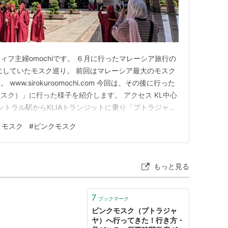
フ主婦omochiです。 ６月に行ったマレーシア旅行の
にしていたモスク巡り。 前回はマレーシア最大のモスク
w.sirokuroomochi.com 今回は、その後に行った
スク）」に行った様子を紹介します。 アクセス KL中心
セントラル駅からKLIAトランジットに乗り「プトラジャヤ
の後Grabで行く方法があります。 私はブルーモスクに
ラモスク
#
ピンクモスク
本人の方々とGrabで行きました。 ブルーモスクからピ
もっと見る
7
ブックマーク
ピンクモスク（プトラジャ
ヤ）へ行ってきた！行き方・