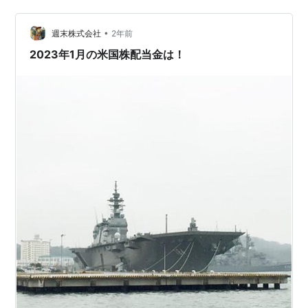
でした。 当然、扱いは粗雑。 その反動で、現在は所存が
行方不明な昭和特撮やアニメが存在します。 今回は、紛
•
週末株式会社
2年前
失の状況別にお話ししま…
2023年1月の米国株配当金は！