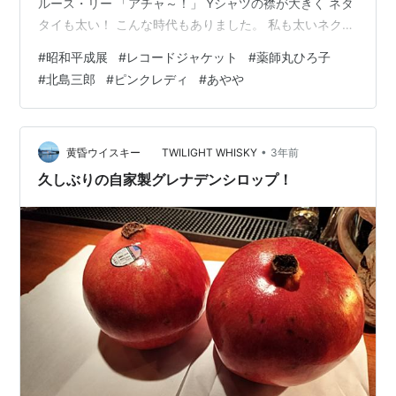
ルース・リー 「アチャ～！」 Yシャツの襟が大きく ネタ
タイも太い！ こんな時代もありました。 私も太いネクタ
イをしていましたね！ フランク永井は低音の魅力！が キ
#
昭和平成展
#
レコードジャケット
#
薬師丸ひろ子
ャッチコピーでしたね！ 「おまえに」下手ですが歌って
#
北島三郎
#
ピンクレディ
#
あやや
いました。 サブちゃんこと 北島三郎さん 「へいへいほ
～」の「与作」 懐かしいねえ！ 車に乗ると今でも聴いて
いる キャンディーズ 大村崑さんの有名な看板 崑ちゃん
今も元気に活躍中 これも有名な看板 日本中にありました
•
黄昏ウイスキー TWILIGHT WHISKY
3年前
ね ア…
久しぶりの自家製グレナデンシロップ！