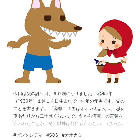
今日は父の誕生日、９６歳になりました。昭和5年
（1930年）１月１４日生まれで、午年の年男です。父の
ことを書きます。 「薬指！！男はオオカミよん…」 思春
期あたりから二十歳くらいまで、父から何度この言葉を
言われたことか。それ以外は何にも言わない。 だいだい
真顔で唐突に。あるときはすれ違いざまに発する父親の
#
ピンクレディ
#
SOS
#
オオカミ
言葉に、当時の私はガン無視でした。「また言って