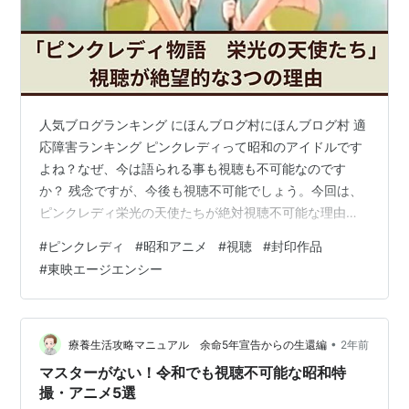
人気ブログランキング にほんブログ村にほんブログ村 適
応障害ランキング ピンクレディって昭和のアイドルです
よね？なぜ、今は語られる事も視聴も不可能なのです
か？ 残念ですが、今後も視聴不可能でしょう。今回は、
ピンクレディ栄光の天使たちが絶対視聴不可能な理由を
お話ししますね。 この記事でわかること 「ピンクレディ
#
ピンクレディ
#
昭和アニメ
#
視聴
#
封印作品
物語 栄光の天使たち」の視聴が絶望的な3つの理由 この
#
東映エージエンシー
記事を書いてる人 ピンクレディとは？ ピンクレディは言
わずもがな昭和を代表するアイドルユニットです。 ピン
クレディ最大の功績は、歌って踊れるを具現化したこ
と。 それまでの昭和歌謡のアーティストは、若干の振り
•
療養生活攻略マニュアル 余命5年宣告からの生還編
2年前
付けはありましたがソロが当たり…
マスターがない！令和でも視聴不可能な昭和特
撮・アニメ5選