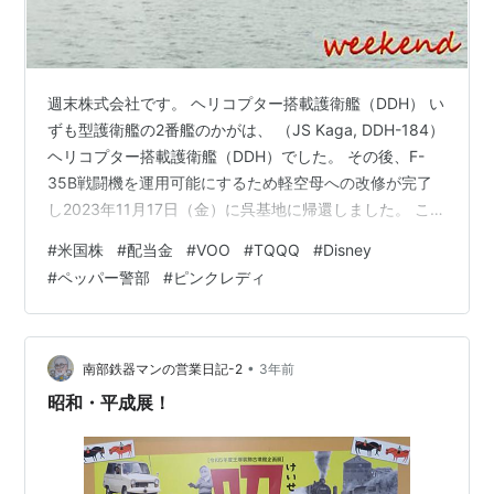
週末株式会社です。 ヘリコプター搭載護衛艦（DDH） い
ずも型護衛艦の2番艦のかがは、 （JS Kaga, DDH-184）
ヘリコプター搭載護衛艦（DDH）でした。 その後、F-
35B戦闘機を運用可能にするため軽空母への改修が完了
し2023年11月17日（金）に呉基地に帰還しました。 この
写真は、横須賀港における 改修前の船体です。 2023年1
#
米国株
#
配当金
#
VOO
#
TQQQ
#
Disney
月の米国株配当金は、 2023年1月の米国株配当金は！
#
ペッパー警部
#
ピンクレディ
VOO 18.11ドル TQQQ 0.50ドル Disney 2.16ドル 合計
20.77ドルでした。 では、よい投資を。 ＊＊＊＊＊＊＊
＊＊＊＊＊＊＊＊ Weekend Inc. The Ja…
•
南部鉄器マンの営業日記-2
3年前
昭和・平成展！