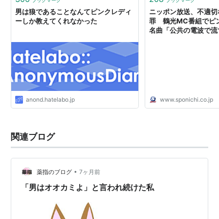
ブックマーク
ブックマーク
男は狼であることなんてピンクレディ
ニッポン放送、不適切
ーしか教えてくれなかった
罪 鶴光MC番組でピ
名曲「公共の電波で流す
ポニチ Sponichi Ann
anond.hatelabo.jp
www.sponichi.co.jp
関連ブログ
•
薬指のブログ
7ヶ月前
「男はオオカミよ」と言われ続けた私