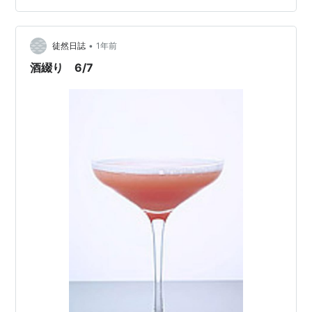
る…」面倒くさいなって思ってました。 そもそも父は無
口な性質で、周りからはムッツリスケベと評されること
•
もあったり。父は誰から見てもズバリ「変人」。 この、
徒然日誌
1年前
「男はオオカミよ」は歌があるんです。流行りました
酒綴り 6/7
ね、ピンクレディの「SOS」です。私が中学生く…