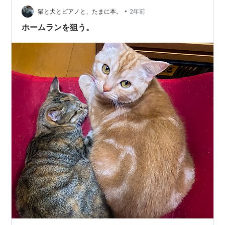
れがTVの普及とともに、ヴィジュ…
•
猫と犬とピアノと、たまに本。
2年前
ホームランを狙う。