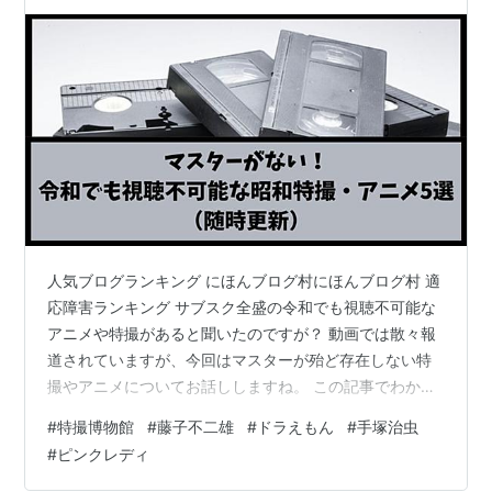
人気ブログランキング にほんブログ村にほんブログ村 適
応障害ランキング サブスク全盛の令和でも視聴不可能な
アニメや特撮があると聞いたのですが？ 動画では散々報
道されていますが、今回はマスターが殆ど存在しない特
撮やアニメについてお話ししますね。 この記事でわかる
こと マスターがない！ 令和で視聴不可能な昭和特撮・ア
#
特撮博物館
#
藤子不二雄
#
ドラえもん
#
手塚治虫
ニメ５選 この記事を書いてる人 マスターがない 令和で
#
ピンクレディ
は考えられませんが、昭和ではマスターテープは非常に
高価な代物。 現在の様にPC管理なんて考えられない時代