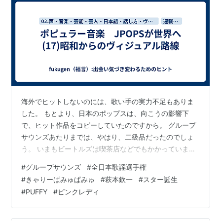
海外でヒットしないのには、歌い手の実力不足もありま
した。 もとより、日本のポップスは、向こうの影響下
で、ヒット作品をコピーしていたのですから。 グループ
サウンズあたりまでは、やはり、二級品だったのでしょ
う。 いまもビートルズは喫茶店などでもかかっています
が、 それらは聞く機会もありません。 とはいえ、流行歌
#
グループサウンズ
#
全日本歌謡選手権
や演歌は、民謡や浪曲、端唄、小唄などの 日本文化をう
#
きゃりーぱみゅぱみゅ
#
萩本欽一
#
スター誕生
まく吸収していたので それなりに歌唱技術を伴っていた
#
PUFFY
#
ピンクレディ
のです。 昭和の歌謡曲は、欧米の直接の影響下にコピー
から、出てきました。 さらにアイドル歌手、ここでは、
西城秀樹さんよりは、浅田美代子さんらを指します。 そ