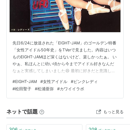
先日6/24に放送された「EIGHT-JAM」のゴールデン特番
「女性アイドル50年史」をTVerで見ました。内容はいつ
ものEIGHT-JAMほど深くはないけど、楽しかったぁ。 い
やぁ、私ほんとに幼い頃から今までアイドル好きなんだ
なぁと実感してしまいました😆 最初に好きだと意識した
のは、ピンクレディです。「UFO」のレコードを買って
#
EIGHT-JAM
#
女性アイドル
#
ピンクレディ
もらったし、おもちゃのマイクを持って、エレクトーン
#
松田聖子
#
松浦亜弥
#
カワイイラボ
の椅子の上で歌いまくってましたね。 同世代の方は多い
と思いますが、ピンクレディの振付は今でも体が覚えて
います。 そのあとは聖子ちゃん、明菜ちゃん！ この二人
ネットで話題
もっと見る
は神ですよねぇ。よく比較されますけど、どちらもそれ
ぞれステキで…
306
208