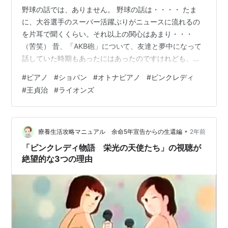
野球の話では、ありません。 野球の話は・・・・ たま
に、大谷選手のスーパー活躍ぶりがニュースに流れるの
を片耳で聞くくらい。それ以上の関心はあまり・・・
（苦笑） 昔、「AKB砲」について、友達と夢中になって
話していた時期もあったにはあったのですけれども、
ね。 さて。 大分以前、１０年単位の過去の話です。 と
#
ピアノ
#
ショパン
#
オトナピアノ
#
ピンクレディ
ある著名な作家（だと思われます）が、言った言葉が印
#
王貞治
#
ライオンズ
象に残っています。 「素人でも、ホームラン的作品を１
本書くことは不可能ではない。 プロは、１本のホームラ
ン的作品を書くことよりも、常に（野球でいう）ヒット
的作品を書き続ける必要があるのだ。 そこが、プロと素
•
療養生活攻略マニュアル 余命5年宣告からの生還編
2年前
人との『差』なのだ。」 そのままの言葉…
「ピンクレディ物語 栄光の天使たち」の視聴が
絶望的な3つの理由