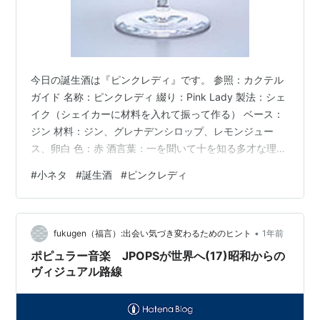
今日の誕生酒は『ピンクレディ』です。 参照：カクテル
ガイド 名称：ピンクレディ 綴り：Pink Lady 製法：シェ
イク（シェイカーに材料を入れて振って作る） ベース：
ジン 材料：ジン、グレナデンシロップ、レモンジュー
ス、卵白 色：赤 酒言葉：一を聞いて十を知る多才な理解
者 【雑談】 フルーティさと卵白によるなめらかな口当た
#
小ネタ
#
誕生酒
#
ピンクレディ
りが特徴のカクテル。 1912年にロンドンで大ヒットした
舞台「ピンク・レディ」を記念して作られたカクテル
で、主演女優のヘイルズ・ドーンに捧げられたと言われ
•
ています。 ちなみに、グレナデンシロップとは、ザクロ
fukugen（福言）:出会い気づき変わるためのヒント
1年前
の果汁と砂糖を煮詰めて作った鮮やかな赤色のシロップ
ポピュラー音楽 JPOPSが世界へ(17)昭和からの
のことです。 ＊ …
ヴィジュアル路線