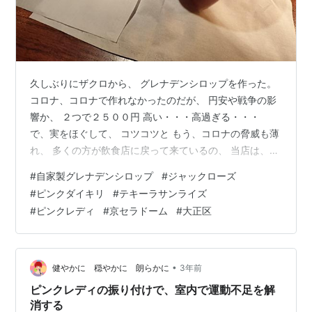
久しぶりにザクロから、 グレナデンシロップを作った。
コロナ、コロナで作れなかったのだが、 円安や戦争の影
響か、 ２つで２５００円 高い・・・高過ぎる・・・
で、実をほぐして、 コツコツと もう、コロナの脅威も薄
れ、 多くの方が飲食店に戻って来ているの、 当店は、ま
だまだ。 早くしなと、おじいさん、 おばあさんになりま
#
自家製グレナデンシロップ
#
ジャックローズ
すよ、 その前に自家製グレナデンシロップで作る。 「ジ
#
ピンクダイキリ
#
テキーラサンライズ
ャックローズ」「ニューヨーク」 「ピンクダイキリ」
#
ピンクレディ
#
京セラドーム
#
大正区
「テキーラサンライズ」 そして「ピンクレディ」は如何
ですか？ 期間限定、無くなり次第SOLD OUTです。 たま
にはBARでプロのカクテルを！ お待ちしております！
•
健やかに 穏やかに 朗らかに
3年前
ピンクレディの振り付けで、室内で運動不足を解
消する