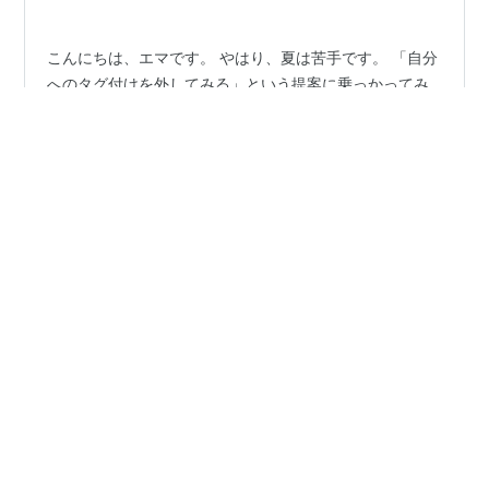
こんにちは、エマです。 やはり、夏は苦手です。 「自分
へのタグ付けを外してみる」という提案に乗っかってみ
たけれど、「私は夏が苦手」というタグは、外せそうに
ありません。 ２０２３年８月は、本当に酷暑だった。 人
間であることを捨て、地底人になるしかない。 地底人っ
て、人じゃないって、ご存知でした? ヒト以外の種族なの
#
ピンクレディ
#
室内
#
運動
#
夏
だそうです。 地底の住空間で暮らす人間は、地底人とは
呼ばないということでした。 人間の活動時間を、地球に