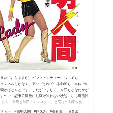
毎度冒頭に書いておりますが、ピンク・レディーについても
式チャンネルしかなく、アップされている動画も曲単位での
動画がほとんどです。したがいまして、今回もどなたかが
ますので、記事公開後に動画が観れない状態になる可能性
 さて、今回も前回「モンスター」と同様の動画を何と
らを使いました。 引き続き、いつ撮影されたのか？に
レディー
#
透明人間
#
阿久悠
#
都倉俊一
#
音楽