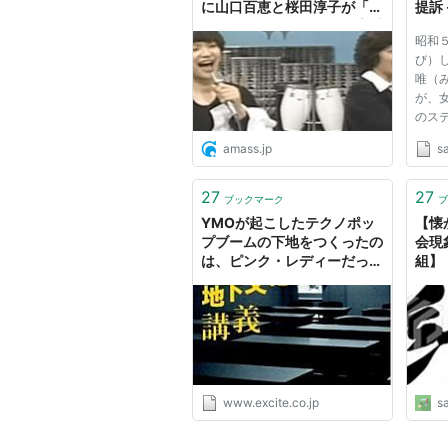
に山口百恵と桜田淳子が「渚
提訴
のシンドバット」を歌う貴重
昭和
映像が話題に - amass
び）
唯（
が、
のス
つけ
amass.jp
s
る」
３１
訟を
27
27
ブックマーク
ブ
がわ
YMOが起こしたテクノポッ
【懐
も...
プブームの下地をつくったの
会現
は、ピンク・レディーだった
組】
- エキサイトニュース
ディー
る 
www.excite.co.jp
s