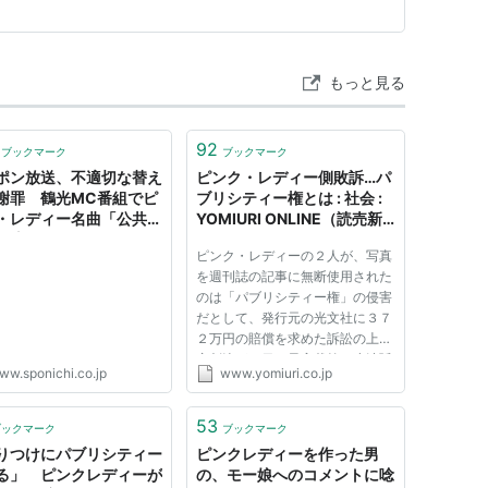
れていました…
頼があったものの、KEIの強い希望により結局帰国す
もっと見る
92
ブックマーク
ブックマーク
ポン放送、不適切な替え
ピンク・レディー側敗訴…パ
謝罪 鶴光MC番組でピ
ブリシティー権とは : 社会 :
・レディー名曲「公共の
YOMIURI ONLINE（読売新
で流すには…」 - スポニ
聞）
ピンク・レディーの２人が、写真
onichi Annex 芸能
を週刊誌の記事に無断使用された
のは「パブリシティー権」の侵害
だとして、発行元の光文社に３７
２万円の賠償を求めた訴訟の上告
審判決が２日、最高裁第１小法廷
ww.sponichi.co.jp
www.yomiuri.co.jp
であった。 桜井龍子裁判長は
「著名人らの氏名や肖像は、顧客
を引きつけて商品の販売を促進す
53
ブックマーク
ブックマーク
る場合があり、これを独占的に
りつけにパブリシティー
ピンクレディーを作った男
利...
る」 ピンクレディーが
の、モー娘へのコメントに唸