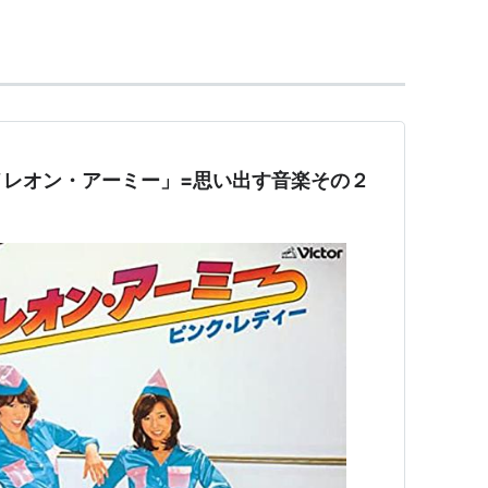
。
枠番組を制作し、すぐ打ち切られたが、一部のアメ
二人は、在学中に“クッキー”というフォークデュオ
ィション番組『スター誕生』（日本テレビ）の決勝大会
メレオン・アーミー」=思い出す音楽その２
ディーの名でデビューシングル「ペッパー警部」をリ
のイメージをガラリと変えたその奇抜な歌詞、大胆
女問わず人気を集めることになる。
ウォンテッド」「UFO」（78年日本レコード大賞受
歌謡大賞受賞）、「モンスター」と連続で100万枚の
キャラクター商品が続々と発売されるなど“PL旋
77年、「ウォンテッド」で『NHK紅白歌合戦』に初
の盲学校の生徒たちを招いてのチャリティコンサー
価値観の変化」として話題を呼んだ。