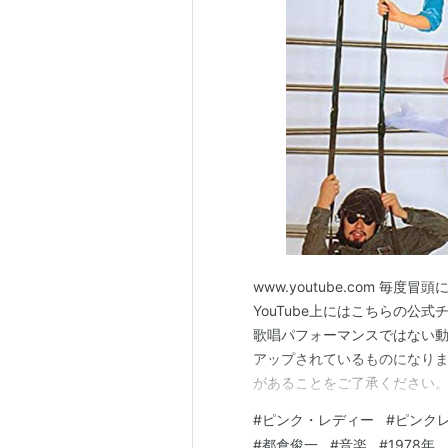
1979年には「KISS IN THE 
「SUKIYAKI」（「上を向いて
ト・トップ40入り（最高位は37
見え始める。その後、所属事務所の脱
SHOW』（NBC）の打ち切り（6
気凋落に拍車をかけ、1980年9月
雨の降りしきるなかコンサートを行
しかし解散後もたびたび再結成し、19
戦』にも出場。2003年6月から
地でコンサートを開催した。その間
www.youtube.com 
T&Cの制作部長で、「ピンク・レ
YouTube上にはこちらの公
というできごとがあったが、2人は
歌唱パフォーマンスではない
ォーラムで、2度目の「解散」コン
アップされているものになり
があることをご了承ください。
つけてきましたので、そちらを
*1
:
2004年に幻冬舎から刊行された
#
ピンク・レディー
#
ピンク
ては情報お待ちしております
（
ISBN:4344006763
）によれば、N
#
都倉俊一
#
音楽
#
1978年