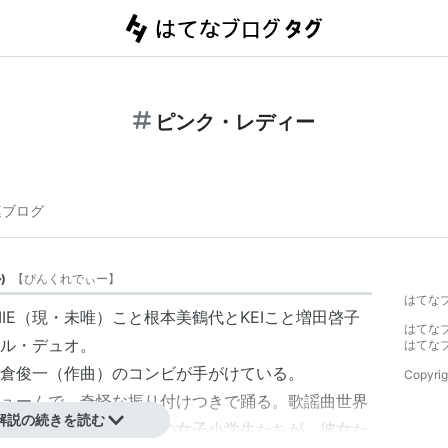
ピンク・レディー
連ブログ
ル
)
【
ぴんくれでぃー
】
はてな
MIE（現・未唯）こと根本美鶴代とKEIこと増田啓子
はてな
ル・デュオ。
はてな
倉俊一（作曲）のコンビが手がけている。
Copyrig
ュームで、奇怪な振り付けつきで踊る。歌謡曲世界
解説の続きを読む
峰と行ってよい。多くの女子小学生たちが、彼女た