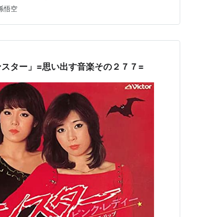
すので、コメント欄からお願い申し上げます。 ● 今回
孫悟空
の曲です。…
スター」=思い出す音楽その２７７=