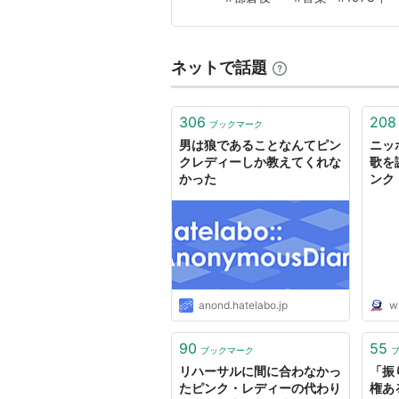
当時に40代だったことが書か
6回分撮り終えたあとで4回分の依
ることになったという。
ネットで話題
306
208
ブックマーク
男は狼であることなんてピン
ニッ
クレディーしか教えてくれな
歌を
かった
ンク
電波
チ Sp
anond.hatelabo.jp
w
90
55
ブックマーク
リハーサルに間に合わなかっ
「振
たピンク・レディーの代わり
権あ