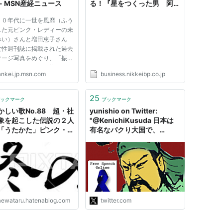
 - MSN産経ニュース
る！『星をつくった男 阿久
悠と、その時代』 ～大ヒッ
５０年代に一世を風靡（ふう
トの裏には理詰めの作詞術が
した元ピンク・レディーの未
あった：日経ビジネスオンラ
みい）さんと増田恵子さん
イン
女性週刊誌に掲載された過去
テージ写真をめぐり、「振り
にもパブリシティー権があ
ankei.jp.msn.com
business.nikkeibp.co.jp
として、出版元の光文社に計
２万円の損害賠償を求める訴
東京地裁に起こしていること
25
ックマーク
ブックマーク
かった。歌手が振りつけに
かしい歌No.88 超・社
yunishio on Twitter:
象を起こした伝説の２人
"@KenichiKusuda 日本は
「うたかた」ピンク・レ
有名なパクり大国で、
（1980） - さえわた
Panasonicが松下電器とい
音楽・エンタメ日記
う社名だったころ、よくマネ
シタ電器と揶揄されてました
し、サンリオもうさこちゃん
をパクってますね。フィンガ
ー5はジャクソン5、ピンク
レディーはABBA。80年代
aewataru.hatenablog.com
twitter.com
まではそれが普通だったんで
すね。"