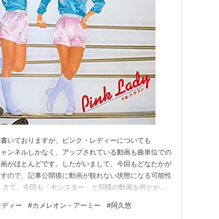
DARK」で全米デビューし、日本人としては坂本九の
歩こう」）以来となる『ビルボード』誌のヒットチャー
位）を果たした。だが、このころから人気にかげりが
税疑惑や、全米で放映された『PINK LADY
回の放映予定が5回で打ち切りとなった
*1
）などが人
にはついに解散を発表。翌年3月31日、後楽園球場で
ない、ファンに別れを告げた。
89年・1990年・2000年には因縁の『紅白歌合
は2年間の期間限定ながら本格的に活動を再開、全国各
2005年1月には、かつての彼女たちの所属事務所
毎度冒頭に書いておりますが、ピンク・レディーについても
ディーの育ての親」といわれた相馬一比古が死去する
式チャンネルしかなく、アップされている動画も曲単位での
その悲しみを乗り越え、同年5月27日、東京国際フ
動画がほとんどです。したがいまして、今回もどなたかが
サートを行なうにいたった。
ますので、記事公開後に動画が観れない状態になる可能性
 さて、今回も「モンスター」と同様の動画を何とか見
使いました。 引き続き、いつ撮影されたのか？につい
増田惠子（KEI）の自伝『あこがれ』
レディー
#
カメレオン・アーミー
#
阿久悠
が、こちらの動画のコメント欄に、お二人がこの動画撮影
BCとの契約は7年間で、『PINK LADY SHOW』も