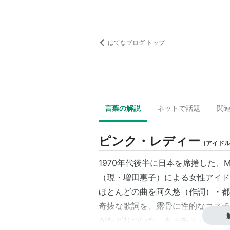
はてなブログ トップ
言葉の解説
ネットで話題
関
ピンク・レディー
(
アイド
1970年代後半に日本を席捲した、
（現・増田惠子）による女性アイド
ほとんどの曲を阿久悠（作詞）・都
奇抜な歌詞を、露骨に性的なコスチ
がたどりついた「キッチュ」の最高