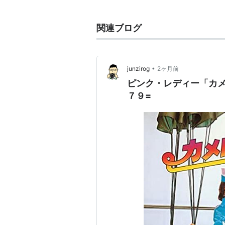
ちの歌を振り付けつきでコピーした
なお、アメリカにも、一時進出して
関連ブログ
リカ人にトラウマを与えたという。
静岡の私立常葉高校で同級生だった
•
junzirog
2ヶ月前
を結成し、1976年2月にオーデ
ピンク・レディー「カ
７９=
で合格。同年8月2日、ピンク・レ
リースした。『スター誕生』出演時
なコスチュームや振りつけは老若男
1977年から1978年にかけて、「
賞）、「サウスポー」（78年日本
セールスを達成。同時に玩具などの
風”は社会現象にまで発展した。19
出場するも、翌年は新宿コマ劇場で
ト開催を理由に紅白出場を辞退、「