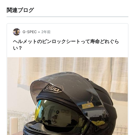
関連ブログ
•
G-SPEC
2年前
ヘルメットのピンロックシートって寿命どれぐら
い？