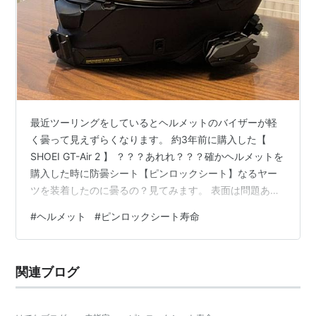
最近ツーリングをしているとヘルメットのバイザーが軽
く曇って見えずらくなります。 約3年前に購入した【
SHOEI GT-Air 2 】 ？？？あれれ？？？確かヘルメットを
購入した時に防曇シート【ピンロックシート】なるヤー
ツを装着したのに曇るの？見てみます。 表面は問題あり
ません。 下側を見てみます。 下側に隙間が出来て
#
ヘルメット
#
ピンロックシート寿命
る！！！これじゃ曇りますよネ。ひょっとして寿命？3年
使うと縮むのか？それともシールドが伸びたのか？まぁ
ひとまずピンロックシートを変えてみることにします。
関連ブログ
早速 2りんかんへGO！ リンク 純正品を購入しました。
ヘルメットを購入した時に付属してたピンロックシート
はコチラ⇩ 今回、購入…