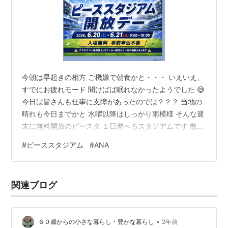
今朝は早起きの相方 ご機嫌で朝食かと・・・ いえいえ、
すでにお疲れモード 聞けばば眠れなかったようでした 😅
今日は皆さんも仕事に支障があったのでは？？？ 当地の
晴れも今日までかと 水曜以降はしっかり雨模様 そんな週
末に無料開放のピースタ １日遊べるスタジアムです 散
歩・食事・買い物と満載です どんだけみんなに貢献して
#
ピーススタジアム
#
ANA
くれるのか ありがとう ジャパネット😁 ANAの予約方法
が様変わり ６月の帰省見送りました 混乱が収まり次第帰
ろう ✈️ 秋には３回忌の法要 なんだかあれよ、あれよです
関連ブログ
雨が無いので長く咲いている散歩道 ランキング参加中
日々の出来事 ランキング参加中雑談・日記を書きたい人
のグルー…
•
６０歳からの小さな暮らし・豊かな暮らし
2年前