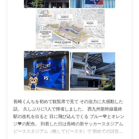
長崎くんちを初めて観覧席で見て その迫力に大感動した
話。 久しぶりに1人で帰省しました。 西九州新幹線最終
駅の改札を出ると 目に飛び込んでくる ブルー💙とオレン
ジ🧡の配色。 到着した日は長崎の新サッカースタジアム
ピーススタジアム（略してピースタ）で 初めての試合日
でした。 大分トリニータとの九州ダービー。 初戦を白星