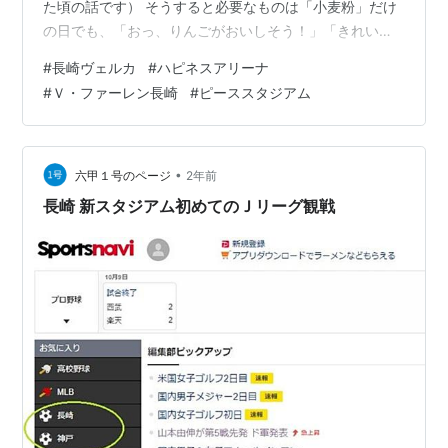
た頃の話です） そうすると必要なものは「小麦粉」だけ
の日でも、「おっ、りんごがおいしそう！」「きれいな
お肉が安売りだ！」「アイスが半額！」なんて具合にな
#
長崎ヴェルカ
#
ハピネスアリーナ
るのが常でした。 買ったものの１０～２０パーセントは
#
Ｖ・ファーレン長崎
#
ピーススタジアム
悪くして捨てていたかも・・・・。 あのころに戻り、捨
てたものは売り場に戻し（買わずにね^^,）、使ったはず
のお金を貯金したいものだと思いますが、できるはずも
なく（涙）。 あるものですます 最近、よく出る言葉が
•
六甲１号のページ
2年前
「今日はあるものですまそう♪」です。…
長崎 新スタジアム初めてのＪリーグ観戦