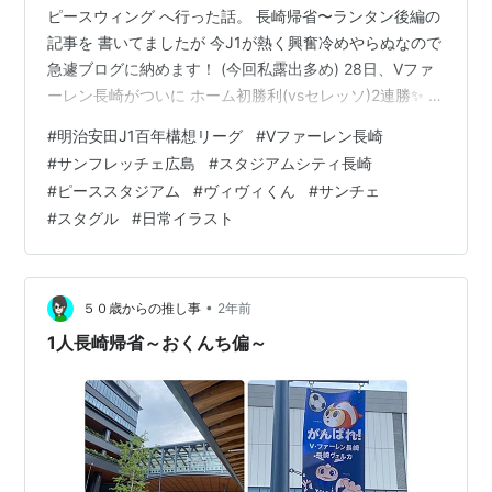
ピースウィング へ行った話。 長崎帰省〜ランタン後編の
記事を 書いてましたが 今J1が熱く興奮冷めやらぬなので
急遽ブログに納めます！ (今回私露出多め) 28日、Vファ
ーレン長崎がついに ホーム初勝利(vsセレッソ)2連勝✨ ウ
エスト5位に浮上しました！ 広島帰ってたのでDAZN鑑
#
明治安田J1百年構想リーグ
#
Vファーレン長崎
賞。 本当はチケットなくてもスタジアムシティ 行きたか
#
サンフレッチェ広島
#
スタジアムシティ長崎
ったんですが。 だってヴィヴィくんがウロウロしてるか
#
ピーススタジアム
#
ヴィヴィくん
#
サンチェ
ら 遭遇してたかもなので。 この日はお隣ハピネスアリー
#
スタグル
#
日常イラスト
ナで SVリーグ(バレーボール)の試合もあり ウルフドッグ
ス名古屋で活躍する 長崎出身選手も見れるとい…
•
５０歳からの推し事
2年前
1人長崎帰省～おくんち偏～