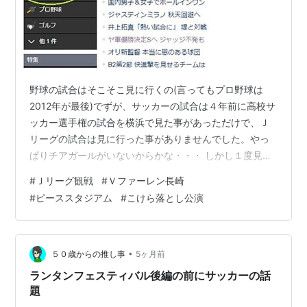
野球の試合はそこそこ見に行くの(言ってもプロ野球は
2012年が最後)でずが、サッカーの試合は４年前に高校サ
ッカー選手権の試合を横浜で見た事があっただけで、Ｊ
リーグの試合は見に行った事がありませんでした。やっ
ぱりチアガールがいないからかな・・・ しかし１度見に
行きたかったのが、Ｖファーレン長崎の試合です。これ
#
Ｊリーグ観戦
#
Ｖファーレン長崎
は応援歌であるＶロードという曲が好きなので、一度本
#
ピーススタジアム
#
こけら落とし公演
場の長崎で聞いてみたかったからです。選手のプレーは
どうでもいいんかいw 実は２年ほど前から長崎の試合を
見てみようとして、Yahoo内にあるSportsnaviのメニュ
ーも、長崎と神戸だけ特別に固定するように設定して情
•
５０歳からの推し事
5ヶ月前
報を取るようにしていたもの…
ランタンフェスティバル後編の前にサッカーの話
題