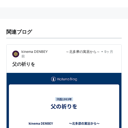
2011年1月2日、イギリス／イングランド／シュロプ
シャーにて死去（ガン）
本名：Peter William Postlethwaite
身長：175 cm
関連ブログ
略歴
ロイヤル・シェイクスピア・カンパニー出身で、映画で
•
kinema DENBEY ～北多摩の寓居から～
9ヶ月
は端役を数多くこなしていく。1993年の『
父の祈り
前
を
』の演技でアカデミー賞助演男優賞にノミネートさ
父の祈りを
れ、以降個性的な脇役として活躍した。
主な作品
ザ・タウン
（2010）
タイタンの戦い
（2010）
あの日の指輪を待つきみへ
（2007）
オーメン
（2006）