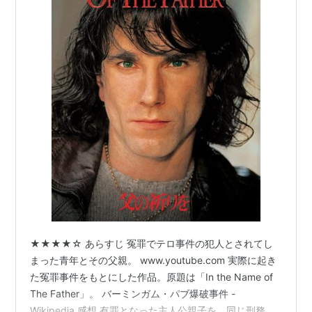
遠い声、静かな暮し
（1988）
デュエリスト／決闘者
（1977）
ワルシャワの悲劇／神父暗殺
（1988）＜未＞
最強最後の晩餐
（1984）＜未＞
アカデミー賞
候補
父の祈りを
（1993）助演男優賞
★★★★☆ あらすじ 冤罪でテロ事件の犯人とされてし
まった青年とその父親。 www.youtube.com 実際に起き
た冤罪事件をもとにした作品。原題は「In the Name of
The Father」。 バーミンガム・パブ爆破事件 -
Wikipedia 感想 有罪となった主人公親子を、同じ刑務所