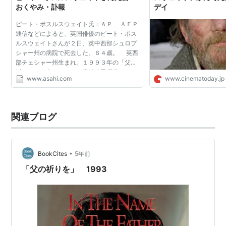
おくやみ・訃報
デイ
ロミオ＆ジュリエット
（1996）
ブラス！
（1996）
ピート・ポスルスウェイト氏＝ＡＰ ＡＦＰ
通信などによると、英国俳優のピート・ポス
クライムタイム
（1996）
ルスウェイトさんが２日、英中西部シュロプ
シャー州の病院で死去した。６４歳。 英西
ドリームゴール
（1995）＜未＞
部チェシャー州生まれ。１９９３年の「父の
調教師
（1994）＜未＞
祈りを」で米アカデミー賞助演男優賞にノミ
www.asahi.com
www.cinematoday.jp
ネートされるなど、確かな演技力で知られ
マーティン・チャズルウィッツ
（1994）＜TV＞
た。「ブラス！」...
炎の英雄 シャープ
3 怒りの突撃（1994）＜TVM＞
炎の英雄 シャープ
4 死闘の果て（1994）＜TVM＞
関連ブログ
ユージュアル・サスペクツ
（1995）
父の祈りを
（1993）
•
BookCites
5年前
エイリアン3
（1992）
「父の祈りを」 1993
スプリット・セカンド
（1992）
ラスト・オブ・モヒカン
（1992）
秘密
（1992）＜未＞
ハムレット
（1990）