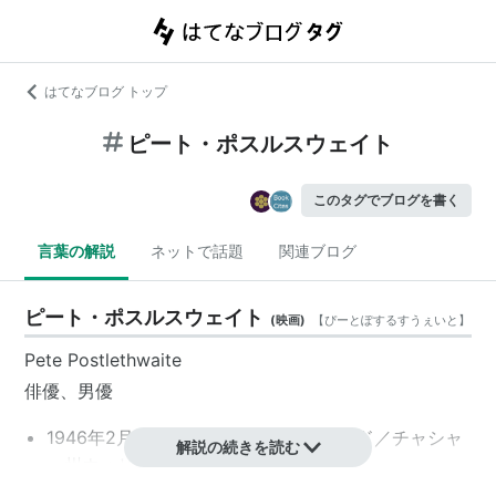
はてなブログ トップ
ピート・ポスルスウェイト
このタグでブログを書く
言葉の解説
ネットで話題
関連ブログ
ピート・ポスルスウェイト
(
映画
)
【
ぴーとぽするすうぇいと
】
Pete Postlethwaite
俳優、男優
1946年2月7日、イギリス／イングランド／チャシャ
解説の続きを読む
ー州ウォリントン生まれ