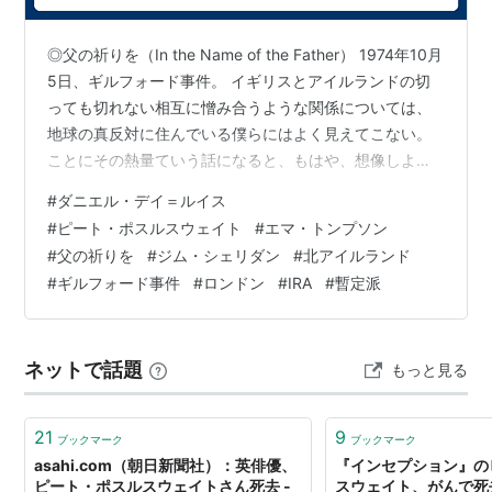
ナイロビの蜂
（2005）
イーオン・フラックス
（2005）
◎父の祈りを（In the Name of the Father） 1974年10月
ダーク・ウォーター
（2004）
5日、ギルフォード事件。 イギリスとアイルランドの切
微笑みに出逢う街角
（2002）
っても切れない相互に憎み合うような関係については、
地球の真反対に住んでいる僕らにはよく見えてこない。
シッピング・ニュース
（2001）
ことにその熱量ていう話になると、もはや、想像しよう
ラット・ゲーム
（2000）＜未＞
にも見当がつかなくなる。たとえば、ベルファストって
アリス・イン・ワンダーランド／不思議の国のアリ
#
ダニエル・デイ＝ルイス
いう地名ひとつとってもそうで、ぼくには北アイルラン
ス
（1999）＜TVM＞
#
ピート・ポスルスウェイト
#
エマ・トンプソン
ドの中心都市としかおもえないんだけど、北アイルラン
#
父の祈りを
#
ジム・シェリダン
#
北アイルランド
アニマルファーム
（1999）＜TVM＞ 声の出演
ド問題の核ともいえる都市という認識は当事者じゃない
#
ギルフォード事件
#
ロンドン
#
IRA
#
暫定派
マイ・スウィート・シェフィールド
（1998）
とわからない。 そんな背景をもった映画がこの『父の祈
りを』で、最初に掲げたとおり、1974年に生起したロン
ブルート
（1998）
ドン郊外…
ロスト・ワールド／ジュラシック・パーク
（1997）
ネットで話題
もっと見る
アミスタッド
（1997）
悪魔のくちづけ
（1997）
21
9
ブックマーク
ブックマーク
ドラゴンハート
（1996）
asahi.com（朝日新聞社）：英俳優、
『インセプション』の
ジャイアント・ピーチ
（1996） 声の出演
ピート・ポスルスウェイトさん死去 -
スウェイト、がんで死