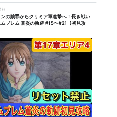
月前
オンの贖罪からクリミア軍進撃へ！長き戦い
ブレム 蒼炎の軌跡 #15〜#21【初見攻