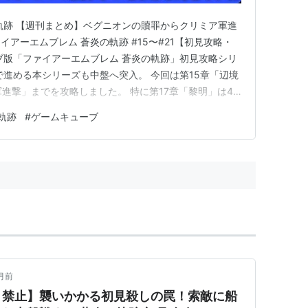
軌跡 【週刊まとめ】ベグニオンの贖罪からクリミア軍進
アーエムブレム 蒼炎の軌跡 #15〜#21【初見攻略・
ブ版「ファイアーエムブレム 蒼炎の軌跡」初見攻略シリ
で進める本シリーズも中盤へ突入。 今回は第15章「辺境
軍進撃」までを攻略しました。 特に第17章「黎明」は4
いとなり、リセット禁止ルールならではの緊張感が続きま
軌跡
#
ゲームキューブ
中、仲間たちは無事に戦い抜けるのでしょうか。 ▶ 今週
月前
ト禁止】襲いかかる初見殺しの罠！索敵に船