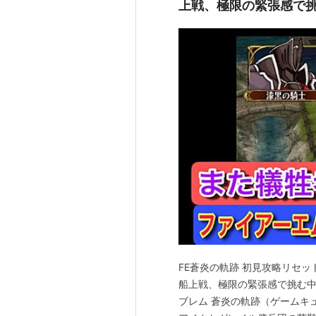
上戦、極限の緊張感で挑む
FE蒼炎の軌跡 初見攻略リセ
船上戦、極限の緊張感で挑む中盤
ブレム 蒼炎の軌跡（ゲームキ