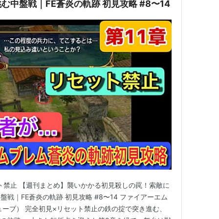
中盤戦｜FE蒼炎の軌跡 初見攻略 #8〜14
ット禁止 【週刊まとめ】襲いかかる初見殺しの罠！索敵に
戦｜FE蒼炎の軌跡 初見攻略 #8〜14 ファイアーエム
ューブ） 完全初見×リセット禁止の鉄の掟で突き進む、