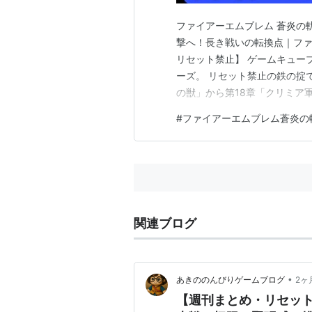
ファイアーエムブレム 蒼炎の
撃へ！長き戦いの転換点｜ファイ
リセット禁止】 ゲームキュー
ーズ。 リセット禁止の鉄の掟
の獣」から第18章「クリミア
エリアに分かれた長丁場の戦
#
ファイアーエムブレム蒼炎の
す。 失敗が許されない状況の
の動画 【#15】第15章 辺境…
関連ブログ
•
あきののんびりゲームブログ
2ヶ
【週刊まとめ・リセッ