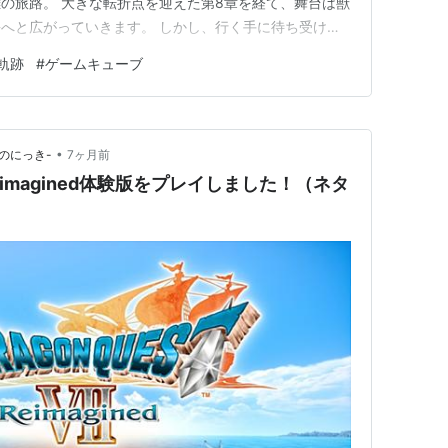
の旅路。 大きな転折点を迎えた第8章を経て、舞台は獣
へと広がっていきます。 しかし、行く手に待ち受ける
」「船上での防衛戦」「視界不良の索敵マップ」といっ
軌跡
#
ゲームキューブ
を永久に失う初見殺しギミックの数々。 ▶ 今週の動画
望——試…
•
のにっき-
7ヶ月前
eimagined体験版をプレイしました！（ネタ