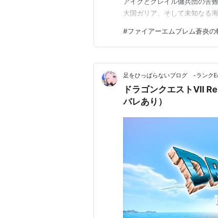
アイクとグレイル傭兵団の苦難
大国ガリア、そして未知なる海
のは「ステルス（隠密）攻略
#
ファイアーエムブレム蒼炎の
た、一歩間違えれば大切な仲間
【#8】第8章：絶望そして希
足をひっぱらないブログ -ランクE
ドラゴンクエストVII R
バレあり）