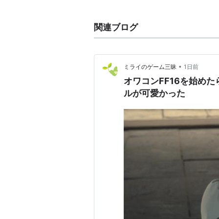
監督：
坂口博信
製作：
会田純
、
クリス・リー
関連ブログ
脚本：
アル・ライナート
、
ジェ
編集：
クリストファー・S・キャ
音楽：
エリオット・ゴールデン
•
ミライのゲーム三昧
1日前
キャスト
オワコンFF16を始め
ルが可愛かった
ミン・ナ
アレック・ボールドウィン
ジェームズ・ウッズ
スティーヴ・ブシェーミ
ヴィング・レイムス
ドナルド・サザーランド
アニー・ウー
概要