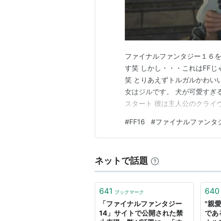
2065年、人類は謎の地球外生命
武力に頼ってのファントム制圧を狙
できないと考えていた。アキは自分
が…。
ファイナルファンタジー１６を
人気ゲーム『ファイナルファンタジ
す笑 しかし・・・これはFF
手掛けた大作フルCGアニメ。製作
笑 とりあえずトルガルかわい
しては最新鋭の技術を注ぎ込んだが
女はジルです。 犬が可愛すぎ
口自身も退社することになってしま
スタート 彼は主人公のクライ
ームさせてくれません笑 シヴ
#
FF16
#
ファイナルファンタ
ファイナルファンタジ
そして話はクライヴの過去。ロ
す。 チュートリアル戦闘開始
スクウェア・エニックス（旧スクウ
ネットで話題
ゲーム性もさることながら、グラフ
ら個別の要素についてのファンも少
近年のシリーズでは、壮大で美麗な
641
640
ブックマーク
「ファイナルファンタジー
"親
また、天野喜孝がイメージイラスト
14」サイトで公開された禁
であ
VII〜X、XIIIについては野村哲