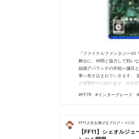
ゲームキューブ
FINAL FANTASY CRYSTAL CH
ニンテンドーDS
FINAL FANTASY III
FINAL FANTASY IV
『ファイナルファンタジーVII
FINAL FANTASY XII REVENAN
舞台に、仲間と協力して戦いな
FINAL FANTASY CRYSTAL CHRO
組織アバランチの作戦へ傭兵
FINAL FANTASY TACTICS 
事へ巻き込まれていきます。 
とATBゲージがたまり、その
FINAL FANTASY CRYSTAL CHR
い操作を続けるより、まずは
光の4戦士 -ファイナルファンタ
#
FF7R
#
インターグレード
を選ぶ流れを意識すると進めや
できる難易度が用意されていま
プレイステーション・ポータブル
FINAL FANTASY I Anniversary E
•
FF11人生を捧げるブログ
4日前
FINAL FANTASY II Anniversary 
【FF11】シェオルジェール
FINAL FANTASY TACTICS 獅