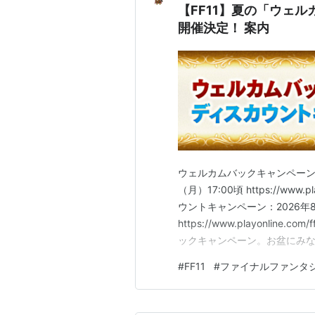
FINAL FANTASY XI (FFXI, FF1
【FF11】夏の「ウェ
FINAL FANTASY XI ジラート
開催決定！ 案内
FINAL FANTASY XI プロマ
FINAL FANTASY XI アトル
FINAL FANTASY XI アルタ
Final Fantasy XII (FFXII, FF12)
DIRGE OF CERBERUS -FINAL F
プレイステーション3
ウェルカムバックキャンペーン：20
FINAL FANTASY XIII (FFXIII, FF1
（月）17:00頃 https://www.pla
ウントキャンペーン：2026年8月
FINAL FANTASY XIV
(
FFXIV
,
FF
https://www.playonline.co
FINAL FANTASY XIII-2
(
FFXIII-2
ックキャンペーン。お盆にみ
FINAL FANTASY Versus XIII
のことながら案内していますが
#
FF11
#
ファイナルファンタ
MSX2