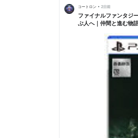
ファイナルファンタジー
1989年12
•
コートロン
2日前
ファイナルファンタジーV
FINAL FANTASY (FFI,
FF1
) (
ぶ人へ｜仲間と進む物語
ワンダースワンカラー
Final Fantasy I
Final Fantasy II
Final Fantasy IV
ゲームボーイアドバンス
FINAL FANTASY TACTICS AD
FINAL FANTASY I・II ADVANC
FINAL FANTASY IV ADVANCE
FINAL FANTASY V ADVANCE
FINAL FANTASY VI ADVANCE