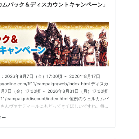
1) …… MMORPG
ルカムバック＆ディスカウントキャンペーン」
の幻影(拡張パック1)
シアの呪縛(拡張パック2)
ガンの秘宝(拡張パック3)
ナの神兵(拡張パック4)
ANTASY VII-
(
DCFFVII
,
DCFF7
)
26年8月7日（金）17:00頃 ～ 2026年8月17日
3)
yonline.com/ff11/campaign/wcb/index.html ディスカ
7日（金）17:00頃 ～ 2026年8月31日（月）17:00頃
14
)
m/ff11/campaign/discount/index.html 恒例のウェルカムバ
,
FF13-2
)
なさんヴァナディールにもどってきてほしいですね。毎度
、このキャンペーンは…
ジー