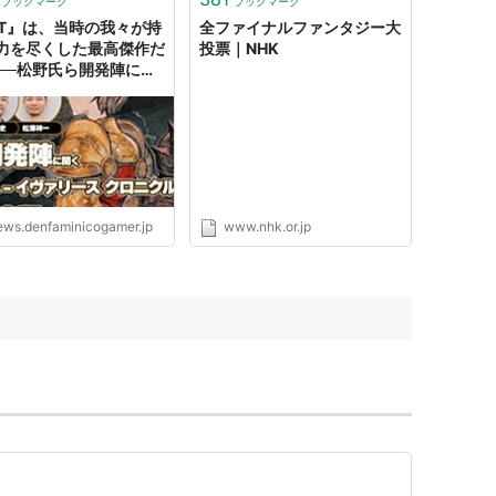
ブックマーク
ブックマーク
FT』は、当時の我々が持
全ファイナルファンタジー大
力を尽くした最高傑作だ
投票｜NHK
──松野氏ら開発陣に聞
『ファイナルファンタジ
クティクス - イヴァリー
ミスティッククエスト
クロニクルズ』が目指し
「『FFT』の決定版」と
ews.denfaminicogamer.jp
www.nhk.or.jp
)
10-2)