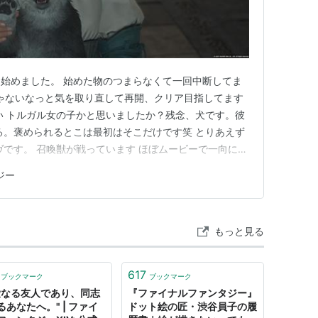
体ファントムの侵入を受け、滅亡寸前となっていた。
う軍部に対し、科学者アキは他の方法でないと撃退
が繰り返し見る夢にヒントがあると思っていた
始めました。 始めた物のつまらなくて一回中断してま
ー』生みの親である坂口博信自身が、脚本と監督を
じゃないなっと気を取り直して再開、クリア目指してます
元スクウェアはハワイにスタジオを新設し、当時と
い トルガル女の子かと思いましたか？残念、犬です。彼
、映画の興行的な失敗により会社は痛手を受け、坂
る。褒められるとこは最初はそこだけです笑 とりあえず
う。
ヴです。 召喚獣が戦っています ほぼムービーで一向にゲ
ァ タイタン 召喚獣で戦争が起こっているのがこの世界
ジー
ー
ザリア王国。 彼はロザリアの国主の子息にあたりま
(
ゲーム
)
【
ふぁいなるふぁんたじー
】
。マードック将…
ェア）の人気RPGシリーズ。
もっと見る
ィック面・サウンド面でもクオリティが高く、これ
なくない。
フル3DCGで世界や登場人物が描写されている。
617
ブックマーク
ブックマーク
愛なる友人であり、同志
『ファイナルファンタジー』
を描くことでも知られる。
るあなたへ。" | ファイ
ドット絵の匠・渋谷員子の履
也がメインイラストを担当している。