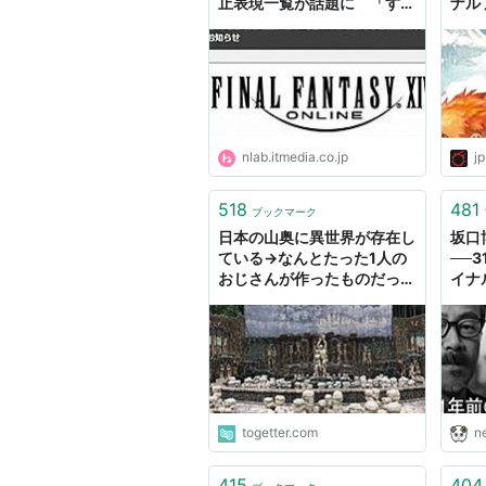
止表現一覧が話題に 「すば
ナル
らしい」「道徳の授業みた
ブロ
い」と称賛集まる（1/2） |
ねとらぼ
ファイナルファンタジーの略称
今日では、ファイナルファンタジー
的である。
nlab.itmedia.co.jp
jp
キーワード「FF」
も参照のこと。
518
481
ブックマーク
シリーズ作品一覧
日本の山奥に異世界が存在し
坂口
ている→なんとたった1人の
──
ファミリーコンピュータ
おじさんが作ったものだっ
イナ
た！「本当に日本かよ」「フ
え、
ァイナルファンタジー感すご
生み
Final Fantasy I (FFI,
FF1
)
い」
ジア
Final Fantasy II (FFII, FF2)
成し
Final Fantasy III (FFIII, FF3)
Final Fantasy I・II
togetter.com
n
スーパーファミコン
415
404