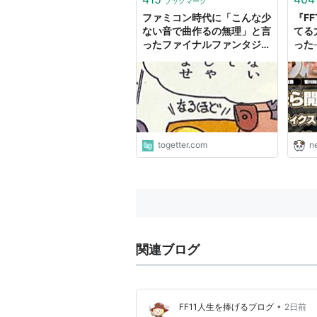
ブックマーク
Final Fantasy IV (FFIV, FF4)
ファミコン時代に「こんな少
『F
ない音で曲作るの無理」と言
てる
Final Fantasy V (FFV, FF5)
ったファイナルファンタジー
った
Final Fantasy VI (FFVI, FF6)
作曲者→ドラクエ作曲者の返
く、
しが強者すぎた
ータ
ファイナルファンタジーUSA 
ス 
た、
プレイステーション
は
Final Fantasy VII (FFVII, FF7)
togetter.com
n
Final Fantasy VIII (FFVIII, FF8)
Final Fantasy IX (FFIX, FF9)
FINAL FANTASY COLLECTION
FINAL FANTASY TACTICS (FFT
関連ブログ
プレイステーション2
Final Fantasy X (FFX, FF10)
FINAL FANTASY X-2 (FFX-2, FF
•
FF11人生を捧げるブログ
2日前