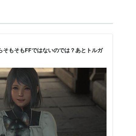
フ・ヴィンター
、
坂口博信
ップ
サール
たらそもそもFFではないのでは？あとトルガ