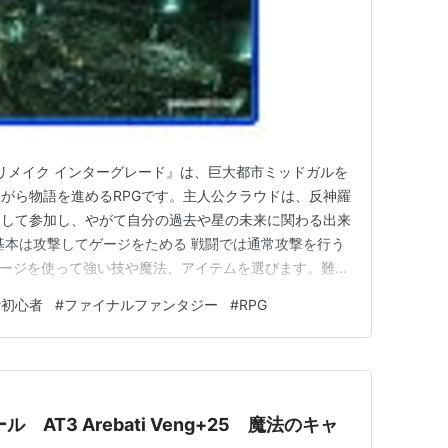
RONICLES
(FFCC)
 リメイク インターグレード』は、巨大都市ミッドガルを
T WINGS
(
FFXIIRW
,
FF12RW
)
がら物語を進めるRPGです。主人公クラウドは、反神羅
NICLES Ring of Fates
(
FFCC RoF
,
FFCCRoF
)
として参加し、やがて自分の過去や星の未来に関わる出来
A2 封穴のグリモア
(
FFTA2
)
基本は攻撃してゲージをためる 戦闘では通常攻撃を行う
ゲージを使って強い技や魔法、アイテムを選びます。難し
ONICLES Echoes of Time
(
FFCC EoT
,
FFCCEoT
)
攻撃、回避、ガードを覚え、ゲージがたまったらコマンド
ジー外伝-
#
初心者
#
ファイナルファンタジー
#
RPG
すくなります。 アクションが苦手でも、戦い方を調整
す。ゆっくりコ…
dition
Edition
 AT3 Arebati Veng+25 魔法のキャ
子戦争