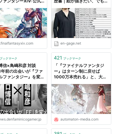
ファンタジーXIV: 公式
歴書｜絵が描きたい、でも、
グ
ゲームはやらない - 仕事選び
ガイド
について
は「ファイファン」ではなく「FF」と略すのが一般
.finalfantasyxiv.com
en-gage.net
421
ブックマーク
ブックマーク
博信×鳥嶋和彦 対談
「『ファイナルファンタジ
31年前の出会いが『ファ
ー』はターン制に戻せば
ルファンタジー』を変
1000万本売れる」と、大ヒ
『クロノ・トリガー』を
ットRPG『バルダーズ・ゲ
出し、そして『ファンタ
ート3』開発者がつぶやき議
ン』という名の遺言が完
論白熱。そう単純ではなさそ
た
う - AUTOMATON
ews.denfaminicogamer.jp
automaton-media.com
381