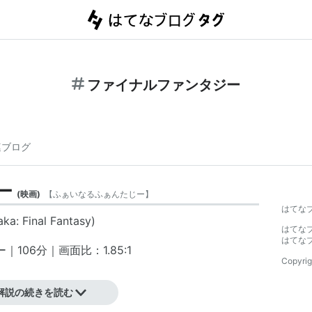
ファイナルファンタジー
連ブログ
ー
(
映画
)
【
ふぁいなるふぁんたじー
】
はてな
aka: Final Fantasy)
はてな
はてな
106分｜画面比：1.85:1
Copyrig
解説の続きを読む