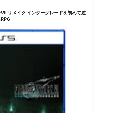
月22日
マイクロキャビン
II リメイク インターグレードを初めて遊
発売元：マイクロキャビン)
RPG
VANCE
(FFTA)
E