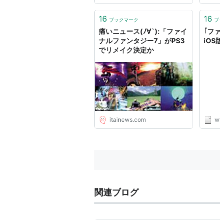
けた
瀬氏
16
16
ブックマーク
ブ
る発
痛いニュース(ﾉ∀`):「ファイ
｢フ
は、...
ナルファンタジー7」がPS3
iO
でリメイク決定か
itainews.com
w
関連ブログ