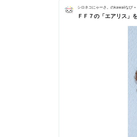
•
シロネコにゃーさ。のkawaiiなび
ＦＦ７の「エアリス」