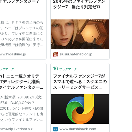
イナルファンタジー７
2045年のファイナルファン
タジー7 - 当たり判定ゼロ
裏技は、ＦＦ７発売当時のも
す。ハードはプレステ１の初
であり、プレイ中に自由にＣ
ＲＯＭのフタを開閉出来まし
後継機種では物理的に実行不
です。素直？にチートで楽し
ww.higashino.jp
siusiu.hatenablog.jp
方がいいかもしれません。
イナルファンタジー７では強
ベントでエアリスが殺されて
16
ックマーク
ブックマーク
ます。これは非常にショ...
ch】ニュー速クオリテ
ファイナルファンタジー7が
FF7ディレクター北瀬氏
スマホで遊べる！スクエニの
ァイナルファンタジー7
ストリーミングサービス
りリアルに完全な形でリ
「DIVE IN」がスタート｜男
き(栃木県) 2010/02/16(火)
クしてみたい」
子ハック
:57.91 ID:J9/4O9Nv ?
(12001) ポイント特典 別の開
からは否定的なコメントも出
たというファイナルファンタ
IIの HD機リメイクですが、
ews4vip.livedoor.biz
www.danshihack.com
eTrailersのインタビューを受