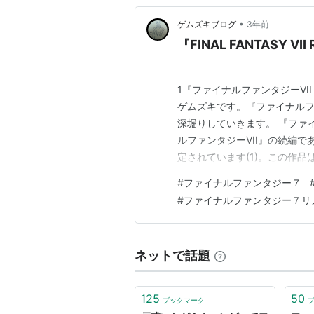
•
ゲムズキブログ
3年前
『FINAL FANTASY VI
​1​『ファイナルファンタジーV
ゲムズキです。『ファイナルフ
深堀りしていきます。 『ファイ
ルファンタジーVII』の続編であり、
定されています(1)。この作
つつ、オリジナル要素も豊富に
#
ファイナルファンタジー７
このタイトルには、高まる期待が集
#
ファイナルファンタジー７リ
ネットで話題
125
50
ブックマーク