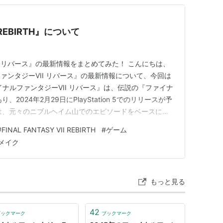
I REBIRTH』について
II リバース』の最新情報をまとめてみた！ こんにちは、
ァンタジーVII リバース』の最新情報について、今回は
ナルファンタジーVII リバース』は、伝説の『ファイナ
2024年2月29日にPlayStation 5でのリリースが予
品は、元々のニブルヘイム山でのエピソードをベースにし
盛り込まれています。全三部作の中での第2作目となる
#
FINAL FANTASY VII REBIRTH
#
ゲーム
まっています。 youtu.be ゲームの特徴と新情報 …
メイク
もっと見る
42
ブックマーク
ブックマーク