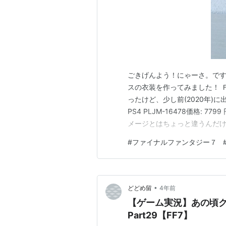
ごきげんよう！にゃーさ。です
スの衣装を作ってみました！ 
ったけど、少し前(2020年)に
PS4 PLJM-16478価格:
メージとはちょっと違うんだけ
て(笑)。 わたしはあくまで
#
ファイナルファンタジー７
10までしかやってないし…。
Ｆ７は衝撃で…
•
どどめ留
4年前
【ゲーム実況】あの頃
Part29【FF7】