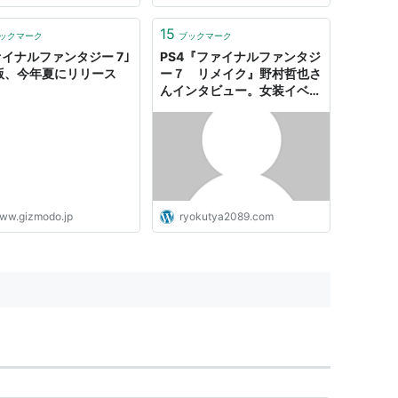
スクウェア・エニックスの北
が「非常に興味がある」とす
15
ックマーク
ブックマーク
言をしています。北瀬氏
ァイナルファンタジー 7｣
PS4『ファイナルファンタジ
S版、今年夏にリリース
ー７ リメイク』野村哲也さ
んインタビュー。女装イベン
トあり、周回で遊べる？、テ
ィファのバストが縮んで見え
る理由 ※追記、修正あり | ゲ
ームよりどりサブカルみどり
パーク
ww.gizmodo.jp
ryokutya2089.com