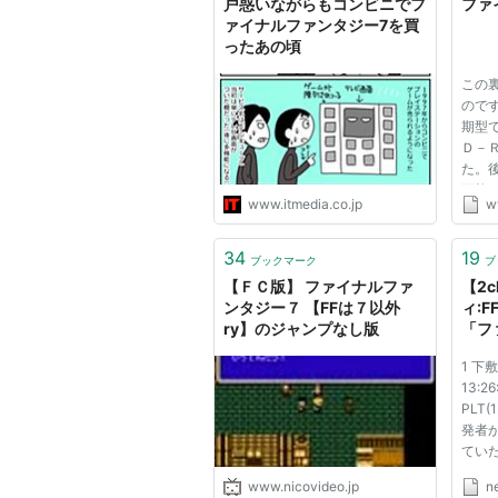
戸惑いながらもコンビニでフ
ファ
ァイナルファンタジー7を買
ったあの頃
この
ので
期型
Ｄ－
た。
可能
www.itmedia.co.jp
w
んだ
ファ
制イ
34
19
ブックマーク
ブ
しまい
【ＦＣ版】 ファイナルファ
【2
ンタジー７ 【FFは７以外
ィ:
ry】のジャンプなし版
「フ
をよ
1 下敷
メイ
13:26
PLT
発者
てい
ジーV
www.nicovideo.jp
n
Gam