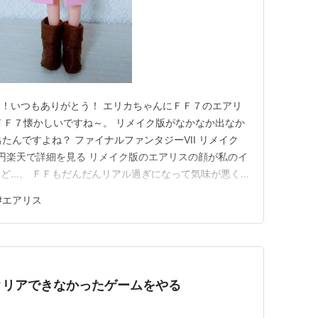
！いつもありがとう！ エリカちゃんにＦＦ７のエアリ
ＦＦ７懐かしいですね～。 リメイク版がなかなか出なか
出たんですよね？ ファイナルファンタジーVII リメイク
 7799 円楽天で詳細を見る リメイク版のエアリスの顔が私のイ
ど…。 ＦＦもだんだんリアル過ぎになって気味が悪く
ゲームっぽいニセモノの世界の方が好きなんです。 なので
#
エアリス
 スーパーファミコンの頃が一番楽しかったな～。 でもＦ
クリアできなかったゲームをやる