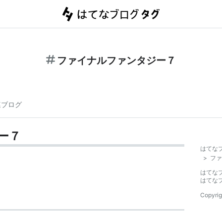
ファイナルファンタジー７
連ブログ
ー７
はてな
>
ファ
はてな
はてな
Copyrig