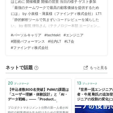
はじめに 開催概要 開催の背景 当日の様子 ゲスト参加
「最強のチームワークで最高の顧客価値を提供するため
には」 by 小泉様・薄葉様（ファインディ株式会社） LT1
「静的解析ツールで気まずいコードレビューを減らした
い」 by 都筑 律玖さん（テクノロジー本部 エージェント
プロセス＆システムデザイン部） LT2 「最効率コーディ
#
パーソルキャリア
#
techtekt
#
エンジニア
ングを目指して」 by 内山 涼太さん（カスタマープロダ
#
開発パフォーマンス
#
社内LT
#
LT会
クト本部 プロダクト開発統括部 dodaシステムアーキテ
#
ファインディ株式会社
クト部） LT3 「なかったら作ればいい！ 「社内文書検索
システムGENAI」」 by 増田 圭佑さん（カスタマープロ
ダクト本部 はたらく未来図構想統括部 …
ネットで話題
もっと見る
20
13
ブックマーク
ブックマーク
【申込者数800名突破】PdMの課題は
『世界一流エンジニア
「ユーザー理解・体験設計」と「AI・
者・牛尾 剛氏の追加
データ戦略」——「Product
ジニアの役割の変化に
Management Summit」開催 | ニュー
Conference」開催 |
プロダクトマネジメント分野の第一人者がAI
ス | ファインディ株式会社(Findy Inc)
ンディ株式会社(Findy 
時代の顧客価値を生み続けるための実践事例