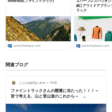
finetrack(ファイントラック)
エバーブレスバリオジ
細 | アウトドアブラ
ラック
www.finetrack.com
www.finetrack.com
関連ブログ
•
ここに山がないから
1年前
ファイントラックさんの懸賞に当たった！！！～
皆で考える、山と登山道のこれから～
finetrack（ファイントラック）