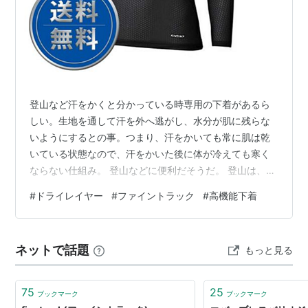
登山など汗をかくと分かっている時専用の下着があるら
しい。生地を通して汗を外へ逃がし、水分が肌に残らな
いようにするとの事。つまり、汗をかいても常に肌は乾
いている状態なので、汗をかいた後に体が冷えても寒く
ならない仕組み。 登山などに便利だそうだ。 登山は、最
初はがんがん登るので汗が出るが、休憩中はじっとする
#
ドライレイヤー
#
ファイントラック
#
高機能下着
し標高が上がると気温も下がる。天候も変わりやすく、
一気に寒くなる事もある。汗をかいた水分が体に残って
いると、体が冷えた時に更に体温を奪う事になる。 そう
ネットで話題
もっと見る
いう事を防ぐ為に、高機能下着が開発されたのだそうだ
が、登山だけでなく運動全般に使えそう。なんなら、日
常的にも使えそう。興味を持って調べてみた。 …
75
25
ブックマーク
ブックマーク