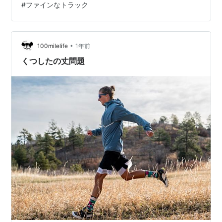
#
ファインなトラック
が山に登るときには一つゴミを拾って帰るというのをし
ていると聞いていたので、改めて今回の企画で色々自分
でも考えてみました。 登山道で気になるところ。 私は家
族登山をしているので、大人だけではなくて子供の目線
•
100milelife
1年前
でも検討。 そもそも、子供を登山に…
くつしたの丈問題