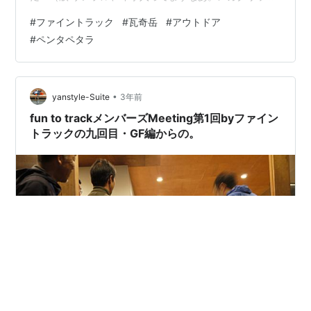
ですって。 という事で神戸発のとうとう出ましたガレー
#
ファイントラック
#
瓦奇岳
#
アウトドア
ジシューズブランド のペンタさんの回ですよ。 多分国内
#
ペンタペタラ
で現状唯一のトレランシューズのハンドメイド、凄い
ね。 ma 久しぶり？ にまともにファイントラックも説明
受けてみたりとか。 ファインポリゴン、クセの塊ですな
あ。 だがしかしうまく使いこなせば武器になりそう。 一
•
yanstyle-Suite
3年前
応 最後のご挨拶会…
fun to trackメンバーズMeeting第1回byファイン
トラックの九回目・GF編からの。