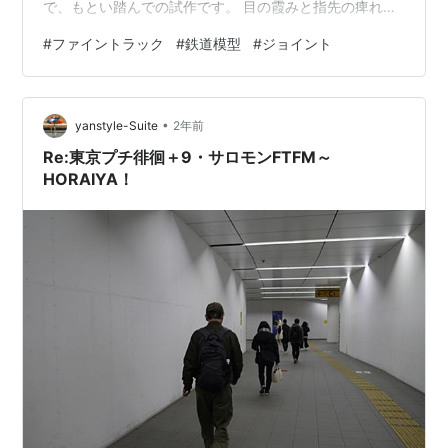
で、もとい踏んでの試作です。 目の霞みと指先の痺れ震
えで本当に細かい作業や刃物は危険で使えませんが、こ
#
ファイントラック
#
鉄道模型
#
ジョイント
の程度ならまあなんとか……でも呆れるくらい時間がかか
って疲れます。 体調不良で集中力がダメなので、採寸ス
ケッチがいいかげんで作図段階で混乱。試作プリントし
•
てから間違いに気づくこと数回。修正に次ぐ修正でやっ
yanstyle-Suite
2年前
となんとか形になりましたが、道床の高さをミスってレ
Re:東京プチ徘徊＋9・サロモンFTFM～
ール面に段差が出来ています。再度…
HORAIYA！