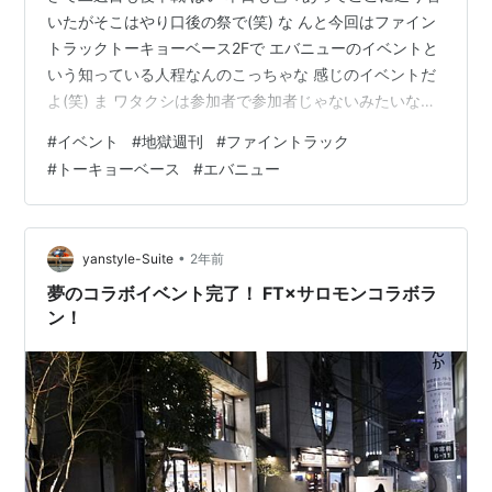
いたがそこはやり口後の祭で(笑) な んと今回はファイン
トラックトーキョーベース2Fで エバニューのイベントと
いう知っている人程なんのこっちゃな 感じのイベントだ
よ(笑) ま ワタクシは参加者で参加者じゃないみたいな立
場なので笑 ちょっと先入りしてFT.N氏と談合笑 そして
#
イベント
#
地獄週刊
#
ファイントラック
開幕ひとはいるからの で こんかいの講師はミスターニク
#
トーキョーベース
#
エバニュー
ワックスでお馴染みオータさん！ まだちゃんと本編が記
録されてないっ う、あたまが オータさん、話が立つし面
白いしギアマニアで山マニアで マヂ面白い！ しかしまあ
FT系のイベント講習会にくる方々の勤勉なこと。 皆様し
•
yanstyle-Suite
2年前
っか…
夢のコラボイベント完了！ FT×サロモンコラボラ
ン！