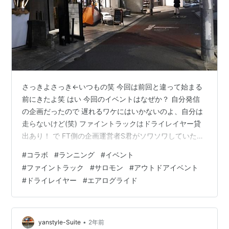
さっきよさっき←いつもの笑 今回は前回と違って始まる
前にきたよ笑 はい 今回のイベントはなぜか？ 自分発信
の企画だったので 遅れるワケにはいかないのよ、自分は
走らないけど(笑) ファイントラックはドライレイヤー貸
出あり！ で FT側の企画運営者S君がソワソワしていたら
サロモンからの 刺客到着！ 挨拶も早々に支度開始！ う
#
コラボ
#
ランニング
#
イベント
ほ サロモン渋谷店側からはランニングシューズ貸出！ こ
#
ファイントラック
#
サロモン
#
アウトドアイベント
こに念願のコラボイベント開催、本当は去年末だったの
#
ドライレイヤー
#
エアログライド
だが天候不順により延期で昨日に。 皆様であいさつしー
てー準備運動したら。 ばびゅーんといってらー！ ふう、
これで自分はお役御免 後は もうここに来るまでにやりき
ったのでグッ…
•
yanstyle-Suite
2年前