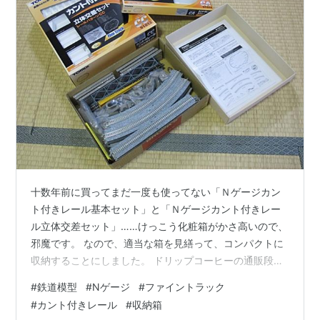
十数年前に買ってまだ一度も使ってない「Ｎゲージカン
ト付きレール基本セット」と「Ｎゲージカント付きレー
ル立体交差セット」……けっこう化粧箱がかさ高いので、
邪魔です。 なので、適当な箱を見繕って、コンパクトに
収納することにしました。 ドリップコーヒーの通販段ボ
ールと菓子箱のふた利用の自作です。 おもったよりコン
#
鉄道模型
#
Nゲージ
#
ファイントラック
パクトにならなかったかなあ、という感じですが、出し
#
カント付きレール
#
収納箱
入れのしやすさ等を考えるとこれがいいところでしょ