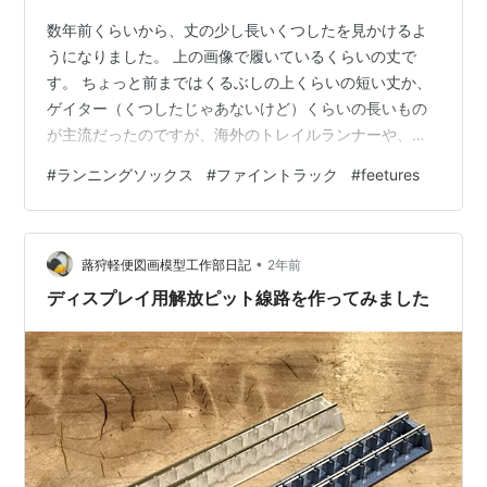
数年前くらいから、丈の少し長いくつしたを見かけるよ
うになりました。 上の画像で履いているくらいの丈で
す。 ちょっと前まではくるぶしの上くらいの短い丈か、
ゲイター（くつしたじゃあないけど）くらいの長いもの
が主流だったのですが、海外のトレイルランナーや、ち
ょっとイケてるランナーさんが履いているのを、ちょい
#
ランニングソックス
#
ファイントラック
#
feetures
ちょい見かけます。 見かけ始めた当初は見慣れないこと
もあり、格好いいとは思っていなかったのですが、最近
段々と「格好いいなー」と思うようになってきた。 とこ
•
ろで、ボクのランニングにおけるソックス事情は「イン
蕗狩軽便図画模型工作部日記
2年前
ナーファクト」一択でした。 ・ 乾きが早い ・ 蒸れない
ディスプレイ用解放ピット線路を作ってみました
＝マメが出来にくい ・ 丈夫 機能性は…