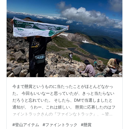
今まで懸賞というものに当たったことがほとんどなかっ
た。 今回もいいなーと思っていたが、きっと当たらない
だろうと忘れていた。 そしたら、DMで当選しましたと
通知が。 うわー、これは嬉しい。 懸賞に応募したのはフ
ァイントラックさんの『ファインなトラック』、～皆で
考える、山と登山道のこれから～という企画。 私は登山
#
登山アイテム
#
ファイントラック
#
懸賞
での保全活動についてのアンケートに答えました。 後輩