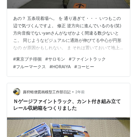
あの？ 五条現着場へ。 を 通り過ぎて・・・ いつもこの
辺で気づくんですよ。 修正 逆方向に進んでいるのを(笑)
方向音痴でないyanさんがなぜかよく間違る数少ないと
こ。 同じようなビジュアルに通路が伸びてる中心が円形
なの が原因かもしれない。 ま それは置いておいて地上
でる すぐサロモン、この時はよくいない(笑) Kさんいた
#
東京プチ徘徊
#
サロモン
#
ファイントラック
ぞ！ んで ファイントラック。 FTもお正月仕様です。 し
#
フルーマークス
#
HORAIYA
#
コーヒー
ばらくぶら下がっていたんだと思いますｗ からの本日の
メイン？ 焼きコテシリーズ jujuっとマスにおしおし、ま
あいい感じじゃないですかね？ FTに満足した後はFMこ
とフルマークスにいって。 そういやこの時とは関係な…
•
蕗狩軽便図画模型工作部日記
2年前
Ｎゲージファイントラック、カント付き組み立て
レール収納箱をつくりました