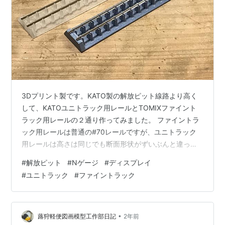
3Dプリント製です。KATO製の解放ピット線路より高く
して、KATOユニトラック用レールとTOMIXファイント
ラック用レールの２通り作ってみました。 ファイントラ
ック用レールは普通の#70レールですが、ユニトラック
用レールは高さは同じでも断面形状がずいぶんと違って
いてスリムで細く見えます。 並べてみると、ずいぶん感
#
解放ピット
#
Nゲージ
#
ディスプレイ
じが違います。ファイントラック用レールの方が狭軌感
#
ユニトラック
#
ファイントラック
が強い感じ。ナロー車両展示向きかもしれません。
•
蕗狩軽便図画模型工作部日記
2年前