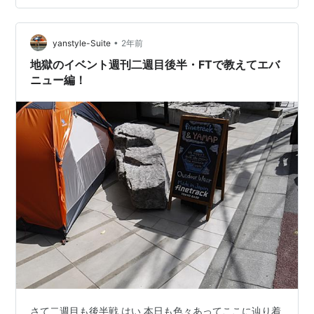
う。 しかしまあ、製品を使って遊ぶこともせず、収納箱
をつくって喜んでいるなんて、ほんと、われながら一体
なにをやっているんだか…… 体調管理； だいぶん楽だけ
•
yanstyle-Suite
2年前
れど、明日4回目外来治療。次回は軽くな…
地獄のイベント週刊二週目後半・FTで教えてエバ
ニュー編！
さて二週目も後半戦 はい 本日も色々あってここに辿り着