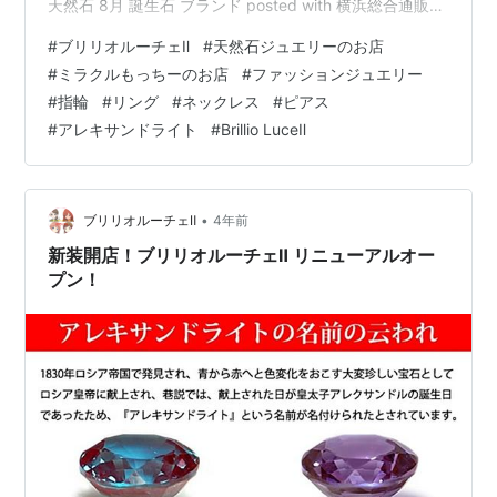
天然石 8月 誕生石 ブランド posted with 横浜総合通販
Gem Stone King ネックレス レディース 18金 天然石 エ
#
ブリリオルーチェⅡ
#
天然石ジュエリーのお店
メラルド 5月誕生石 エメラルド ネックレス オープンハー
#
ミラクルもっちーのお店
#
ファッションジュエリー
ト18金 ホワイトゴールド K18【今だけ代引手数料無料】
#
指輪
#
リング
#
ネックレス
#
ピアス
posted with 横浜総合通販 SUEHIRO ネックレス レディ
#
アレキサンドライト
#
Brillio LuceⅡ
ー…
•
ブリリオルーチェⅡ
4年前
新装開店！ブリリオルーチェⅡ リニューアルオー
プン！