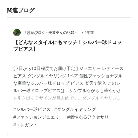
関連ブログ
•
「霊結びログ ‐ 美琴巫女の記録 ‐」
1年前
【どんなスタイルにもマッチ！シルバー球ドロッ
プピアス】
[ 7日から10日程度でお届け予定 ] ジュエリー レディース
ピアス ダングルイヤリング 1ペア 個性ファッショナブル
な豪華なシルバー球ドロップ ピアス 楽天で購入 このシ
ルバー球ドロップピアスは、シンプルながらも華やかさ
を引き出すデザインが魅力的です。ダングルイヤリング
スタイルで、耳元で揺れるシルバー球が印象的で、動き
#
シルバー球ピアス
#
ダングルイヤリング
が加わることで一層華やかになります。どんなスタイル
#
ファッションジュエリー
#
個性あるアクセサリー
にも合わせやすく、カジュアルにもエレガントにも対応
#
エレガント
できるため、デイリー使いから特別な日のコーディネー
トまで幅広く活躍してくれます。個性を引き立てる、ま