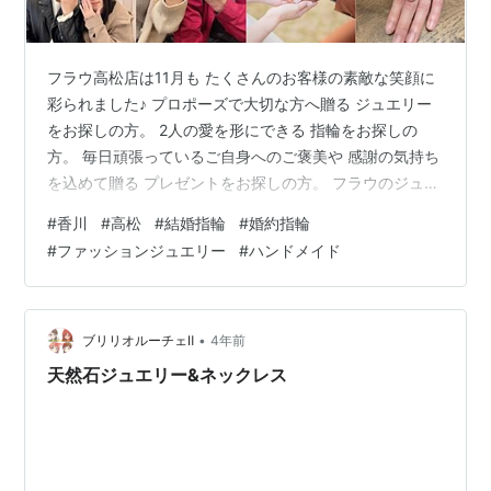
フラウ高松店は11月も たくさんのお客様の素敵な笑顔に
彩られました♪ プロポーズで大切な方へ贈る ジュエリー
をお探しの方。 2人の愛を形にできる 指輪をお探しの
方。 毎日頑張っているご自身へのご褒美や 感謝の気持ち
を込めて贈る プレゼントをお探しの方。 フラウのジュエ
リーを通して 様々なお客様の素敵な笑顔を 拝見すること
#
香川
#
高松
#
結婚指輪
#
婚約指輪
ができました！ これからも皆さまが笑顔になれる ジュエ
#
ファッションジュエリー
#
ハンドメイド
リーをフラウから たくさんお届けできればと思います。
フラウで出逢えたすべてのお客様の幸せを デザイナー、
職人一同心から願っております…♡ /designers &
craftsmans
•
ブリリオルーチェⅡ
4年前
天然石ジュエリー&ネックレス