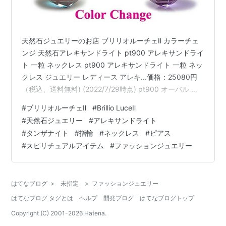
天然石ジュエリーのお店 ブリリオルーチェⅡ カラーチェ
ンジ 天然石アレキサンドライト pt900 アレキサンドライ
ト 一粒 ネックレス pt900 アレキサンドライト 一粒 ネッ
クレス ジュエリー レディース アレキ...価格：25080円
（税込、送料無料) (2022/7/29時点) pt900 オーバル ア
レキサンドライト & ダイヤモンド リング pt900 オーバ
#
ブリリオルーチェⅡ
#
Brillio LuceⅡ
ル アレキサンドライト & ダイヤモンド リング エタ...価
#
天然石ジュエリー
#
アレキサンドライト
格：45980円（税込、送料無料) (2022/7/29時点) 超希少
#
タンザナイト
#
指輪
#
ネックレス
#
ピアス
石 Pt900 グランディディエライト オーバルカット ダイ
#
スピリチュアルアイテム
#
ファッションジュエリー
ヤモンド プラチナ ネックレス 超…
はてなブログ
>
未指定
>
ファッションジュエリー
はてなブログ タグとは
ヘルプ
開発ブログ
はてなブログトップ
Copyright (C) 2001-
2026
Hatena.