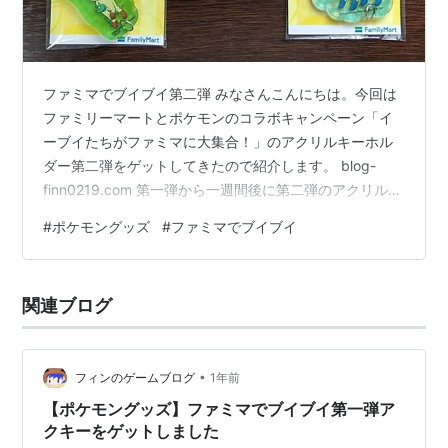
ファミマでブイブイ第二弾 みなさんこんにちは。今回は
ファミリーマートとポケモンのコラボキャンペーン「イ
ーブイたちがファミマに大集合！」のアクリルキーホル
ダー第二弾をゲットしてきたので紹介します。 blog-
finn0219.com 第一弾から一週間後に第二弾のアクリルキ
ーホルダーが追加されました。 ◆目次◆ ファミマでブイ
#
ポケモングッズ
#
ファミマでブイブイ
ブイ第二弾 キャンペーンについて 今回の戦利品 おわり
に ◆◆◆◆ キャンペーンについて www.family.co.jp 今
回のキャンペーンはコンビニのファミリーマートで一定
関連ブログ
数の対象商品を購入するとおまけのアクリルキーホルダ
ーが貰えるという内容です。正式キャンペーン名称は
「…
•
フィンのゲームブログ
1年前
【ポケモングッズ】ファミマでブイブイ第一弾ア
クキーをゲットしました