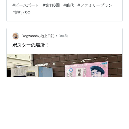
割引率や空室待ちの状況は同じようです。 ピースボート
#
ピースボート
#
第116回
#
船代
#
ファミリープラン
では世界一周クルーズなら大人1名につき未就学児が1名
#
旅行代金
無料になるファミリープランがあります。たとえば夫婦2
名と未就学児2名の合計4名で乗船しても船代は大人2人分
だけで乗船出来ます。
•
Dogwoodの池上日記
3年前
ポスターの場所！