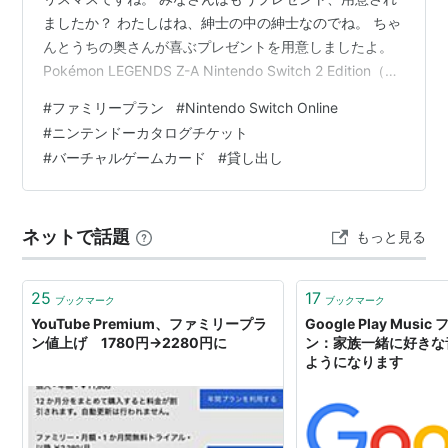
ましたか？ わたしはね、紳士の中の紳士なのでね。 ちゃ
んとうちの奥さんが喜ぶプレゼントを用意しましたよ。
Pokémon LEGENDS Z-A Nintendo Switch 2 Edition（ポ
ケモン レジェンズ ゼットエー） -Switch2 任天堂
#
ファミリープラン
#
Nintendo Switch Online
Amazon Pokémon LEGENDS Z-A|オンラインコード版
#
ニンテンドーカタログチケット
任天堂 Amazon ポケモンZAｪｪｪｪｪ わぁお、最新作ねジョ
#
バーチャルゲームカード
#
貸し出し
ージ！ ﾝﾌｰﾌ、そうだろうナンシー。このジョージ・マケ
ドニア、流行にはビンカンだからね！(20…
ネットで話題
もっと見る
25
17
ブックマーク
ブックマーク
YouTube Premium、ファミリープラ
Google Play Mus
ン値上げ 1780円→2280円に
ン：家族一緒に好きな
ようになります