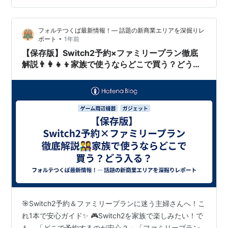
Superでできること Duolingo MAXの料金プラン MAXで
できること 割引キャンペーン時期の課金がおすすめ。 無
フォルテつくば最新情報！— 話題の新商業エリアを深掘りレ
料から始めて現在はMAXを利用中。 関連記事…
•
ポート
1年前
【保存版】Switch2予約×ファミリープラン徹底
解説👨‍👩‍👧‍👦家族で使うならどこで買う？どう入
る？
🎯Switch2予約＆ファミリープランに迷う主婦さんへ！こ
れ1本で安心ガイド✨ 🎮Switch2を家族で楽しみたい！で
も、「どこで予約するのが安心？」「ファミリープラン