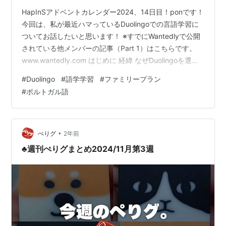
HapInSアドベントカレンダー2024、14日目！ponです！
今回は、私が最近ハマっているDuolingoでの言語学習に
ついてお話したいと思います！ ※すでにWantedlyで公開
されている他メンバーの記事（Part 1）はこちらです。
www.wantedly.com はじめに 経緯 なぜDuolingoを選ん
だのか？ ゲーム感覚で続けられる 費用対効果が高い 多
#
Duolingo
#
語学学習
#
ファミリープラン
様な言語に対応 ポルトガル語を始めたきっかけ Duolingo
#
ポルトガル語
で学んで変わったこと 発音 文法 語彙力 集中力 Duolingo
での学習でこんなことができるようになった！ まとめ は
じめに 実は、私たちの会社（の一部）では、ある…
•
ぺりグ
2年前
♣週刊ぺりグまとめ2024/11月第3週