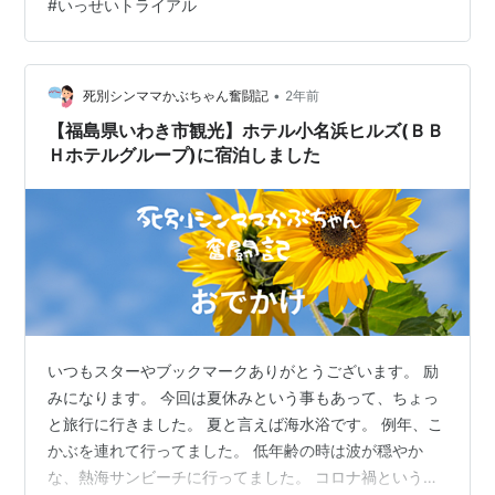
#
いっせいトライアル
るんよ スマブラが苦手 すべての任天堂タイトルが好きと
いうわけではなくても スプラトゥーン3のリタイアとと
もに、遠のくニンテンドースイッチ あたしはもともと個
人でSwitchオンラインに加入し、…
•
死別シンママかぶちゃん奮闘記
2年前
【福島県いわき市観光】ホテル小名浜ヒルズ(ＢＢ
Ｈホテルグループ)に宿泊しました
いつもスターやブックマークありがとうございます。 励
みになります。 今回は夏休みという事もあって、ちょっ
と旅行に行きました。 夏と言えば海水浴です。 例年、こ
かぶを連れて行ってました。 低年齢の時は波が穏やか
な、熱海サンビーチに行ってました。 コロナ禍というこ