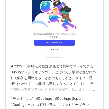
▲2025年3月時点の画面 最後まで無料でプレイできる
Duolingo（デュオリンゴ）。とはいえ、学習が進むにつ
れて解答を間違えることが増えてくると、ライフ（旧
HP［ハート］）の消耗も激しくなってきてしまい、ライ
フ無限の有料プランに入るかどうか迷い始めます。この
記事では、比較検討用に、有料プラン「Super」と
#
デュオリンゴ
#
Duolingo
#
Duolingo Super
「MAX」の料金と違いについてまとめました。（2025年
#
Duolingo Max
#
有料プラン
#
ファミリープラン
4月時点の金額です） Duolingo Superの料金プラン