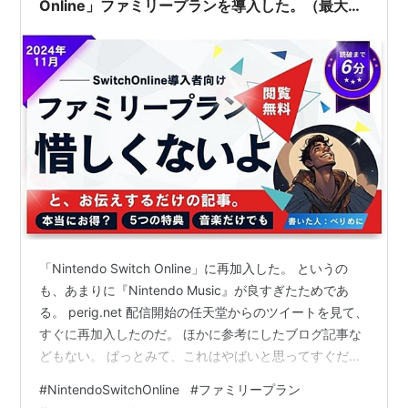
Online」ファミリープランを導入した。（最大8
アカウントの恩恵）
「Nintendo Switch Online」に再加入した。 というの
も、あまりに『Nintendo Music』が良すぎたためであ
る。 perig.net 配信開始の任天堂からのツイートを見て、
すぐに再加入したのだ。 ほかに参考にしたブログ記事な
どもない。 ぱっとみて、これはやばいと思ってすぐだっ
た。 スプラトゥーン3のリタイアとともに、遠のくニン
#
NintendoSwitchOnline
#
ファミリープラン
テンドースイッチ 5つの基本サービスだけでも元が取れ