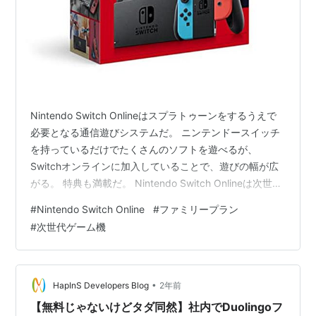
Nintendo Switch Onlineはスプラトゥーンをするうえで
必要となる通信遊びシステムだ。 ニンテンドースイッチ
を持っているだけでたくさんのソフトを遊べるが、
Switchオンラインに加入していることで、遊びの幅が広
がる。 特典も満載だ。 Nintendo Switch Onlineは次世代
スイッチにおいても引き続き利用できることが発表され
#
Nintendo Switch Online
#
ファミリープラン
ている。 ぺりグではこれまでもこれからも、次世代機ふ
#
次世代ゲーム機
くめ大注目のニンテンドースイッチの話題を扱ってい
く。いちおうゲームブログなので。 ①NintendoMusicが
良すぎたので軽くまとめてヘビーに使っていく perig.net
◆こんなアプリをぽん…
•
HapInS Developers Blog
2年前
【無料じゃないけどタダ同然】社内でDuolingoフ