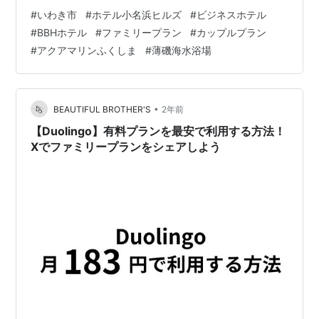
ともあり、低価格で旅行に行けてました。
#
いわき市
#
ホテル小名浜ヒルズ
#
ビジネスホテル
kabuchan225.com 今はインバウンド需要があり、熱海
#
BBHホテル
#
ファミリープラン
#
カップルプラン
は低価格帯で宿泊できなくなり・・・。 茨城の海
#
アクアマリンふくしま
#
薄磯海水浴場
へ・・・。 kabuchan225.com 今年もどこに行こうか考
えていたら、息子が海が楽しいという話をしていたよう
でそれに影響を受けた友達が一緒に行きたいという事
に・・・。 話し合いの結果…
•
BEAUTIFUL BROTHER'S
2年前
【Duolingo】有料プランを最安で利用する方法！
Xでファミリープランをシェアしよう