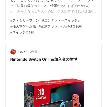
って結局お得なの？」と、情報がありすぎてわからな
い…💦 そんなあなたのために、この記事ではSwitch2の
予約先比較・ファミリープランの使い方・お得な加入方
#
ファミリープラン
#
ニンテンドースイッチ2
法までを完全網羅💡 🌟最後まで読めば、Switch2の予約
#
任天堂ゲーム機
#
家族プラン
#
Switch2予約
もファミリープランも「もう迷わない」状態になれま
#
スイッチ2予約
す！主婦目線でわかりやすく、子どもや家族とのプレイ
にもぴったりの情報を詰め込んでいるので、家族ゲーマ
ーさん必見です👨‍👩‍👧‍👦✨ (この記事には一部プロモーシ
ョンが含ま…
•
ぺりグ
2年前
Nintendo Switch Online加入者の愉悦