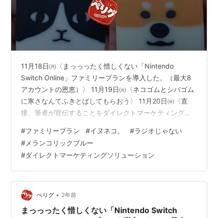
11月18日㈪〈まっっったく惜しくない「Nintendo
Switch Online」ファミリープランを導入した。（最大8
アカウントの恩恵）〉 11月19日㈫〈ネコゴムとシバゴム
に寒さなんてふきとばしてもらおう〉 11月20日㈬〈直
接、筆者が宣伝することをダイレクトマーケティングと
は言わないらしい〉 11月21日㈭〈〔ラジオじゃな
#
ファミリープラン
#
イヌネコ。
#
ラジオじゃない
い.ep4〕今月からだいたい中旬くらいの水曜日にラジオ
#
メランコリックブルー
じゃない更新です。（おや、今日は木曜日……？）〉 11
#
ダイレクトマーケティングソリューション
月22日㈮〈メランコリックという言葉の意味を辞書で引
いてくれ〉 11月18日㈪〈まっっったく惜しくない
「Nintendo Switch Online」ファミリー…
•
ぺりグ
2年前
まっっったく惜しくない「Nintendo Switch