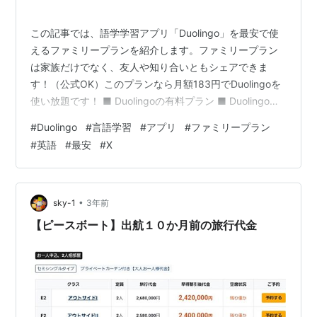
この記事では、語学学習アプリ「Duolingo」を最安で使
えるファミリープランを紹介します。ファミリープラン
は家族だけでなく、友人や知り合いともシェアできま
す！（公式OK）このプランなら月額183円でDuolingoを
使い放題です！ ■ Duolingoの有料プラン ■ Duolingo
SUPERの価格一覧 ■ Duolingoファミリープランのメンバ
#
Duolingo
#
言語学習
#
アプリ
#
ファミリープラン
ー募集方法 X(旧Twitter)で学習仲間を募集する ■
#
英語
#
最安
#
X
Duolingoファミリープランへの招待方法・入り方 無料ト
ライアル期間中に年間料金の2,200円を送ってもらう ■
アプリでメンバー追加→相手に招待リンクを送信 ■ 招待
リンクからフ…
•
sky-1
3年前
【ピースボート】出航１０か月前の旅行代金