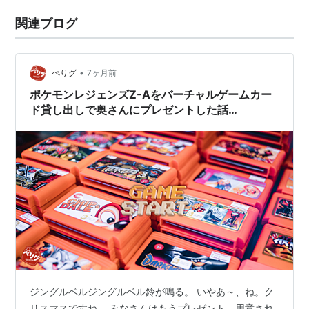
関連ブログ
•
ぺりグ
7ヶ月前
ポケモンレジェンズZ-Aをバーチャルゲームカー
ド貸し出しで奥さんにプレゼントした話
【「Nintendo Switch Online」ファミリープラン
の恩恵】
ジングルベルジングルベル鈴が鳴る。 いやあ～、ね。ク
リスマスですね。 みなさんはもうプレゼント、用意され