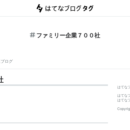
ファミリー企業７００社
連ブログ
社
はてな
はてな
はてな
Copyrig