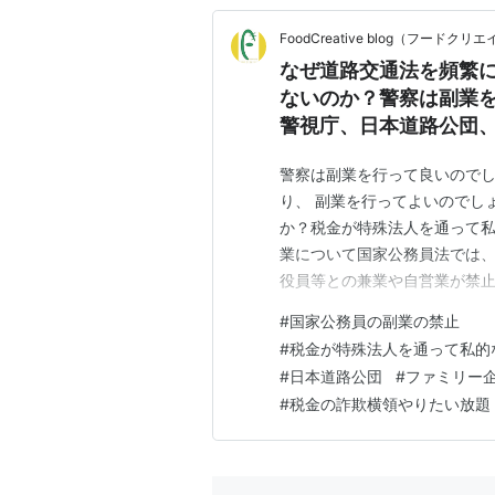
FoodCreative blog（フード
なぜ道路交通法を頻繁
ないのか？警察は副業
警視庁、日本道路公団、
税金が特殊法人を通っ
警察は副業を行って良いので
り、 副業を行ってよいのでし
か？税金が特殊法人を通って私
業について国家公務員法では
役員等との兼業や自営業が禁止
条で規定されています。消さ
#
国家公務員の副業の禁止
最低な理由がやばすぎる…そ
#
税金が特殊法人を通って私的
#
日本道路公団
#
ファミリー
#
税金の詐欺横領やりたい放題