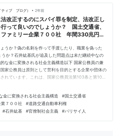
•
クリエイティブ ブログ）
2年前
に法改正するのにスパイ罪を制定、法改正し
を行って良いのでしょうか？ 国土交通省、
ファミリー企業７００社 年間330兆円の
て私的な金に変換される社会主義構造
しょうか？偽の名刺を作って手渡したり、職業を偽った
ょうか？石井紘基氏が追及した問題点は未だ継続中なの
的な金に変換される社会主義構造以下 国家公務員の兼
、国家公務員は原則として営利を目的とする企業や団体の
されています。これは、国家公務員法第103条と第104
れる前に見て…【ついに判明】国交省がトヨタを潰したい
のとんでもない実態とは【ゆっくり解説】
な金に変換される社会主義構造
#
国土交通省
企業７００社
#
道路交通自動車利権
#
石井紘基
#
官僚制社会主義
#
パリサイ人