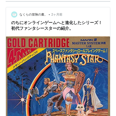
ーズ Vol.32 ファンタシースター コンプリートコレクシ
ョン』に移植版が収録されている。
•
なくらの冒険の書。
2ヶ月前
セガ・マークIII版は2009年4月21日よりWiiのバーチャ
のちにオンラインゲームへと進化したシリーズ！
ルコンソールでも配信されている。
初代ファンタシースターの紹介。
また、『SEGA AGES 2500シリーズ Vol.1 ファンタシー
スター generation:1』のタイトルでリメイク版が
PlayStation 2で2003年8月28日に発売された。
「ファンタシースター コンプリートコレクション」
「ファンタシースター generation:1」はPlayStation 2
アーカイブスで配信されている。
関連商品
ファンタシースター復刻版 MD
【メガドライブ】
出版社/メーカー:
セガ
発売日:
1994/04/02