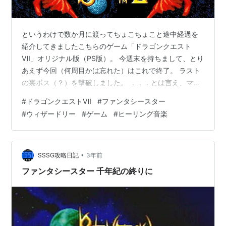
というわけで数か月に渡ってちょこちょこと途中経過を
紹介してきましたこちらのゲーム「ドラゴンクエスト
Ⅶ」オリジナル版（PS版）。 今週末を持ちまして、とり
あえず今回（何周目かは忘れた）はこれで終了。 ラスト
の裏ボス（？）を撃破しました。 ．．．とは言え、マジ
でこいつら裏ボスにしちゃ、組み易しなんだよな
#
ドラゴンクエストⅦ
#
ファンタシースター
ぁ．．． 絶対に出る順番間違えてるもの。 この神様の方
#
ウィザードリー
#
ゲーム
#
ヒーリング音楽
が精霊4人がかりよりも強いのに、「この後」に４精霊が
出てくるわけだから、必然的に対神様の時よりもレベル
が上がっちゃってるわけで、油断しなければ負けるわけ
がなかろうと。 と言ってもまあ、「油断しなければ」と
•
SSSG攻略日記
3年前
言っている時点で、実は対４精霊って「だいち…
ファンタシースター 千年紀の終りに