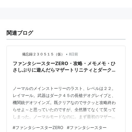
ガ・マークIII用RPG。
ファンタシースターシリーズ
の第1作目。
概要
関連ブログ
SFとファンタジーを融合させたような世界観、4メガビ
ットの大容量カートリッジを生かしたグラフィック、ア
•
備忘録２３０５１５（仮）
8日前
ニメーションで動くモンスター、メモリーバックアップ
ファンタシースターZERO・攻略・メモメモ・ひ
によるセーブシステムなどが特徴で、当時としては先進
さしぶりに遊んだらマザートリニティとダークフ
的な作品だった。フィールドはドラゴンクエストシリー
ァルスに勝てないんですけど！
ズのような見下ろし視点で、ダンジョンではウィザード
リィのような疑似3Dのダンジョンに切り替わる。3Dダ
ノーマルのメインストーリーのラスト、レベルは２２。
レイマール。武器はダーク４５の長槍デオグレイブと、
ンジョンでの非常に滑らかなスクロールも特徴で、プロ
機関銃デオツインズ。既クリアなのでサクッと攻略終わ
グラミングは後に『ソニック・ザ・ヘッジホッグ』を手
らせよ～と思っていたのですが、全然勝てなくて笑って
がける中裕司が担当していた。戦闘はオーソドックスな
しまった。ノーマルモードなのに。まず最初のマザーに
コマンド選択式のターン制戦闘システム。
勝てない。三体のマザーピースは法撃と近接のものを破
#
ファンタシースターZERO
#
ファンタシースター
主人公はアリサ・ランディール。第1惑星パルマのカミ
壊する。スーパーハードだと近接ピースが攻撃力が低い