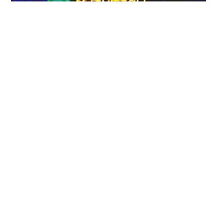
海外タイトル: Phantasy Star IV収録タイトル: SEGA
AGES／ファンタシースターコレクション（SS版）発売
日: 1993年12月17日／1998年4月2日（SS版）販売: セガ
機種: メガドライブ／セガサターン（SS版）ジャンル:
RPG価格: 8800円／4800円（SS版）製品番号: G-5524
／GS-9186（SS版） シリーズの4作目。ナンバリングは
#
メガドライブ
#
メガドライブミニ
されていないが、正統な続編でこれがシリーズ完結作と
#
ファンタシースター
#
セガ
#
レトロゲーム
なる。ナンバリングを外したのは、前作のⅢと話が繋がら
ないことと、シリーズが初めての人にも気兼ねなく遊ん