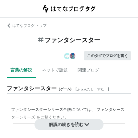
はてなブログ トップ
ファンタシースター
このタグでブログを書く
言葉の解説
ネットで話題
関連ブログ
ファンタシースター
(
ゲーム
)
【
ふぁんたしーすたー
】
ファンタシースターシリーズ全般
については、
ファンタシース
ターシリーズ
をご覧ください。
解説の続きを読む
セガ（SEGA）より1987年12月20日に発売されたセ