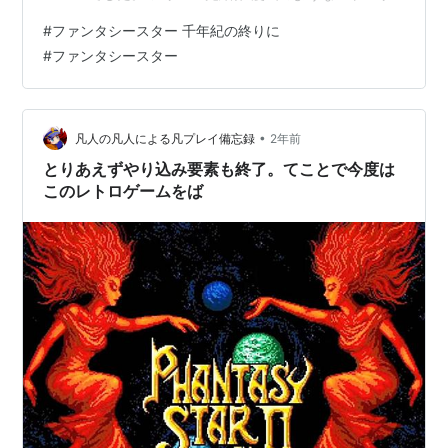
ー演出！ コンビネーション攻撃！ ハンターズギルド！
#
ファンタシースター 千年紀の終りに
「そうだん」コマンド！ マシンバトル！ 過去作ネタが満
#
ファンタシースター
載！ 気になった点 マシンバトルが難しい ルディとファ
ルの関係について まとめ シリーズ完結作 ファンタシー
スター千年紀の終りに（以下ファンタシースター4）は、
1993年にセガからメガドライブ用ソフトとして発売され
•
凡人の凡人による凡プレイ備忘録
2年前
たゲームです。 …
とりあえずやり込み要素も終了。てことで今度は
このレトロゲームをば