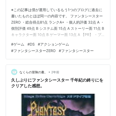
※この記事は僕が運用しているもう1つのブログに過去に
書いたものとほぼ同一の内容です。 ファンタシースター
ZERO ・総合得点81点 ランクA+ ・個人的評価 32点 A ・
個別評価 49点 B システム面 15点 A ストーリー面 11点 B
キャラクター面 10点 B ゲーマー面 13点 A 【PR】 ・プ
レイ作品 ファンタシースターZERO ・どんなゲーム？ フ
#
ゲーム
#
DS
#
アクションゲーム
ァンタシースターオンライン(以下FSO)の流れを汲み取り
#
ファンタシースターZERO
#
ファンタシースター
つつ、DS用に作られたFSOとは一味違うアニメチックな
ファンタシースターです。世界観、ストーリー、キャラ
クターなどすべての要素を一新。 3種族14タイプのキャ
ラクターから自分の…
•
なくらの冒険の書。
2年前
久しぶりにファンタシースター 千年紀の終りにを
クリアした感想。