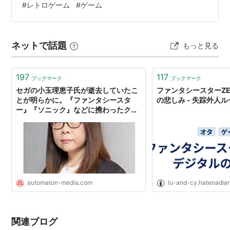
#
レトロゲーム
#
ゲーム
ニート居住区で兄の死を看取る。そこから物語は始ま
ので残すんだけど。ピースが鳴動し始めたら距離をとっ
て回復回復。がんばるんだけど歩いてるときに攻撃を喰
り、しゃべるジャコウネコのミャウ、勇猛果敢な戦士の
らう、喰らってる最中に上空からのビームでだいたい死
タイロン、優秀なエスパーと言われるルツの3人ととも
ネットで話題
もっと見る
んでしまう。上空からのビームをかわそうと歩いている
に兄の仇ラ・シークを目指していく。ストーリーも4作
ときに、腕振り下ろしが来て思わず反応して転がって
目にまで影響するほどの出来であり、非常に完成度の高
し…
197
117
ブックマーク
ブックマーク
いゲームともいえる。
セガの小玉理恵子氏が逝去していたこ
ファンタシースターZ
続編の『
ファンタシースターII 還らざる時の終わりに
』
とが明らかに。『ファンタシースタ
の悲しみ - 失踪外人
ー』『ソニック』などに携わったクリ
『
時の継承者 ファンタシースターIII
』『
ファンタシース
エイター - AUTOMATON
ター 千年紀の終りに
』とあわせて初期4部作と呼ばれて
いる。
移植・リメイクなど
1994年4月2日にメガドライブで復刻版が発売。セガサ
automaton-media.com
lu-and-cy.hatenadiar
ターンで1998年4月2日に発売された『SEGA AGES フ
ァンタシースターコレクション』、PlayStation 2で
関連ブログ
2008年3月24日に発売された『SEGA AGES 2500シリ