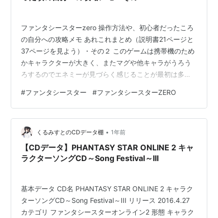
ファンタシースターzero 操作方法や、初心者だったころ
の自分への攻略メモ あれこれまとめ（説明書21ページと
37ページを見よう）・その２ このゲームは携帯機のため
かキャラクターが大きく、またマグや他キャラがうろう
ろするのでエネミーが見づらく感じることが最初は多い
ですが、攻撃しながら、特に三段攻撃の際、繰り出しつ
#
ファンタシースター
#
ファンタシースターZERO
つ若干視点を回して、斜めから見るようにすると視認し
やすくなります。慣れてくると、攻撃しながら周囲のエ
ネミーを見渡すように視点を回転させて、殴っている最
•
中に背後のポボマー（廃棄都市のカエル）が吐き出す爆
くるみすとのCDデータ棚
1年前
弾を攻撃を中断して躱したり、といったこともできるよ
【CDデータ】PHANTASY STAR ONLINE 2 キャ
うになります。 これらの操作がさらに…
ラクターソングCD～Song Festival～III
基本データ CD名 PHANTASY STAR ONLINE 2 キャラク
ターソングCD～Song Festival～III リリース 2016.4.27
カテゴリ ファンタシースターオンライン2 形態 キャラク