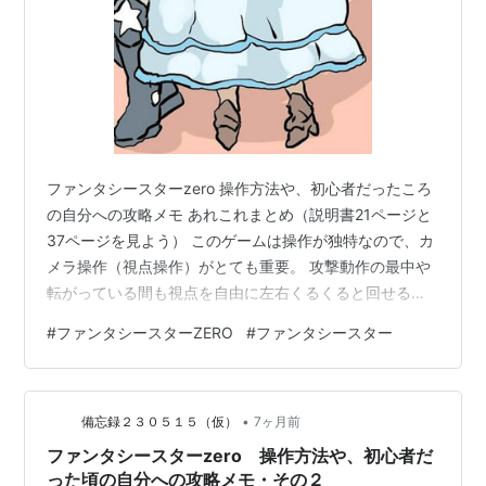
ファンタシースターzero 操作方法や、初心者だったころ
の自分への攻略メモ あれこれまとめ（説明書21ページと
37ページを見よう） このゲームは操作が独特なので、カ
メラ操作（視点操作）がとても重要。 攻撃動作の最中や
転がっている間も視点を自由に左右くるくると回せるの
で、敵一体を殴りながらキャラは正面を向いたまま背後
#
ファンタシースターZERO
#
ファンタシースター
から迫るほかの敵を見ることもできます。動作中に視点
を回して他の敵に気を配り、敵が複数でも目で追いなが
ら対応すれば被弾がかなり減ります。多くの敵は攻撃に
•
インターバルがあり、方向転換にもすこし時間がかかる
備忘録２３０５１５（仮）
7ヶ月前
ようになっているので、ロックオンせず走って視点を回
ファンタシースターzero 操作方法や、初心者だ
しながら敵を画面の真ん中に据え回り…
った頃の自分への攻略メモ・その２