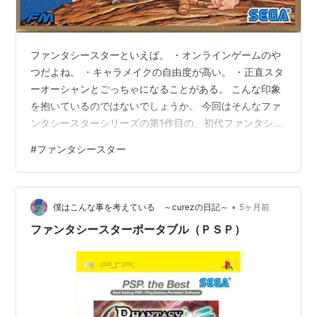
メディア:
Video Game
クリック
: 1回
この商品を含むブログを見る
ファンタシースターといえば。 ・オンラインゲームのや
つだよね。 ・キャラメイクの自由度が高い。 ・正直スタ
SEGA AGES ファンタシースターコレクシ
ーオーシャンとごっちゃになることがある。 こんな印象
ョン
を抱いているのではないでしょうか。 今回はそんなファ
出版社/メーカー:
セガ
ンタシースターシリーズの第1作目の、初代ファンタシー
発売日:
1998/04/02
スターの紹介をしていきます。 初代ファンタシースター
#
ファンタシースター
メディア:
Video Game
は、1987年12月20日に、セガ・マークIIIにて発売されま
クリック
: 8回
した。 初期シリーズはオンラインゲームではなく、ドラ
この商品を含むブログ (1件) を見る
クエやFFのような、オフラインのRPGとして始まりまし
•
た。 大体のあらすじ 主人公は女の子 宇宙を駆ける冒険
僕はこんな事を考えている ～curezの日記～
5ヶ月前
SEGA AGES 2500 シリーズ Vol.1
初代の魔法の名称は「マジック」 滑らかに動く3Dダンジ
ファンタシースターポータブル（ＰＳＰ）
PHANTASY STAR generation:1
ョン 初…
限定版
出版社/メーカー:
セガ
発売日:
2003/08/28
メディア:
付属品
購入
: 1人
クリック
: 2回