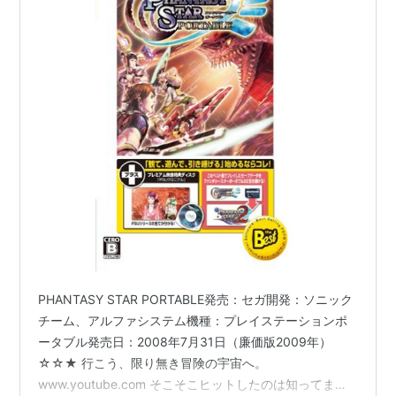
この商品を含むブログ (4件) を見る
SEGA AGES 2500 シリーズ Vol.1
PHANTASY STAR generation:1
通常版
出版社/メーカー:
セガ
発売日:
2003/08/28
メディア:
Video Game
この商品を含むブログを見る
SEGA AGES 2500シリーズ
Vol.32 ファンタシースター コン
プリートコレクション
PHANTASY STAR PORTABLE発売：セガ開発：ソニック
出版社/メーカー:
セガ
チーム、アルファシステム機種：プレイステーションポ
発売日:
2008/03/27
ータブル発売日：2008年7月31日（廉価版2009年）
メディア:
Video Game
☆☆★ 行こう、限り無き冒険の宇宙へ。
購入
: 1人
クリック
: 31回
www.youtube.com そこそこヒットしたのは知ってまし
この商品を含むブログ (33件) を見る