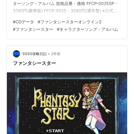
ターソング・アルバム 規格品番・価格 FFCP-0025SP・
3740円(豪華版) FFCP-0025・3080円(通常盤) ※公式サ
イト参考PSOはだいたい2っぽいですが、2だけでもオン
#
CDデータ
#
ファンタシースターオンライン2
ラインだけでもないのが迷いどころです(？) 収録曲リス
#
ファンタシースター
#
キャラクターソング・アルバム
ト 1.プロローグ (ミニドラマ) 2.豪華絢爛ラビアンローズ
歌:カトリ(CV.桑島法子) 3.武麗舞クロステンド 歌:アザナ
ミ(CV.中原麻衣…
•
SSSG攻略日記
2年前
ファンタシースター