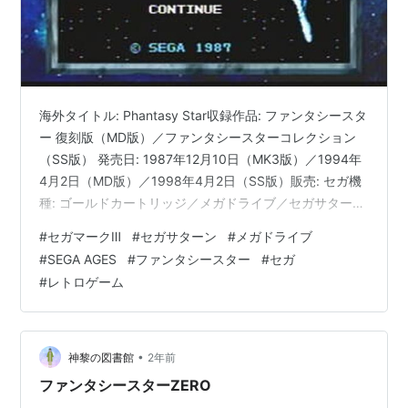
海外タイトル: Phantasy Star収録作品: ファンタシースタ
ー 復刻版（MD版）／ファンタシースターコレクション
（SS版） 発売日: 1987年12月10日（MK3版）／1994年
4月2日（MD版）／1998年4月2日（SS版）販売: セガ機
種: ゴールドカートリッジ／メガドライブ／セガサターン
ジャンル: RPG価格: 6000円（MK3版）／4800円（MD
#
セガマークⅢ
#
セガサターン
#
メガドライブ
版・SS版）型番: G-1341（MK3版）／G-4353（MD版）
#
SEGA AGES
#
ファンタシースター
#
セガ
／GS-9186（SS版） セガの看板RPG「ファンタシースタ
#
レトロゲーム
ー」シリーズの1作目である、セガが初めて自社から送り
出したRPGでもある。「ドラゴンクエスト」を…
•
神黎の図書館
2年前
ファンタシースターZERO