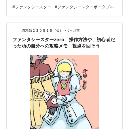
たが、私は初挑戦。 元になった「ファンタシースターオ
#
ファンタシースター
#
ファンタシースターポータブル
ンライン」は私にとっても初のオンラインＲＰＧで、Ｄ
Ｃ（ドリームキャスト）版、ＧＣ（ゲームキューブ）版
とメチャメチャやってました。そうね、テレホーダイと
•
かあの時代の人しか知らないでしょうね。当時はネット
備忘録２３０５１５（仮）
6ヶ月前
回線と電話回線が同一だったので、夜の１１時から朝ま
ファンタシースターzero 操作方法や、初心者だ
で定額みたいなプラン…
った頃の自分への攻略メモ 視点を回そう