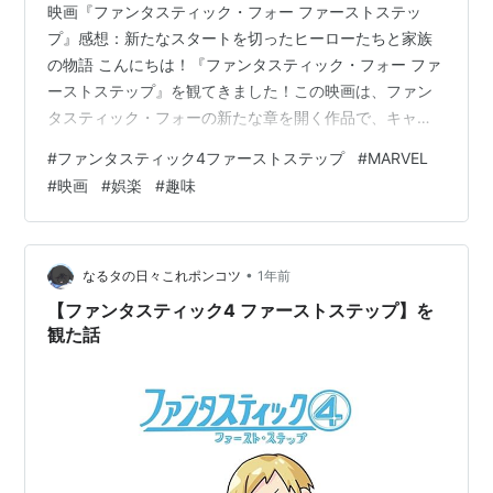
映画『ファンタスティック・フォー ファーストステッ
プ』感想：新たなスタートを切ったヒーローたちと家族
の物語 こんにちは！『ファンタスティック・フォー ファ
ーストステップ』を観てきました！この映画は、ファン
タスティック・フォーの新たな章を開く作品で、キャラ
クターたちの成長や家族としての絆が描かれています。
#
ファンタスティック4ファーストステップ
#
MARVEL
早速、感想をシェアしたいと思います。 ストーリーはテ
#
映画
#
娯楽
#
趣味
ンポ良く進む 映画は、リード（Mr.ファンタスティック）
とスー（インヴィジブル・ウーマン）が子供を持つとこ
ろからスタート。すでに知っているキャラクターたちの
特性や過去に触れつつも、無駄な説明は最小限に抑えら
•
なるタの日々これポンコツ
1年前
れており、ストーリーがぐんぐん進んでい…
【ファンタスティック4 ファーストステップ】を
観た話