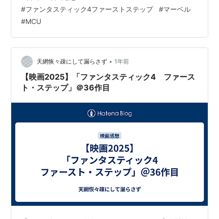
リア・ガーナー天才科学者のリードら4人は、宇宙探索中
#
ファンタスティック4ファーストステップ
#
マーベル
の事故によってそれぞれ特殊な能力を得て、人々を救う
#
MCU
ヒーロー"ファンタスティック・フォー"となった。そん
な彼らが守る地球に、ある日突然、宇宙神ギャラクタス
の使者シルバー・サーファーが現れ…
•
天網恢々疎にして漏らさず
1年前
【映画2025】「ファンタスティック4 ファース
ト・ステップ」＠36作目