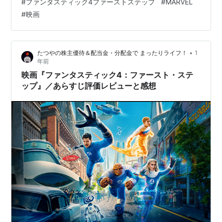
#
ファンタスティック4ファーストステップ
#
MARVEL
めちゃいます。 あらすじ 宇宙でのミッション中に事故
#
映画
で、特殊能力を得てしまった4人の宇宙飛行士身体がゴム
のように伸縮自在になるリード自身の身体を透明化さ
せ、目に見えないエネルギーを操る事ができるスー炎を
•
たつやの株主優待＆配当金・分配金で まったりライフ！
1
操り、空をも飛べるジョニー岩のような強固な肉体と怪
年前
力を持つベン 突如シルバーサーファー…
映画『ファンタスティック4：ファースト・ステ
ップ』／あらすじ評価レビューと感想