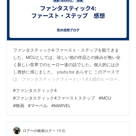
ファンタスティック4:ファースト・ステップを観てきま
した。MCUとしては、珍しい他の作品との絡みが無い全
く新しい世界でのヒーロー達の話でした。個人的には少
し微妙に感じました。 youtu.be あらすじ このアースで
は、ファンタスティックフォーという4人組のヒーローが
活躍をしていた。そんなある日、シルバーサーファーが
#
ファンタスティック4
現れ。 ネタバレ少なめの感想 新しいヒーローが登場する
#
ファンタスティック4ファーストステップ
#
MCU
作品。だけど、最初の方で、番組風にヒーロー紹介が簡
#
映画
#
マーベル
#
MARVEL
単に終わり、誕生経緯も早く終わる。そして、もうすで
にヒーローとして活動しており、世間に知れ渡ってる状
態である。そこから進んでいくのだが、正直キャラの掘
り下げが個人的に足りなく感じ…
•
ロアーの映画ログ
1年前