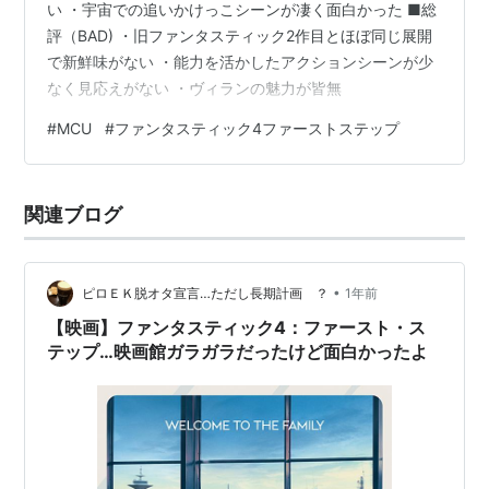
い ・宇宙での追いかけっこシーンが凄く面白かった ■総
評（BAD) ・旧ファンタスティック2作目とほぼ同じ展開
で新鮮味がない ・能力を活かしたアクションシーンが少
なく見応えがない ・ヴィランの魅力が皆無
#
MCU
#
ファンタスティック4ファーストステップ
関連ブログ
•
ピロＥＫ脱オタ宣言…ただし長期計画 ？
1年前
【映画】ファンタスティック4：ファースト・ス
テップ…映画館ガラガラだったけど面白かったよ