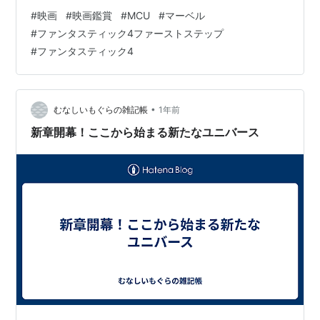
ってないみたい） ランキング参加中gooからきました
#
映画
#
映画鑑賞
#
MCU
#
マーベル
（↑クリック感謝） 「ファンタスティック4：ファース
#
ファンタスティック4ファーストステップ
ト・ステップ」🚀 監督 ：マット・シャックマン 出演 ：
#
ファンタスティック4
ペドロ・パスカル、ヴァネッサ・カービー、エボン・モ
ス＝バクラック 制作年：2025年 制作国：アメリカ合衆
国🇺🇸 原題 ：The Fantastic Four: F…
•
むなしいもぐらの雑記帳
1年前
新章開幕！ここから始まる新たなユニバース