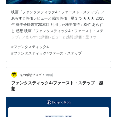
映画『ファンタスティック4：ファースト・ステップ』／
あらすじ評価レビューと感想 評価：星３つ ★★★ 2025
年 株主優待鑑賞20本目 利用した株主優待：松竹 あらす
じ 感想 映画『ファンタスティック4：ファースト・ステ
ップ』／あらすじ評価レビューと感想 評価：星３つ
★★★ 2025年 株主優待鑑賞20本目 利用した株主優待：
#
ファンタスティック4
松竹 あらすじ マーベル史上最長の歴史を持つスーパーヒ
#
ファンタスティック4ファーストステップ
ーローチーム「ファンタスティック・フォー」最新作の
メガホンを取るのは『クロニクル』で話題を集めたジョ
シュ・トランク。 近未来を舞台にかつての友から地球を
守るためのヒーローたちの新たな戦いが始まる。 宇宙ミ
•
鬼の感想ブログ
1年前
ッション中の…
ファンタスティック4:ファースト・ステップ 感
想