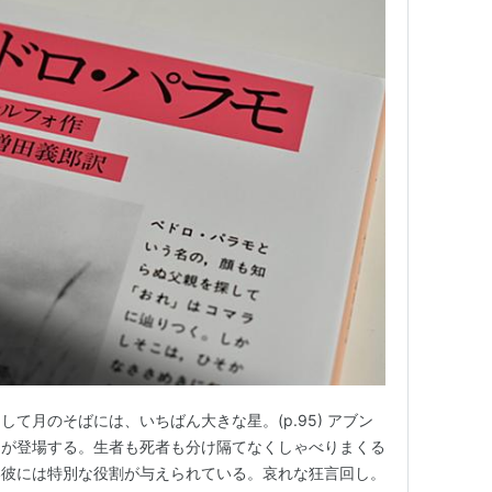
て月のそばには、いちばん大きな星。(p.95) アブン
男が登場する。生者も死者も分け隔てなくしゃべりまくる
い彼には特別な役割が与えられている。哀れな狂言回し。