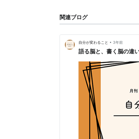
作品
『ペドロ・パラモ』（1955）
関連ブログ
『燃える平原』（1953）
ISBN
→邦訳者（杉山晃氏）によるあと
•
自分が変わること
3年前
http://homepage1.nifty.com/
語る脳と、書く脳の違
『黄金の軍鶏』（映画用シナリ
→ロベルト・ガバルドン（Gavaldon
→アルトゥーロ・リプステイン（Ripst