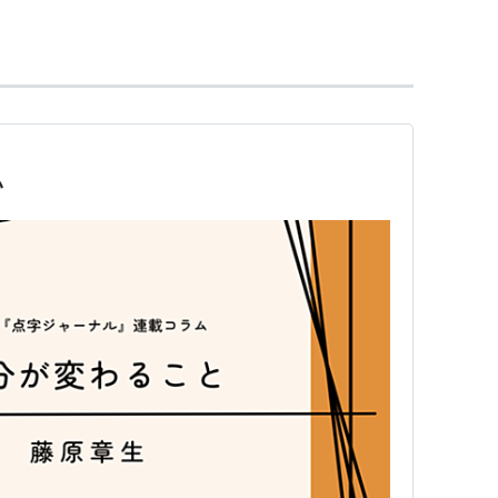
ISBN:4003279115
:4891762403
がき
akira-sugiyama/moeru-heigen.htm
い
オ）
, Roberto）監督により1964年に映画化
ein, Arturo）監督により1985年に映画化