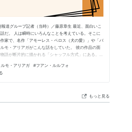
夕刊報道グループ記者（当時）／藤原章生 最近、面白いこ
話だ。 人は瞬時にいろんなことを考えている。そこに
の作家で、名作「アモーレス・ペロス（犬の愛）」や「バ
ルモ・アリアガがこんな話をしていた。 彼の作品の面
く物語が断片的に描かれる「シャッフル方式」にある。
」の場合、三つの物語で構成されている。闘犬でのし上が
ェルモ・アリアガ
#
フアン・ルルフォ
成就させていく話。安普請ながら新しいマンションで愛人
る
デルの不幸。さらには…
もっと見る