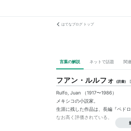
はてなブログ トップ
言葉の解説
ネットで話題
関
フアン・ルルフォ
(
読書
)
Rulfo, Juan （1917〜1986）
メキシコの小説家。
生涯に残した作品は、長編『ペドロ
なお高く評価されている。