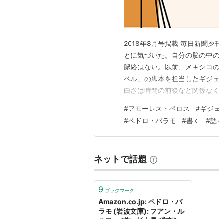
2018年8月号掲載 毎日新聞
とに気づいた。自分の脳の中の
脈絡はない。以前、メキシコ
ベル」の脚本を担当したギジェ
白さは時間の前後など関係な
例えば「アモーレス・ペロス
#
アモーレス・ペロス
#
ギジ
る貧しい青年が兄嫁との恋を
#
ペドロ・パラモ
#
書く
#
語
と愛玩犬との新生活を始めたモ
ネットで話題
9
ブックマーク
Amazon.co.jp: ペドロ・パ
ラモ (岩波文庫): フアン・ル