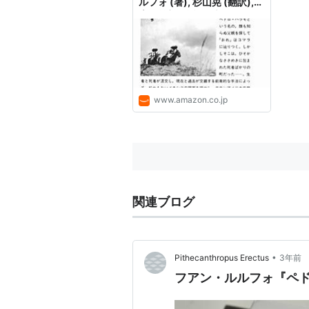
ルフォ (著), 杉山晃 (翻訳),
増田義郎 (翻訳): 本
www.amazon.co.jp
関連ブログ
•
Pithecanthropus Erectus
3年前
フアン・ルルフォ『ペ