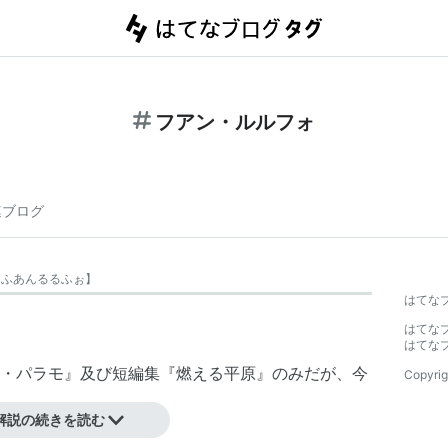
フアン・ルルフォ
連ブログ
【
ふあんるるふぉ
】
はてな
はてな
はてな
・パラモ』及び短編集『燃える平原』のみだが、今
Copyrig
解説の続きを読む