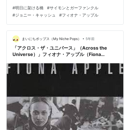
人とか家族とか、大切な人が大きな困難にあるとき、自
#
明日に架ける橋
#
サイモンとガーファンクル
分の全てを投げ出してもその人を助ける、これはそうい
#
ジョニー・キャッシュ
#
フィオナ・アップル
う歌です。僕はそういう人間になりたいんです。 とんで
もない困難にある人を助けることなんてできないのに、
とその当時のわたしは冷めて考えていた。闇の底に沈ん
でしまって、自力で上がる元気も勇気もなくしてしまっ
•
まいにちポップス（My Niche Pops）
5年前
た人を、他人が引っ張り上げることなんてできないん…
「アクロス・ザ・ユニバース」（Across the
Universe）」フィオナ・アップル（Fiona
Apple）（1998）