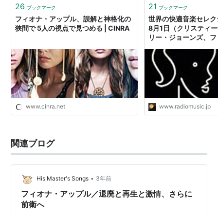
26
21
ブックマーク
ブックマーク
フィオナ・アップル、誤解と神格化の
世界の快適音楽セレクシ
狭間で 5人の視点で見つめる | CINRA
8月1日（クリスティ
リー・ジョーンズ、フ
ル、ハニャ・ラニ、ア
キンムシーレ） - ラ
www.cinra.net
www.radiomusic.jp
関連ブログ
•
His Master's Songs
3年前
フィオナ・アップル／退廃と再生と激情、さらに
前衛へ