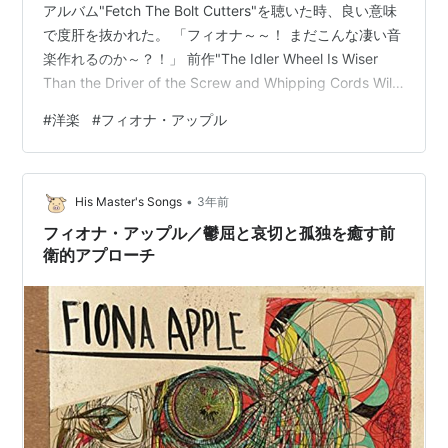
アルバム"Fetch The Bolt Cutters"を聴いた時、良い意味
で度肝を抜かれた。 「フィオナ～～！ まだこんな凄い音
楽作れるのか～？！」 前作"The Idler Wheel Is Wiser
Than the Driver of the Screw and Whipping Cords Will
Serve You More Than Ropes Will Ever Do"を聴いた時、
#
洋楽
#
フィオナ・アップル
彼女はとても疲れているのではないかと感じた。哀しみ
を通り越して疲れていると。あれは自身を癒す…
•
His Master's Songs
3年前
フィオナ・アップル／鬱屈と哀切と孤独を癒す前
衛的アプローチ