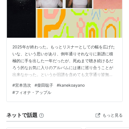
2025年が終わった。もっとリスナーとしての幅を広げた
いな、という思いがあり、例年通りそれなりに新譜に積
極的に手を出した一年だったが、死ぬまで聴き続けるだ
ろう的なお気に入りのアルバムには遂に巡り合うことが
出来なかった。というか旧譜を含めても文字通り皆無。
もはや音楽を受け入れる感受性みたいなものが腐り果て
#
宮本浩次
#
柴田聡子
#
kanekoayano
てしまったのか。とはいえ、好きになれた楽曲は少ない
#
フィオナ・アップル
ながらもいくつかある。というわけで、まるまる一年く
らいサボってしまったが、私の私による私のための2025
年の曲、ベスト5をリハビリがてら書く。 ５
ネットで話題
もっと見る
位.Shelly「Cross Your Mind」 youtu.be クレイロを中心
に結成されたバン…