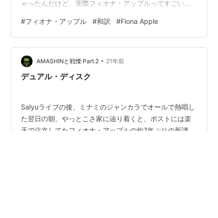
ゃったんだけど、実際フィオナ・アップルってすごいト
ラウマを負った女の子で、それで一生病んでしまった人
#
フィオナ・アップル
#
和訳
#
Fiona Apple
なのね。 だからあの心が擦り減らされるような詩もホン
モノよ。 ７年間も沈黙したり、ほんとうに彼女は拒食症
で、一時は危ないんじゃないかぐらい痩せてたし、３０
•
過ぎてから、クスリで捕まったり、最近はアルバムはま
AMASHINと戦慄 Part.2
21年前
た出してないし、youtubeで、トランプとその傘下…
デュアル・ディスク