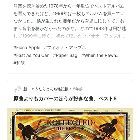
洋楽を聴き始めた1978年から一年単位でベストアルバム
を選んできたけど、1998年は一枚もアルバムを買ってい
なかった。 娘が生まれた翌年だから育児に忙しくて、あ
まり音楽を聴かなかったのかな。 なので1998年は飛び越
して1999年に行く。 初めて聴いたフィオナ・アップルの
曲は「クリミナル」だった。 ラジオからよく流れてい
#
Fiona Apple
#
フィオナ・アップル
た。 貫禄のあるボーカルだったからプロモビデオを見た
#
Fast As You Can
#
Paper Bag
#
When the Pawn...
ら意外だった。 まだ十代のフィオナは複数の男とセック
#
和訳
スした前後の下着姿や半裸、酒の空き瓶、大きなクマを
つくりやせこけた身体はクスリの乱用をほのめかす。 な
んでこんな売り方をするんだろう？ こんなのを10代の若
者達がカッコイイと…
•
新・ぐうたらとんち雑記帳
5年前
原曲よりもカバーのほうが好きな曲、ベスト5