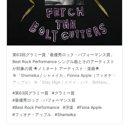
第63回グラミー賞「最優秀ロック・パフォーマンス賞」
Best Rock Performance シングル曲とそのアーティスト
が対象の賞 🌟ノミネート アーティスト・楽曲🌟
☆「Shameika / シャメイカ」Fionna Apple（フィオナ・
アップル） ☆「Stay High / ステイ・ハイ」Brittany
Howard（ブリタニー・ハワード） ☆「Not / ノット」
#
第63回グラミー賞
#
グラミー賞
Big Thief（ビッグ・シーフ） ☆「Kyoto」 Phoebe
#
最優秀ロック・パフォーマンス賞
Bridgers（フィービー・ブリジャーズ） ☆「The Steps /
#
Best Rock Performance
#
洋楽
#
Fiona Apple
ザ・ステップス」Haim（ハイム） ☆「Daylight / デイラ
#
フィオナ・アップル
#
Shameika
イト」G…