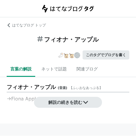
はてなブログ トップ
フィオナ・アップル
このタグでブログを書く
言葉の解説
ネットで話題
関連ブログ
フィオナ・アップル
(
音楽
)
【
ふぃおなあっぷる
】
→Fiona Apple
解説の続きを読む