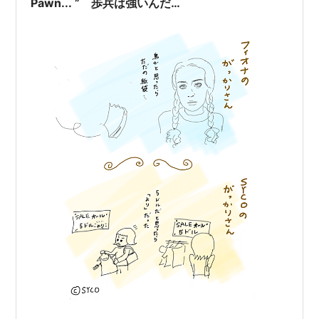
Pawn... ” 歩兵は強いんだ…