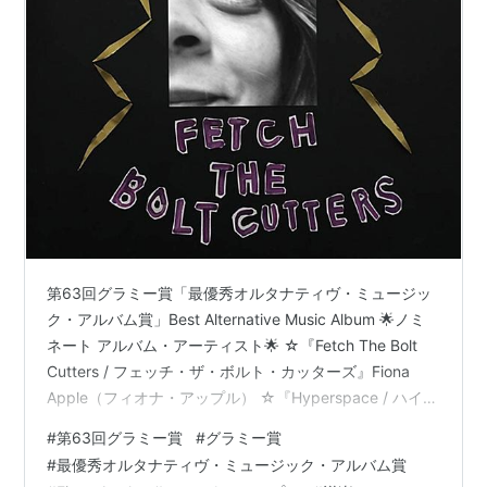
第63回グラミー賞「最優秀オルタナティヴ・ミュージッ
ク・アルバム賞」Best Alternative Music Album 🌟ノミ
ネート アルバム・アーティスト🌟 ☆『Fetch The Bolt
Cutters / フェッチ・ザ・ボルト・カッターズ』Fiona
Apple（フィオナ・アップル） ☆『Hyperspace / ハイパ
ースペース』Beck（ベック） ☆『Punisher』Phebie
#
第63回グラミー賞
#
グラミー賞
Bridgers（フィービー・ブリジャーズ） ☆『Jaime / ジ
#
最優秀オルタナティヴ・ミュージック・アルバム賞
ェイミー』Brittany Howard（ブリタニー・ハワード）