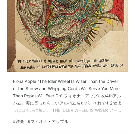
Fiona Apple "The Idler Wheel Is Wiser Than the Driver
of the Screw and Whipping Cords Will Serve You More
Than Ropes Will Ever Do" フィオナ・アップルの4thアル
バム。実に長ったらしいアルバム名だが、それでも2ndよ
りははるかに短い。 THE IDLER WHEEL IS WISER アーテ
ィスト:APPLE, FIONA コロムビアミュージックエンタテ
#
洋楽
#
フィオナ・アップル
インメント Amazon 2012年作。久々のアルバムだった。
前作から実に七年も経っていた。 正直、このアルバム