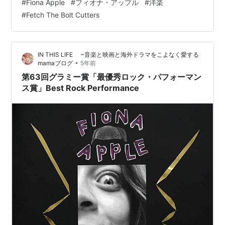
#
Fiona Apple
#
フィオナ・アップル
#
洋楽
☆『The Slow Rush』（テーム・インパラ） 🎵アルバ…
#
Fetch The Bolt Cutters
IN THIS LIFE ~音楽と映画と海外ドラマをこよなく愛する
•
mamaブログ
5年前
第63回グラミー賞「最優秀ロック・パフォーマン
ス賞」Best Rock Performance