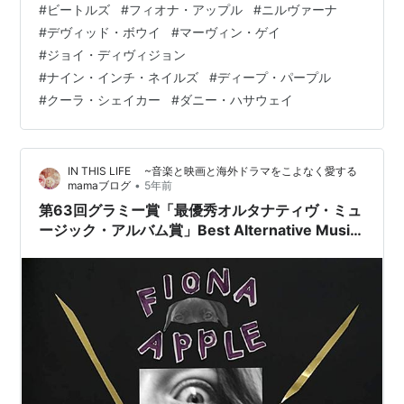
#
ビートルズ
#
フィオナ・アップル
#
ニルヴァーナ
のベスト5形式で記事にして、最後にA面に（1〜5曲目）
#
デヴィッド・ボウイ
#
マーヴィン・ゲイ
カバーを、B面（6～10曲目）に原曲を収めたプレイリス
#
ジョイ・ディヴィジョン
トを埋め込むことにする。 それでは行ってみよう。 5
#
ナイン・インチ・ネイルズ
#
ディープ・パープル
位．Kula Shaker「Hush」 youtu.be まず5位はこちら。
#
クーラ・シェイカー
#
ダニー・ハサウェイ
クーラ・シェイカーによるカバーで原曲はディープ・パ
ープル。…
IN THIS LIFE ~音楽と映画と海外ドラマをこよなく愛する
•
mamaブログ
5年前
第63回グラミー賞「最優秀オルタナティヴ・ミュ
ージック・アルバム賞」Best Alternative Music
Album