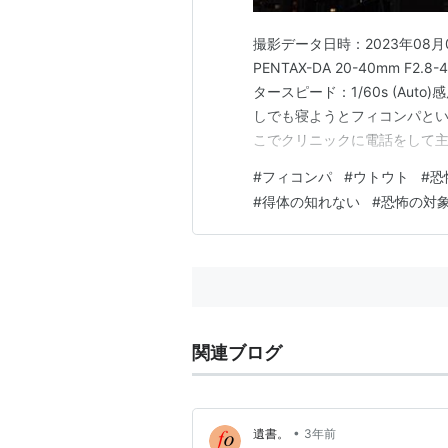
撮影データ日時：2023年08月0
PENTAX-DA 20-40mm F2.8
タースピード：1/60s (Auto)感
しでも寝ようとフィコンパと
こでクリニックに電話をして
と言う。 かつて、ヒルナミン
#
フィコンパ
#
ウトウト
#
恐
フラフラである。幸い、恐怖は
#
得体の知れない
#
恐怖の対
関連ブログ
•
遺書。
3年前