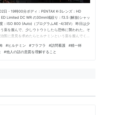
2日・19時00分ボディ：PENTAX K-3レンズ：HD
-4 ED Limited DC WR の30mm域絞り：f3.5 (解放)シャッ
度：ISO 800 (Auto)（プログラムAE -4/3EV） 昨日は少
いう薬を服んで、少しウトウトしたら恐怖に襲われた。そ
主治医に意見を求めたらヒルナミンという薬を服んでくれ
は駄目というエントリーを書いたが、もうヒルナミンで
怖
#
ヒルナミン
#
フラフラ
#
訪問看護
#
精一杯
出な…
象
#
他人の話の意図を理解すること