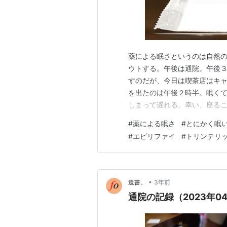
薬による眠さというのは自然
ウトする。午後は通院。午後
すのだが、今日は喫茶店はキャ
を出たのは午後２時半。眠く
しまって遅れる。幸い、座るこ
る。ドラールを抜いても大丈
#
薬による眠さ
#
とにかく眠
がすることを告げる。そうし
#
エビリファイ
#
トリンテリ
ンパが半減になった。 今回の
•
遺書。
3年前
通院の記録（2023年0