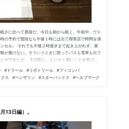
の眠さに比べて異様だ。今日も朝から眠く、午前中、ウト
３時の予約で普段なら午後１時には出て喫茶店で時間を潰
ンセル。 それでも午後２時過ぎまで起き上がれず、家
て靴が履けない。そういうときに限ってバスも電車も出て
とができたが。 主治医に、とにかく眠いことを告げ
夫だけど、リボトリールを抜くと眠りが浅くなるような気
い
#
ドラール
#
リボトリール
#
フィコンパ
たら、フィコンパが強いのかもしれないなと言ってフィコ
ックス
#
ベンザリン
#
スターバックス
#
ヘルプマーク
処方は、下記の通り。 エビリ…
4月13日編）。