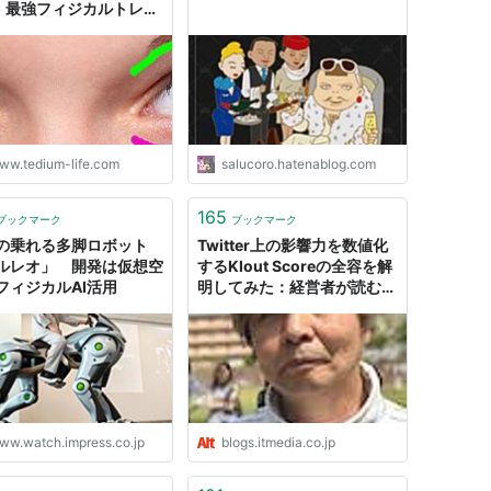
! 最強フィジカルトレー
が教える、凝り固まった
を正しい方向へ持ってい
ル(虹色の扉)
法
ト:
オリビア・ニュートン・ジョン
ーカー:
ユニバーサル インターナショナル
04/10/21
CD
ww.tedium-life.com
salucoro.hatenablog.com
 86回
含むブログ (3件) を見る
165
ブックマーク
ブックマーク
の乗れる多脚ロボット
Twitter上の影響力を数値化
ルレオ」 開発は仮想空
するKlout Scoreの全容を解
フィジカルAI活用
明してみた：経営者が読む
NVIDIAのフィジカルAI /
ADAS業界日報 by 今泉大
輔：オルタナティブ・ブログ
ww.watch.impress.co.jp
blogs.itmedia.co.jp