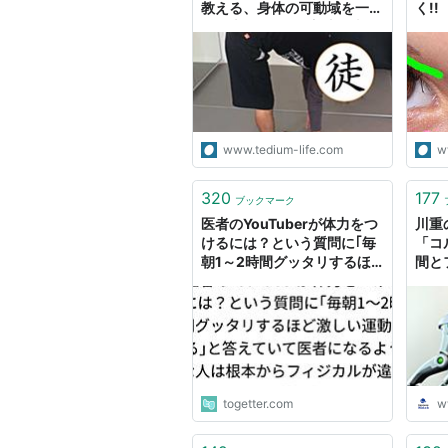
教える、身体の可動域を一瞬
く!
で向上する5つの方法 - 徒然
ナー
なるままに・・・
身体
フィジカ
く方
アーティス
出版社/メ
発売日:
20
メディア:
www.tedium-life.com
w
クリック
:
この商品を
320
177
ブックマーク
医者のYouTuberが体力をつ
川重
けるには？という質問に｢毎
「コ
朝1～2時間グッタリするほ
間と
ど激しい運動する｣と答えて
いて医者になるような人は根
本からフィジカルが違うと思
った
togetter.com
w