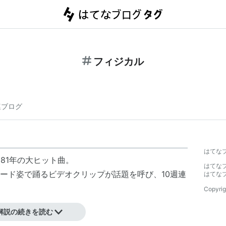
フィジカル
連ブログ
はてな
81年の大ヒット曲。
はてな
ード姿で踊るビデオクリップが話題を呼び、10週連
はてな
Copyrig
解説の続きを読む