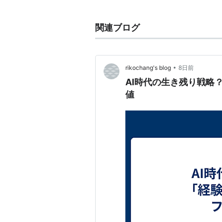
「
フィジカル
（虹色の扉）」（
A
「
フィジカル
（虹色の扉） [LIMIT
関連ブログ
•
rikochang's blog
8日前
AI時代の生き残り戦略
値
*
リスト
：
リスト::曲タイトル
フィジカル
(
一般
)
【
ふぃじかる
】
フィジカルとは、身体・肉体の意味。
て使われることもある。