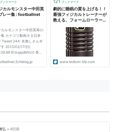
121
ブックマーク
ブックマーク
ジカルモンスター中田英
劇的に睡眠の質を上げる！！
レー集 : footballnet
最強フィジカルトレーナーが
教える、フォームローラー
（枕でもOK）を使った熟睡
ジカルモンスター中田英寿の
できる肉体への改善方法
ー集 カテゴリ動画ネタ日本
 Tweet 244: 名無しさん＠
 2013/02/17(日)
:26.69 ID:kqajdMXz0 香川
田から学べ プレッシャーを
otballnet.2chblog.jp
www.tedium-life.com
られた時にどうするのか 中
 プレー集 -HIDETOSHI
TA The Legend-
//www.youtube.com/watch
aIv5bYhFo&list=FLx...
•
雅弘
8日前