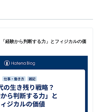
SIN:B00005V2HZ
）
ED EDITION]」（
ASIN:B0002ZEUQ8
）
？「経験から判断する力」とフィジカルの価
英語の形容詞。physical。メンタルの対義語とし