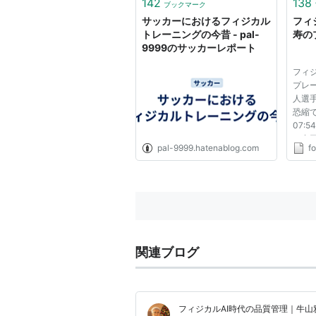
142
138
ブックマーク
サッカーにおけるフィジカル
フィ
トレーニングの今昔 - pal-
寿のプ
9999のサッカーレポート
フィ
プレ
人選手
恐縮です
07:54
は中
pal-9999.hatenablog.com
fo
かけ
田英寿
NAKA
http:
?v=qZ
関連ブログ
フィジカルAI時代の品質管理｜牛山