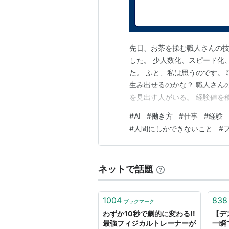
他に下記のような意味がある。
意味
先日、お茶を揉む職人さんの
身体の、肉体の
した。 少人数化、スピード化
用例：〜 beauty［肉体美］、〜
た。 ふと、私は思うのです。
対義語：【mental】精神の、
生み出せるのかな？ 職人さん
物質の、自然の
を見出す人がいる。 経験値を
用例：the 〜 world［物質界
変わらないのかな？ また、出
#
AI
#
働き方
#
仕事
#
経験
対義語：【spiritual】精
員の頃、 泥臭い作業もたくさ
#
人間にしかできないこと
#
の泥臭い作業を積んでいるうち
物理学（上）の；物理的な；自
用例：a 〜 phenomenon［
事柄］、〜 anthropolo
ネットで話題
乱暴な、荒っぽい
〈コンピュータ用語として〉物
1004
838
ブックマーク
用例：〜 format［物理フォ
わずか10秒で劇的に変わる!!
【デ
最強フィジカルトレーナーが
一瞬