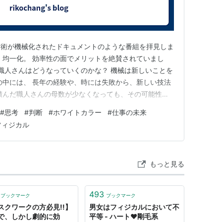
技術が機械化されたドキュメントのような番組を拝見しま
、均一化。 効率性の面でメリットを絶賛されていまし
 labor［肉体労働］、〜 exercise［体操］
 職人さんはどうなっていくのかな？ 機械は新しいことを
心の
の中には、 長年の経験や、時には失敗から、新しい技法
積んだ職人さんの母数が少なくなっても、その可能性は
］
来上がりの目利き力を持つ人は変わらないのかな？ 会社
#
思考
#
判断
#
ホワイトカラー
#
仕事の未来
神的な、精神（上）の
んありました。 これを絶賛するわけではないけれど、 こ
フィジカル
に、 反射神経…
然科学の；自然法則による
物理的現象］、a 〜 impossibility［物理的に不可能な
gy［自然人類学（形質人類学）］
もっと見る
理的（な）
493
ブックマーク
ブックマーク
ーマット］、〜 record［物理レコード］
スクワークの方必見!!】
男女はフィジカルにおいて不
で、しかし劇的に効
平等 - ハート♥剛毛系