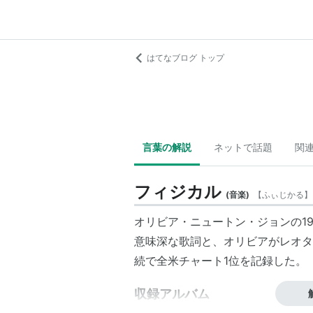
はてなブログ トップ
言葉の解説
ネットで話題
関
フィジカル
(
音楽
)
【
ふぃじかる
】
オリビア・ニュートン・ジョンの19
意味深な歌詞と、オリビアがレオタ
続で全米チャート1位を記録した。
収録アルバム