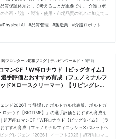
品質保証体系として考えることが重要です。 介護ロボ
来の企画・設計・製造・使用・市場品質の流れに加えて、
人の介入、使用現場での記録、更新後の変化までを一つの
#
Physical AI
#
品質管理
#
製造業
#
介護ロボット
ます。 従来の品質管理で品質保証体系が果たす役割 品
造、使用、市場品質ま…
•
26）＆川崎フロンターレ応援ブログ｜デルピンワールド
9日前
能ロマンCF「W杯ロナウド【ビッグタイム】
」選手評価とおすすめ育成（フェノミナルフ
ヘッド✕ロースクリーマー）【リビングレジ
ェンド2026】で登場したポルトガル代表版、ポルトガ
ロナウド【BIGTIME】」の選手評価とおすすめ育成を
6｜超万能ロマンCF「W杯ロナウド【ビッグタイム】（ラ
とおすすめ育成（フェノミナルフィニッシュ✕バレットヘ
ングレジェンド2026】 イーフト2026｜超万能ロマン