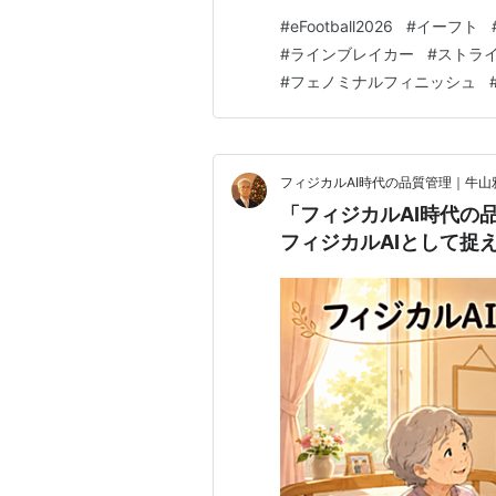
CF「W杯ロナウド【ビッグタ
#
eFootball2026
#
イーフト
（フェノミナルフィニッシュ✕
#
ラインブレイカー
#
ストラ
ンド2026】 育成方針 育成情…
#
フェノミナルフィニッシュ
フィジカルAI時代の品質管理｜牛山
「フィジカルAI時代の
フィジカルAIとして捉