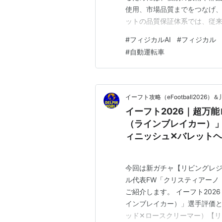
使用、市場品質までをつなげ、
ットの品質保証体系では、従
AIの判断、ロボットの行動、
#
フィジカルAI
#
フィジカル
流れとして管理する必要があり
#
自動運転車
質保証体系は、企画、設計、製
イーフト攻略（eFootball20
イーフト2026｜超万
（ラインブレイカー）
ィニッシュ✕バレット
ェンド2026】
今回は新ガチャ【リビングレジ
ル代表FW「クリスティアーノ・
ご紹介します。 イーフト202
インブレイカー）」選手評価
ッド✕ロースクリーマー）【リビ