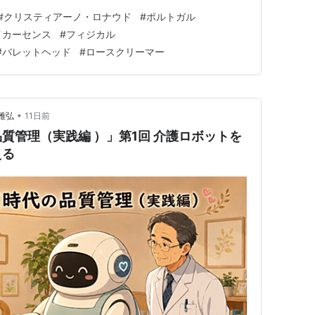
イム】（ラインブレイカー）」選手評価とおすすめ育成
#
クリスティアーノ・ロナウド
#
ポルトガル
バレットヘッド✕ロースクリーマー）【リビングレジェ
イカーセンス
#
フィジカル
#
バレットヘッド
#
ロースクリーマー
•
雅弘
11日前
品質管理（実践編 ）」第1回 介護ロボットを
える